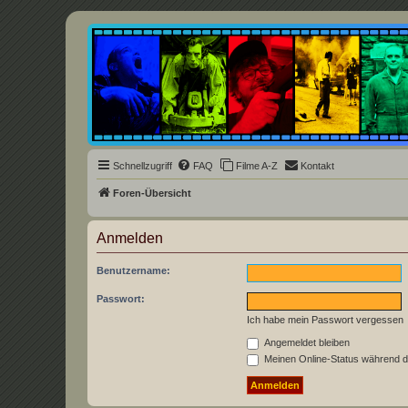
Underground Film Community
Die Underground Film Community ist ein deutschsprachiges Filmforum u
Schnellzugriff
FAQ
Filme A-Z
Kontakt
Foren-Übersicht
Anmelden
Benutzername:
Passwort:
Ich habe mein Passwort vergessen
Angemeldet bleiben
Meinen Online-Status während d