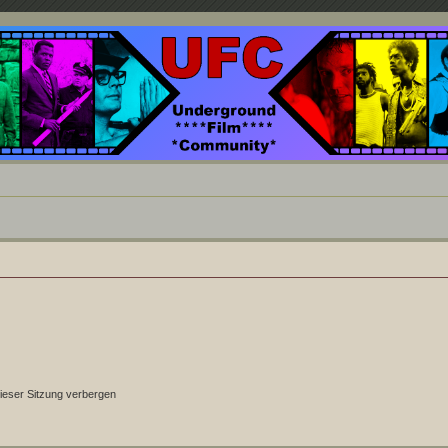
nd ein Paradies für Cineasten und Filmsüchtige jenseits des Mainstreams.
ieser Sitzung verbergen