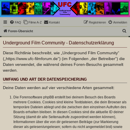
Underground Film
Community
Die Underground Film Community ist ein deutschsprachiges Filmforum und ein Paradies
FAQ
Filme A-Z
Kontakt
Registrieren
Anmelden
für Cineasten und Filmsüchtige jenseits des Mainstreams.
S
Foren-Übersicht
u
Underground Film Community - Datenschutzerklärung
c
h
Diese Richtlinie beschreibt, wie „Underground Film Community“
(„https://www.ufc-filmforum.de“) (im Folgenden „der Betreiber“) die
e
Daten verwendet, die während deines Foren-Besuchs gesammelt
werden.
UMFANG UND ART DER DATENSPEICHERUNG
Deine Daten werden auf vier verschiedene Arten gesammelt:
Die Forensoftware phpBB erstellt bei deinem Besuch des Boards
mehrere Cookies. Cookies sind kleine Textdateien, die dein Browser als
temporäre Dateien ablegt und die zwischen den einzelnen Aufrufen des
Boards erhalten bleiben. In diesen Cookies sind die aktuelle ID deiner
Sitzung (damit dir alle Seitenaufrufe zugeordnet werden können),
Informationen über die von dir gelesenen Beiträge (zur Markierung
dieser als gelesen/ungelesen; sofern du nicht angemeldet bist) sowie