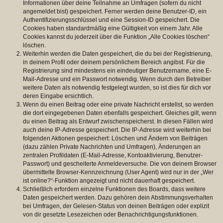
Informationen über deine Teilnahme an Umfragen (sofern du nicht
angemeldet bist) gespeichert. Ferner werden deine Benutzer-ID, ein
Authentifizierungsschlüssel und eine Session-ID gespeichert. Die
Cookies haben standardmäßig eine Gültigkeit von einem Jahr. Alle
Cookies kannst du jederzeit über die Funktion „Alle Cookies löschen“
löschen.
Weiterhin werden die Daten gespeichert, die du bei der Registrierung,
in deinem Profil oder deinem persönlichem Bereich angibst. Für die
Registrierung sind mindestens ein eindeutiger Benutzername, eine E-
Mail-Adresse und ein Passwort notwendig. Wenn durch den Betreiber
weitere Daten als notwendig festgelegt wurden, so ist dies für dich vor
deren Eingabe ersichtlich.
Wenn du einen Beitrag oder eine private Nachricht erstellst, so werden
die dort eingegebenen Daten ebenfalls gespeichert. Gleiches gilt, wenn
du einen Beitrag als Entwurf zwischenspeicherst. In diesen Fällen wird
auch deine IP-Adresse gespeichert. Die IP-Adresse wird weiterhin bei
folgenden Aktionen gespeichert: Löschen und Ändern von Beiträgen
(dazu zählen Private Nachrichten und Umfragen), Änderungen an
zentralen Profildaten (E-Mail-Adresse, Kontoaktivierung, Benutzer-
Passwort) und gescheiterte Anmeldeversuche. Die von deinem Browser
übermittelte Browser-Kennzeichnung (User Agent) wird nur in der „Wer
ist online?“-Funktion angezeigt und nicht dauerhaft gespeichert.
Schließlich erfordern einzelne Funktionen des Boards, dass weitere
Daten gespeichert werden. Dazu gehören dein Abstimmungsverhalten
bei Umfragen, der Gelesen-Status von deinen Beiträgen oder explizit
von dir gesetzte Lesezeichen oder Benachrichtigungsfunktionen.