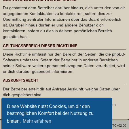
Du gestattest dem Betreiber darüber hinaus, dich unter den von dir
angegebenen Kontaktdaten zu kontaktieren, sofern dies zur
Übermittlung zentraler Informationen über das Board erforderlich
ist. Darüber hinaus dürfen er und andere Benutzer dich
kontaktieren, sofern du dies in deinem persönlichen Bereich
gestattet hast.
GELTUNGSBEREICH DIESER RICHTLINIE
Diese Richtlinie umfasst nur den Bereich der Seiten, die die phpBB-
Software umfassen. Sofern der Betreiber in anderen Bereichen
seiner Software weitere personenbezogene Daten verarbeitet, wird
er dich darüber gesondert informieren.
AUSKUNFTSRECHT
Der Betreiber erteilt dir auf Anfrage Auskunft, welche Daten über
dich gespeichert sind.
Du kannst jederzeit die Löschung bzw. Sperrung deiner Daten
Diese Website nutzt Cookies, um dir den
verlangen. Kontaktiere hierzu bitte den Betreiber.
bestmöglichen Komfort bei der Nutzung zu
bieten.
Mehr erfahren
Foren-Übersicht
Alle Zeiten sind
UTC+02:00