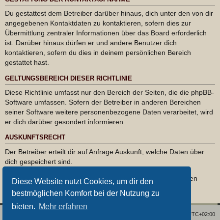
Du gestattest dem Betreiber darüber hinaus, dich unter den von dir
angegebenen Kontaktdaten zu kontaktieren, sofern dies zur
Übermittlung zentraler Informationen über das Board erforderlich
ist. Darüber hinaus dürfen er und andere Benutzer dich
kontaktieren, sofern du dies in deinem persönlichen Bereich
gestattet hast.
GELTUNGSBEREICH DIESER RICHTLINIE
Diese Richtlinie umfasst nur den Bereich der Seiten, die die phpBB-
Software umfassen. Sofern der Betreiber in anderen Bereichen
seiner Software weitere personenbezogene Daten verarbeitet, wird
er dich darüber gesondert informieren.
AUSKUNFTSRECHT
Der Betreiber erteilt dir auf Anfrage Auskunft, welche Daten über
dich gespeichert sind.
Du kannst jederzeit die Löschung bzw. Sperrung deiner Daten
Diese Website nutzt Cookies, um dir den
verlangen. Kontaktiere hierzu bitte den Betreiber.
bestmöglichen Komfort bei der Nutzung zu
bieten.
Mehr erfahren
Foren-Übersicht
Alle Zeiten sind
UTC+02:00