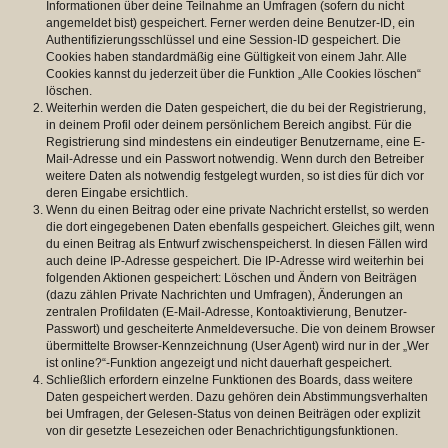
Informationen über deine Teilnahme an Umfragen (sofern du nicht
angemeldet bist) gespeichert. Ferner werden deine Benutzer-ID, ein
Authentifizierungsschlüssel und eine Session-ID gespeichert. Die
Cookies haben standardmäßig eine Gültigkeit von einem Jahr. Alle
Cookies kannst du jederzeit über die Funktion „Alle Cookies löschen“
löschen.
Weiterhin werden die Daten gespeichert, die du bei der Registrierung,
in deinem Profil oder deinem persönlichem Bereich angibst. Für die
Registrierung sind mindestens ein eindeutiger Benutzername, eine E-
Mail-Adresse und ein Passwort notwendig. Wenn durch den Betreiber
weitere Daten als notwendig festgelegt wurden, so ist dies für dich vor
deren Eingabe ersichtlich.
Wenn du einen Beitrag oder eine private Nachricht erstellst, so werden
die dort eingegebenen Daten ebenfalls gespeichert. Gleiches gilt, wenn
du einen Beitrag als Entwurf zwischenspeicherst. In diesen Fällen wird
auch deine IP-Adresse gespeichert. Die IP-Adresse wird weiterhin bei
folgenden Aktionen gespeichert: Löschen und Ändern von Beiträgen
(dazu zählen Private Nachrichten und Umfragen), Änderungen an
zentralen Profildaten (E-Mail-Adresse, Kontoaktivierung, Benutzer-
Passwort) und gescheiterte Anmeldeversuche. Die von deinem Browser
übermittelte Browser-Kennzeichnung (User Agent) wird nur in der „Wer
ist online?“-Funktion angezeigt und nicht dauerhaft gespeichert.
Schließlich erfordern einzelne Funktionen des Boards, dass weitere
Daten gespeichert werden. Dazu gehören dein Abstimmungsverhalten
bei Umfragen, der Gelesen-Status von deinen Beiträgen oder explizit
von dir gesetzte Lesezeichen oder Benachrichtigungsfunktionen.