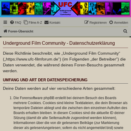
Underground Film
Community
Die Underground Film Community ist ein deutschsprachiges Filmforum und ein Paradies
FAQ
Filme A-Z
Kontakt
Registrieren
Anmelden
für Cineasten und Filmsüchtige jenseits des Mainstreams.
S
Foren-Übersicht
u
Underground Film Community - Datenschutzerklärung
c
h
Diese Richtlinie beschreibt, wie „Underground Film Community“
(„https://www.ufc-filmforum.de“) (im Folgenden „der Betreiber“) die
e
Daten verwendet, die während deines Foren-Besuchs gesammelt
werden.
UMFANG UND ART DER DATENSPEICHERUNG
Deine Daten werden auf vier verschiedene Arten gesammelt:
Die Forensoftware phpBB erstellt bei deinem Besuch des Boards
mehrere Cookies. Cookies sind kleine Textdateien, die dein Browser als
temporäre Dateien ablegt und die zwischen den einzelnen Aufrufen des
Boards erhalten bleiben. In diesen Cookies sind die aktuelle ID deiner
Sitzung (damit dir alle Seitenaufrufe zugeordnet werden können),
Informationen über die von dir gelesenen Beiträge (zur Markierung
dieser als gelesen/ungelesen; sofern du nicht angemeldet bist) sowie