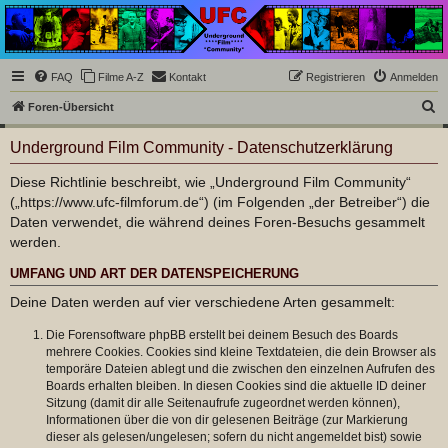
Underground Film
Community
Die Underground Film Community ist ein deutschsprachiges Filmforum und ein Paradies
FAQ
Filme A-Z
Kontakt
Registrieren
Anmelden
für Cineasten und Filmsüchtige jenseits des Mainstreams.
S
Foren-Übersicht
u
Underground Film Community - Datenschutzerklärung
c
h
Diese Richtlinie beschreibt, wie „Underground Film Community“
(„https://www.ufc-filmforum.de“) (im Folgenden „der Betreiber“) die
e
Daten verwendet, die während deines Foren-Besuchs gesammelt
werden.
UMFANG UND ART DER DATENSPEICHERUNG
Deine Daten werden auf vier verschiedene Arten gesammelt:
Die Forensoftware phpBB erstellt bei deinem Besuch des Boards
mehrere Cookies. Cookies sind kleine Textdateien, die dein Browser als
temporäre Dateien ablegt und die zwischen den einzelnen Aufrufen des
Boards erhalten bleiben. In diesen Cookies sind die aktuelle ID deiner
Sitzung (damit dir alle Seitenaufrufe zugeordnet werden können),
Informationen über die von dir gelesenen Beiträge (zur Markierung
dieser als gelesen/ungelesen; sofern du nicht angemeldet bist) sowie