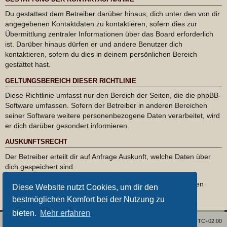
Du gestattest dem Betreiber darüber hinaus, dich unter den von dir
angegebenen Kontaktdaten zu kontaktieren, sofern dies zur
Übermittlung zentraler Informationen über das Board erforderlich
ist. Darüber hinaus dürfen er und andere Benutzer dich
kontaktieren, sofern du dies in deinem persönlichen Bereich
gestattet hast.
GELTUNGSBEREICH DIESER RICHTLINIE
Diese Richtlinie umfasst nur den Bereich der Seiten, die die phpBB-
Software umfassen. Sofern der Betreiber in anderen Bereichen
seiner Software weitere personenbezogene Daten verarbeitet, wird
er dich darüber gesondert informieren.
AUSKUNFTSRECHT
Der Betreiber erteilt dir auf Anfrage Auskunft, welche Daten über
dich gespeichert sind.
Du kannst jederzeit die Löschung bzw. Sperrung deiner Daten
Diese Website nutzt Cookies, um dir den
verlangen. Kontaktiere hierzu bitte den Betreiber.
bestmöglichen Komfort bei der Nutzung zu
bieten.
Mehr erfahren
Foren-Übersicht
Alle Zeiten sind
UTC+02:00