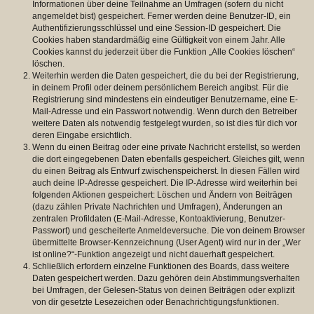
Informationen über deine Teilnahme an Umfragen (sofern du nicht
angemeldet bist) gespeichert. Ferner werden deine Benutzer-ID, ein
Authentifizierungsschlüssel und eine Session-ID gespeichert. Die
Cookies haben standardmäßig eine Gültigkeit von einem Jahr. Alle
Cookies kannst du jederzeit über die Funktion „Alle Cookies löschen“
löschen.
Weiterhin werden die Daten gespeichert, die du bei der Registrierung,
in deinem Profil oder deinem persönlichem Bereich angibst. Für die
Registrierung sind mindestens ein eindeutiger Benutzername, eine E-
Mail-Adresse und ein Passwort notwendig. Wenn durch den Betreiber
weitere Daten als notwendig festgelegt wurden, so ist dies für dich vor
deren Eingabe ersichtlich.
Wenn du einen Beitrag oder eine private Nachricht erstellst, so werden
die dort eingegebenen Daten ebenfalls gespeichert. Gleiches gilt, wenn
du einen Beitrag als Entwurf zwischenspeicherst. In diesen Fällen wird
auch deine IP-Adresse gespeichert. Die IP-Adresse wird weiterhin bei
folgenden Aktionen gespeichert: Löschen und Ändern von Beiträgen
(dazu zählen Private Nachrichten und Umfragen), Änderungen an
zentralen Profildaten (E-Mail-Adresse, Kontoaktivierung, Benutzer-
Passwort) und gescheiterte Anmeldeversuche. Die von deinem Browser
übermittelte Browser-Kennzeichnung (User Agent) wird nur in der „Wer
ist online?“-Funktion angezeigt und nicht dauerhaft gespeichert.
Schließlich erfordern einzelne Funktionen des Boards, dass weitere
Daten gespeichert werden. Dazu gehören dein Abstimmungsverhalten
bei Umfragen, der Gelesen-Status von deinen Beiträgen oder explizit
von dir gesetzte Lesezeichen oder Benachrichtigungsfunktionen.