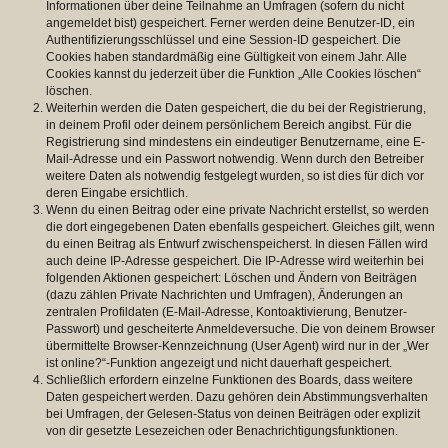
Informationen über deine Teilnahme an Umfragen (sofern du nicht
angemeldet bist) gespeichert. Ferner werden deine Benutzer-ID, ein
Authentifizierungsschlüssel und eine Session-ID gespeichert. Die
Cookies haben standardmäßig eine Gültigkeit von einem Jahr. Alle
Cookies kannst du jederzeit über die Funktion „Alle Cookies löschen“
löschen.
Weiterhin werden die Daten gespeichert, die du bei der Registrierung,
in deinem Profil oder deinem persönlichem Bereich angibst. Für die
Registrierung sind mindestens ein eindeutiger Benutzername, eine E-
Mail-Adresse und ein Passwort notwendig. Wenn durch den Betreiber
weitere Daten als notwendig festgelegt wurden, so ist dies für dich vor
deren Eingabe ersichtlich.
Wenn du einen Beitrag oder eine private Nachricht erstellst, so werden
die dort eingegebenen Daten ebenfalls gespeichert. Gleiches gilt, wenn
du einen Beitrag als Entwurf zwischenspeicherst. In diesen Fällen wird
auch deine IP-Adresse gespeichert. Die IP-Adresse wird weiterhin bei
folgenden Aktionen gespeichert: Löschen und Ändern von Beiträgen
(dazu zählen Private Nachrichten und Umfragen), Änderungen an
zentralen Profildaten (E-Mail-Adresse, Kontoaktivierung, Benutzer-
Passwort) und gescheiterte Anmeldeversuche. Die von deinem Browser
übermittelte Browser-Kennzeichnung (User Agent) wird nur in der „Wer
ist online?“-Funktion angezeigt und nicht dauerhaft gespeichert.
Schließlich erfordern einzelne Funktionen des Boards, dass weitere
Daten gespeichert werden. Dazu gehören dein Abstimmungsverhalten
bei Umfragen, der Gelesen-Status von deinen Beiträgen oder explizit
von dir gesetzte Lesezeichen oder Benachrichtigungsfunktionen.