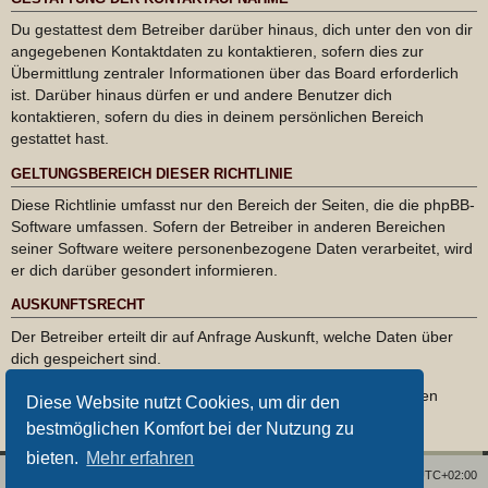
Du gestattest dem Betreiber darüber hinaus, dich unter den von dir
angegebenen Kontaktdaten zu kontaktieren, sofern dies zur
Übermittlung zentraler Informationen über das Board erforderlich
ist. Darüber hinaus dürfen er und andere Benutzer dich
kontaktieren, sofern du dies in deinem persönlichen Bereich
gestattet hast.
GELTUNGSBEREICH DIESER RICHTLINIE
Diese Richtlinie umfasst nur den Bereich der Seiten, die die phpBB-
Software umfassen. Sofern der Betreiber in anderen Bereichen
seiner Software weitere personenbezogene Daten verarbeitet, wird
er dich darüber gesondert informieren.
AUSKUNFTSRECHT
Der Betreiber erteilt dir auf Anfrage Auskunft, welche Daten über
dich gespeichert sind.
Du kannst jederzeit die Löschung bzw. Sperrung deiner Daten
Diese Website nutzt Cookies, um dir den
verlangen. Kontaktiere hierzu bitte den Betreiber.
bestmöglichen Komfort bei der Nutzung zu
bieten.
Mehr erfahren
Foren-Übersicht
Alle Zeiten sind
UTC+02:00