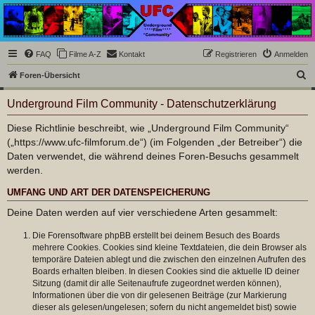
Underground Film
Community
Die Underground Film Community ist ein deutschsprachiges Filmforum und ein Paradies
FAQ
Filme A-Z
Kontakt
Registrieren
Anmelden
für Cineasten und Filmsüchtige jenseits des Mainstreams.
S
Foren-Übersicht
u
Underground Film Community - Datenschutzerklärung
c
h
Diese Richtlinie beschreibt, wie „Underground Film Community“
(„https://www.ufc-filmforum.de“) (im Folgenden „der Betreiber“) die
e
Daten verwendet, die während deines Foren-Besuchs gesammelt
werden.
UMFANG UND ART DER DATENSPEICHERUNG
Deine Daten werden auf vier verschiedene Arten gesammelt:
Die Forensoftware phpBB erstellt bei deinem Besuch des Boards
mehrere Cookies. Cookies sind kleine Textdateien, die dein Browser als
temporäre Dateien ablegt und die zwischen den einzelnen Aufrufen des
Boards erhalten bleiben. In diesen Cookies sind die aktuelle ID deiner
Sitzung (damit dir alle Seitenaufrufe zugeordnet werden können),
Informationen über die von dir gelesenen Beiträge (zur Markierung
dieser als gelesen/ungelesen; sofern du nicht angemeldet bist) sowie