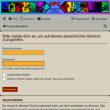
Underground Film
Community
Die Underground Film Community ist ein deutschsprachiges Filmforum und ein Paradies
FAQ
Filme A-Z
Kontakt
Registrieren
Anmelden
für Cineasten und Filmsüchtige jenseits des Mainstreams.
S
Foren-Übersicht
u
Bitte melde dich an, um auf deinen persönlichen Bereich
c
zuzugreifen.
h
Benutzername:
e
Passwort:
Ich habe mein Passwort vergessen
Angemeldet bleiben
Meinen Online-Status während dieser Sitzung verbergen
REGISTRIEREN
Du musst in diesem Forum registriert sein, um dich anmelden zu können. Die
Registrierung ist in wenigen Augenblicken erledigt und ermöglicht dir, auf