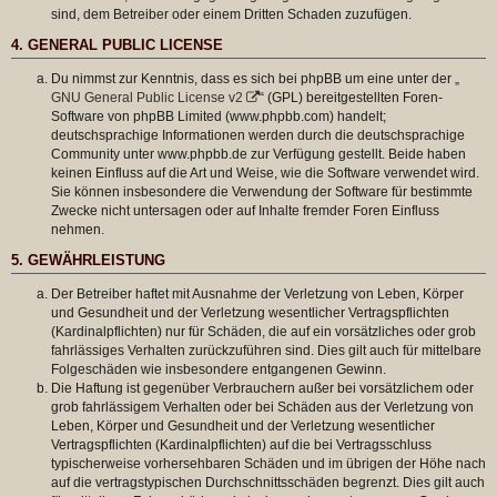
sind, dem Betreiber oder einem Dritten Schaden zuzufügen.
4. GENERAL PUBLIC LICENSE
Du nimmst zur Kenntnis, dass es sich bei phpBB um eine unter der „
GNU General Public License v2
“ (GPL) bereitgestellten Foren-
Software von phpBB Limited (www.phpbb.com) handelt;
deutschsprachige Informationen werden durch die deutschsprachige
Community unter www.phpbb.de zur Verfügung gestellt. Beide haben
keinen Einfluss auf die Art und Weise, wie die Software verwendet wird.
Sie können insbesondere die Verwendung der Software für bestimmte
Zwecke nicht untersagen oder auf Inhalte fremder Foren Einfluss
nehmen.
5. GEWÄHRLEISTUNG
Der Betreiber haftet mit Ausnahme der Verletzung von Leben, Körper
und Gesundheit und der Verletzung wesentlicher Vertragspflichten
(Kardinalpflichten) nur für Schäden, die auf ein vorsätzliches oder grob
fahrlässiges Verhalten zurückzuführen sind. Dies gilt auch für mittelbare
Folgeschäden wie insbesondere entgangenen Gewinn.
Die Haftung ist gegenüber Verbrauchern außer bei vorsätzlichem oder
grob fahrlässigem Verhalten oder bei Schäden aus der Verletzung von
Leben, Körper und Gesundheit und der Verletzung wesentlicher
Vertragspflichten (Kardinalpflichten) auf die bei Vertragsschluss
typischerweise vorhersehbaren Schäden und im übrigen der Höhe nach
auf die vertragstypischen Durchschnittsschäden begrenzt. Dies gilt auch