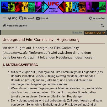
Underground Film
Community
Die Underground Film Community ist ein deutschsprachiges Filmforum und ein Paradies
FAQ
Filme A-Z
Kontakt
Anmelden
für Cineasten und Filmsüchtige jenseits des Mainstreams.
S
Foren-Übersicht
u
Sprache:
c
Underground Film Community - Registrierung
h
Mit dem Zugriff auf „Underground Film Community“
e
(„https://www.ufc-filmforum.de“) wird zwischen dir und dem
Betreiber ein Vertrag mit folgenden Regelungen geschlossen:
1. NUTZUNGSVERTRAG
Mit dem Zugriff auf „Underground Film Community“ (im Folgenden „das
Board“) schließt du einen Nutzungsvertrag mit dem Betreiber des
Boards ab (im Folgenden „Betreiber“) und erklärst dich mit den
nachfolgenden Regelungen einverstanden.
Wenn du mit diesen Regelungen nicht einverstanden bist, so darfst du
das Board nicht weiter nutzen. Für die Nutzung des Boards gelten
jeweils die an dieser Stelle veröffentlichten Regelungen.
Der Nutzungsvertrag wird auf unbestimmte Zeit geschlossen und kann
von beiden Seiten ohne Einhaltung einer Frist jederzeit gekündigt