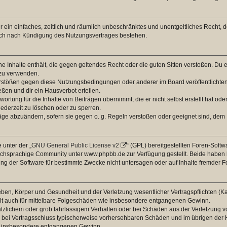
ber ein einfaches, zeitlich und räumlich unbeschränktes und unentgeltliches Recht
auch nach Kündigung des Nutzungsvertrages bestehen.
ine Inhalte enthält, die gegen geltendes Recht oder die guten Sitten verstoßen. Du 
 zu verwenden.
erstößen gegen diese Nutzungsbedingungen oder anderer im Board veröffentlichte
ßen und dir ein Hausverbot erteilen.
ortung für die Inhalte von Beiträgen übernimmt, die er nicht selbst erstellt hat od
jederzeit zu löschen oder zu sperren.
räge abzuändern, sofern sie gegen o. g. Regeln verstoßen oder geeignet sind, dem
 unter der „
GNU General Public License v2
“ (GPL) bereitgestellten Foren-Sof
chsprachige Community unter www.phpbb.de zur Verfügung gestellt. Beide haben ke
g der Software für bestimmte Zwecke nicht untersagen oder auf Inhalte fremder F
ben, Körper und Gesundheit und der Verletzung wesentlicher Vertragspflichten (Kard
gilt auch für mittelbare Folgeschäden wie insbesondere entgangenen Gewinn.
ätzlichem oder grob fahrlässigem Verhalten oder bei Schäden aus der Verletzung 
 die bei Vertragsschluss typischerweise vorhersehbaren Schäden und im übrigen de
wie insbesondere entgangenen Gewinn.