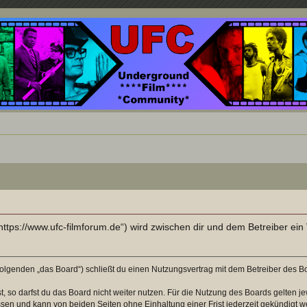
nd ein Paradies für Cineasten und Filmsüchtige jenseits des Mainstreams.
ttps://www.ufc-filmforum.de“) wird zwischen dir und dem Betreiber ei
olgenden „das Board“) schließt du einen Nutzungsvertrag mit dem Betreiber des Boa
 so darfst du das Board nicht weiter nutzen. Für die Nutzung des Boards gelten jew
sen und kann von beiden Seiten ohne Einhaltung einer Frist jederzeit gekündigt w