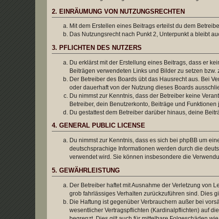
2. EINRÄUMUNG VON NUTZUNGSRECHTEN
Mit dem Erstellen eines Beitrags erteilst du dem Betrei
Das Nutzungsrecht nach Punkt 2, Unterpunkt a bleibt 
3. PFLICHTEN DES NUTZERS
Du erklärst mit der Erstellung eines Beitrags, dass er ke
Beiträgen verwendeten Links und Bilder zu setzen bzw.
Der Betreiber des Boards übt das Hausrecht aus. Bei V
oder dauerhaft von der Nutzung dieses Boards ausschlie
Du nimmst zur Kenntnis, dass der Betreiber keine Verantw
Betreiber, dein Benutzerkonto, Beiträge und Funktionen 
Du gestattest dem Betreiber darüber hinaus, deine Beit
4. GENERAL PUBLIC LICENSE
Du nimmst zur Kenntnis, dass es sich bei phpBB um eine
deutschsprachige Informationen werden durch die deuts
verwendet wird. Sie können insbesondere die Verwendun
5. GEWÄHRLEISTUNG
Der Betreiber haftet mit Ausnahme der Verletzung von Le
grob fahrlässiges Verhalten zurückzuführen sind. Dies 
Die Haftung ist gegenüber Verbrauchern außer bei vors
wesentlicher Vertragspflichten (Kardinalpflichten) auf
begrenzt. Dies gilt auch für mittelbare Folgeschäden 