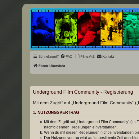
Underground Film Community
Die Underground Film Community ist ein deutschsprachiges Filmforum u
Schnellzugriff
FAQ
Filme A-Z
Kontakt
Foren-Übersicht
Underground Film Community - Registrierung
Mit dem Zugriff auf „Underground Film Community“ („h
1. NUTZUNGSVERTRAG
Mit dem Zugriff auf „Underground Film Community“ (im F
nachfolgenden Regelungen einverstanden.
Wenn du mit diesen Regelungen nicht einverstanden bist,
Der Nutzungsvertrag wird auf unbestimmte Zeit geschlos