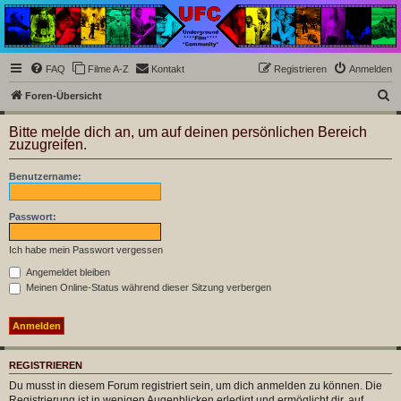
Underground Film
Community
Die Underground Film Community ist ein deutschsprachiges Filmforum und ein Paradies
FAQ
Filme A-Z
Kontakt
Registrieren
Anmelden
für Cineasten und Filmsüchtige jenseits des Mainstreams.
S
Foren-Übersicht
u
Bitte melde dich an, um auf deinen persönlichen Bereich
c
zuzugreifen.
h
Benutzername:
e
Passwort:
Ich habe mein Passwort vergessen
Angemeldet bleiben
Meinen Online-Status während dieser Sitzung verbergen
REGISTRIEREN
Du musst in diesem Forum registriert sein, um dich anmelden zu können. Die
Registrierung ist in wenigen Augenblicken erledigt und ermöglicht dir, auf