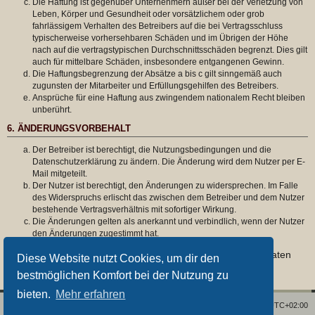
Die Haftung ist gegenüber Unternehmern außer bei der Verletzung von
Leben, Körper und Gesundheit oder vorsätzlichem oder grob
fahrlässigem Verhalten des Betreibers auf die bei Vertragsschluss
typischerweise vorhersehbaren Schäden und im Übrigen der Höhe
nach auf die vertragstypischen Durchschnittsschäden begrenzt. Dies gilt
auch für mittelbare Schäden, insbesondere entgangenen Gewinn.
Die Haftungsbegrenzung der Absätze a bis c gilt sinngemäß auch
zugunsten der Mitarbeiter und Erfüllungsgehilfen des Betreibers.
Ansprüche für eine Haftung aus zwingendem nationalem Recht bleiben
unberührt.
6. ÄNDERUNGSVORBEHALT
Der Betreiber ist berechtigt, die Nutzungsbedingungen und die
Datenschutzerklärung zu ändern. Die Änderung wird dem Nutzer per E-
Mail mitgeteilt.
Der Nutzer ist berechtigt, den Änderungen zu widersprechen. Im Falle
des Widerspruchs erlischt das zwischen dem Betreiber und dem Nutzer
bestehende Vertragsverhältnis mit sofortiger Wirkung.
Die Änderungen gelten als anerkannt und verbindlich, wenn der Nutzer
den Änderungen zugestimmt hat.
Informationen über den Umgang mit deinen persönlichen Daten
Diese Website nutzt Cookies, um dir den
sind in der Datenschutzerklärung enthalten.
bestmöglichen Komfort bei der Nutzung zu
bieten.
Mehr erfahren
Foren-Übersicht
Alle Zeiten sind
UTC+02:00