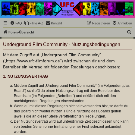
Underground Film
Community
Die Underground Film Community ist ein deutschsprachiges Filmforum und ein Paradies
FAQ
Filme A-Z
Kontakt
Registrieren
Anmelden
für Cineasten und Filmsüchtige jenseits des Mainstreams.
S
Foren-Übersicht
u
Underground Film Community - Nutzungsbedingungen
c
h
Mit dem Zugriff auf „Underground Film Community“
(„https://www.ufc-filmforum.de“) wird zwischen dir und dem
e
Betreiber ein Vertrag mit folgenden Regelungen geschlossen:
1. NUTZUNGSVERTRAG
Mit dem Zugriff auf „Underground Film Community“ (im Folgenden „das
Board“) schließt du einen Nutzungsvertrag mit dem Betreiber des
Boards ab (im Folgenden „Betreiber“) und erklärst dich mit den
nachfolgenden Regelungen einverstanden.
Wenn du mit diesen Regelungen nicht einverstanden bist, so darfst du
das Board nicht weiter nutzen. Für die Nutzung des Boards gelten
jeweils die an dieser Stelle veröffentlichten Regelungen.
Der Nutzungsvertrag wird auf unbestimmte Zeit geschlossen und kann
von beiden Seiten ohne Einhaltung einer Frist jederzeit gekündigt
werden.