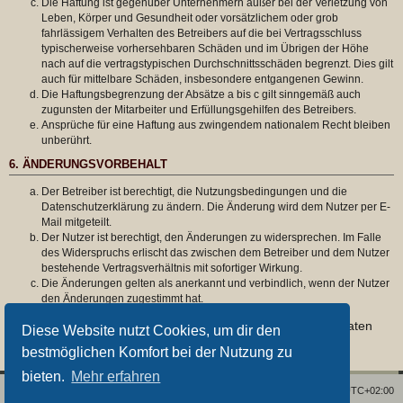
Die Haftung ist gegenüber Unternehmern außer bei der Verletzung von
Leben, Körper und Gesundheit oder vorsätzlichem oder grob
fahrlässigem Verhalten des Betreibers auf die bei Vertragsschluss
typischerweise vorhersehbaren Schäden und im Übrigen der Höhe
nach auf die vertragstypischen Durchschnittsschäden begrenzt. Dies gilt
auch für mittelbare Schäden, insbesondere entgangenen Gewinn.
Die Haftungsbegrenzung der Absätze a bis c gilt sinngemäß auch
zugunsten der Mitarbeiter und Erfüllungsgehilfen des Betreibers.
Ansprüche für eine Haftung aus zwingendem nationalem Recht bleiben
unberührt.
6. ÄNDERUNGSVORBEHALT
Der Betreiber ist berechtigt, die Nutzungsbedingungen und die
Datenschutzerklärung zu ändern. Die Änderung wird dem Nutzer per E-
Mail mitgeteilt.
Der Nutzer ist berechtigt, den Änderungen zu widersprechen. Im Falle
des Widerspruchs erlischt das zwischen dem Betreiber und dem Nutzer
bestehende Vertragsverhältnis mit sofortiger Wirkung.
Die Änderungen gelten als anerkannt und verbindlich, wenn der Nutzer
den Änderungen zugestimmt hat.
Informationen über den Umgang mit deinen persönlichen Daten
Diese Website nutzt Cookies, um dir den
sind in der Datenschutzerklärung enthalten.
bestmöglichen Komfort bei der Nutzung zu
bieten.
Mehr erfahren
Foren-Übersicht
Alle Zeiten sind
UTC+02:00