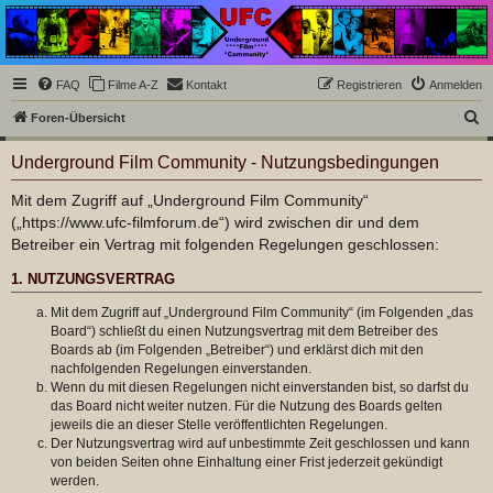
Underground Film
Community
Die Underground Film Community ist ein deutschsprachiges Filmforum und ein Paradies
FAQ
Filme A-Z
Kontakt
Registrieren
Anmelden
für Cineasten und Filmsüchtige jenseits des Mainstreams.
S
Foren-Übersicht
u
Underground Film Community - Nutzungsbedingungen
c
h
Mit dem Zugriff auf „Underground Film Community“
(„https://www.ufc-filmforum.de“) wird zwischen dir und dem
e
Betreiber ein Vertrag mit folgenden Regelungen geschlossen:
1. NUTZUNGSVERTRAG
Mit dem Zugriff auf „Underground Film Community“ (im Folgenden „das
Board“) schließt du einen Nutzungsvertrag mit dem Betreiber des
Boards ab (im Folgenden „Betreiber“) und erklärst dich mit den
nachfolgenden Regelungen einverstanden.
Wenn du mit diesen Regelungen nicht einverstanden bist, so darfst du
das Board nicht weiter nutzen. Für die Nutzung des Boards gelten
jeweils die an dieser Stelle veröffentlichten Regelungen.
Der Nutzungsvertrag wird auf unbestimmte Zeit geschlossen und kann
von beiden Seiten ohne Einhaltung einer Frist jederzeit gekündigt
werden.