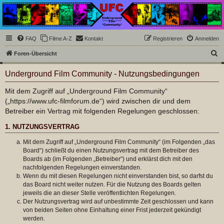
Underground Film
Community
Die Underground Film Community ist ein deutschsprachiges Filmforum und ein Paradies
FAQ
Filme A-Z
Kontakt
Registrieren
Anmelden
für Cineasten und Filmsüchtige jenseits des Mainstreams.
S
Foren-Übersicht
u
Underground Film Community - Nutzungsbedingungen
c
h
Mit dem Zugriff auf „Underground Film Community“
(„https://www.ufc-filmforum.de“) wird zwischen dir und dem
e
Betreiber ein Vertrag mit folgenden Regelungen geschlossen:
1. NUTZUNGSVERTRAG
Mit dem Zugriff auf „Underground Film Community“ (im Folgenden „das
Board“) schließt du einen Nutzungsvertrag mit dem Betreiber des
Boards ab (im Folgenden „Betreiber“) und erklärst dich mit den
nachfolgenden Regelungen einverstanden.
Wenn du mit diesen Regelungen nicht einverstanden bist, so darfst du
das Board nicht weiter nutzen. Für die Nutzung des Boards gelten
jeweils die an dieser Stelle veröffentlichten Regelungen.
Der Nutzungsvertrag wird auf unbestimmte Zeit geschlossen und kann
von beiden Seiten ohne Einhaltung einer Frist jederzeit gekündigt
werden.