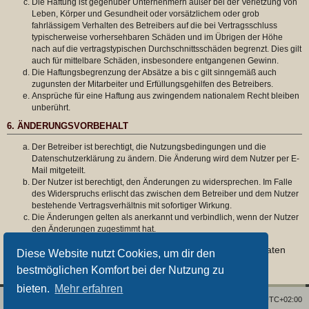
Die Haftung ist gegenüber Unternehmern außer bei der Verletzung von
Leben, Körper und Gesundheit oder vorsätzlichem oder grob
fahrlässigem Verhalten des Betreibers auf die bei Vertragsschluss
typischerweise vorhersehbaren Schäden und im Übrigen der Höhe
nach auf die vertragstypischen Durchschnittsschäden begrenzt. Dies gilt
auch für mittelbare Schäden, insbesondere entgangenen Gewinn.
Die Haftungsbegrenzung der Absätze a bis c gilt sinngemäß auch
zugunsten der Mitarbeiter und Erfüllungsgehilfen des Betreibers.
Ansprüche für eine Haftung aus zwingendem nationalem Recht bleiben
unberührt.
6. ÄNDERUNGSVORBEHALT
Der Betreiber ist berechtigt, die Nutzungsbedingungen und die
Datenschutzerklärung zu ändern. Die Änderung wird dem Nutzer per E-
Mail mitgeteilt.
Der Nutzer ist berechtigt, den Änderungen zu widersprechen. Im Falle
des Widerspruchs erlischt das zwischen dem Betreiber und dem Nutzer
bestehende Vertragsverhältnis mit sofortiger Wirkung.
Die Änderungen gelten als anerkannt und verbindlich, wenn der Nutzer
den Änderungen zugestimmt hat.
Informationen über den Umgang mit deinen persönlichen Daten
Diese Website nutzt Cookies, um dir den
sind in der Datenschutzerklärung enthalten.
bestmöglichen Komfort bei der Nutzung zu
bieten.
Mehr erfahren
Foren-Übersicht
Alle Zeiten sind
UTC+02:00