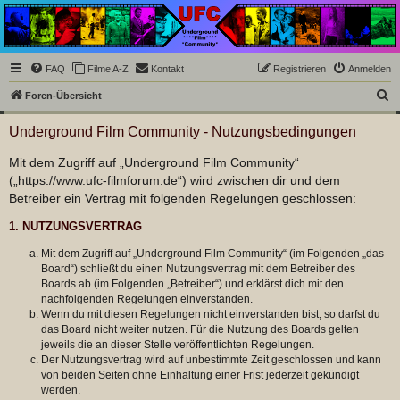
Underground Film
Community
Die Underground Film Community ist ein deutschsprachiges Filmforum und ein Paradies
FAQ
Filme A-Z
Kontakt
Registrieren
Anmelden
für Cineasten und Filmsüchtige jenseits des Mainstreams.
S
Foren-Übersicht
u
Underground Film Community - Nutzungsbedingungen
c
h
Mit dem Zugriff auf „Underground Film Community“
(„https://www.ufc-filmforum.de“) wird zwischen dir und dem
e
Betreiber ein Vertrag mit folgenden Regelungen geschlossen:
1. NUTZUNGSVERTRAG
Mit dem Zugriff auf „Underground Film Community“ (im Folgenden „das
Board“) schließt du einen Nutzungsvertrag mit dem Betreiber des
Boards ab (im Folgenden „Betreiber“) und erklärst dich mit den
nachfolgenden Regelungen einverstanden.
Wenn du mit diesen Regelungen nicht einverstanden bist, so darfst du
das Board nicht weiter nutzen. Für die Nutzung des Boards gelten
jeweils die an dieser Stelle veröffentlichten Regelungen.
Der Nutzungsvertrag wird auf unbestimmte Zeit geschlossen und kann
von beiden Seiten ohne Einhaltung einer Frist jederzeit gekündigt
werden.