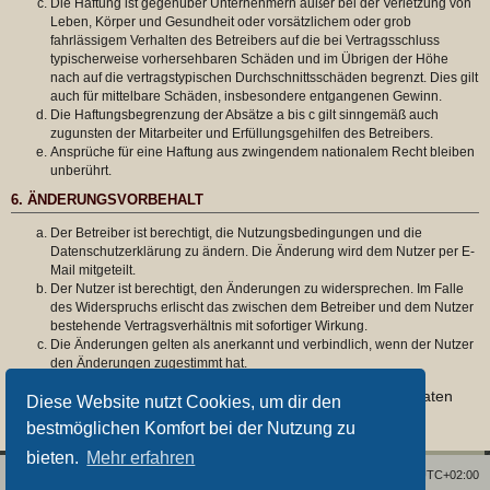
Die Haftung ist gegenüber Unternehmern außer bei der Verletzung von
Leben, Körper und Gesundheit oder vorsätzlichem oder grob
fahrlässigem Verhalten des Betreibers auf die bei Vertragsschluss
typischerweise vorhersehbaren Schäden und im Übrigen der Höhe
nach auf die vertragstypischen Durchschnittsschäden begrenzt. Dies gilt
auch für mittelbare Schäden, insbesondere entgangenen Gewinn.
Die Haftungsbegrenzung der Absätze a bis c gilt sinngemäß auch
zugunsten der Mitarbeiter und Erfüllungsgehilfen des Betreibers.
Ansprüche für eine Haftung aus zwingendem nationalem Recht bleiben
unberührt.
6. ÄNDERUNGSVORBEHALT
Der Betreiber ist berechtigt, die Nutzungsbedingungen und die
Datenschutzerklärung zu ändern. Die Änderung wird dem Nutzer per E-
Mail mitgeteilt.
Der Nutzer ist berechtigt, den Änderungen zu widersprechen. Im Falle
des Widerspruchs erlischt das zwischen dem Betreiber und dem Nutzer
bestehende Vertragsverhältnis mit sofortiger Wirkung.
Die Änderungen gelten als anerkannt und verbindlich, wenn der Nutzer
den Änderungen zugestimmt hat.
Informationen über den Umgang mit deinen persönlichen Daten
Diese Website nutzt Cookies, um dir den
sind in der Datenschutzerklärung enthalten.
bestmöglichen Komfort bei der Nutzung zu
bieten.
Mehr erfahren
Foren-Übersicht
Alle Zeiten sind
UTC+02:00