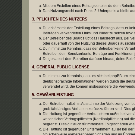
Mit dem Erstellen eines Beitrags erteilst du dem Betrei
Das Nutzungsrecht nach Punkt 2, Unterpunkt a bleibt 
3. PFLICHTEN DES NUTZERS
Du erklärst mit der Erstellung eines Beitrags, dass er ke
Beiträgen verwendeten Links und Bilder zu setzen bzw.
Der Betreiber des Boards übt das Hausrecht aus. Bei V
oder dauerhaft von der Nutzung dieses Boards ausschlie
Du nimmst zur Kenntnis, dass der Betreiber keine Verantw
Betreiber, dein Benutzerkonto, Beiträge und Funktionen 
Du gestattest dem Betreiber darüber hinaus, deine Beit
4. GENERAL PUBLIC LICENSE
Du nimmst zur Kenntnis, dass es sich bei phpBB um eine
deutschsprachige Informationen werden durch die deuts
verwendet wird. Sie können insbesondere die Verwendun
5. GEWÄHRLEISTUNG
Der Betreiber haftet mit Ausnahme der Verletzung von Le
grob fahrlässiges Verhalten zurückzuführen sind. Dies 
Die Haftung ist gegenüber Verbrauchern außer bei vors
wesentlicher Vertragspflichten (Kardinalpflichten) auf
begrenzt. Dies gilt auch für mittelbare Folgeschäden 
Die Haftung ist gegenüber Unternehmern außer bei der V
typischerweise vorhersehbaren Schäden und im Übrigen 