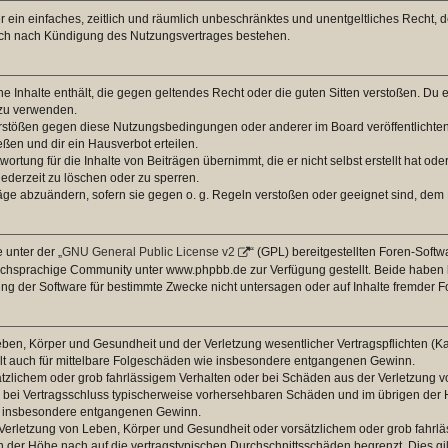
ber ein einfaches, zeitlich und räumlich unbeschränktes und unentgeltliches Recht
auch nach Kündigung des Nutzungsvertrages bestehen.
ine Inhalte enthält, die gegen geltendes Recht oder die guten Sitten verstoßen. Du 
 zu verwenden.
erstößen gegen diese Nutzungsbedingungen oder anderer im Board veröffentlichte
ßen und dir ein Hausverbot erteilen.
ortung für die Inhalte von Beiträgen übernimmt, die er nicht selbst erstellt hat od
jederzeit zu löschen oder zu sperren.
räge abzuändern, sofern sie gegen o. g. Regeln verstoßen oder geeignet sind, dem
 unter der „
GNU General Public License v2
“ (GPL) bereitgestellten Foren-Sof
chsprachige Community unter www.phpbb.de zur Verfügung gestellt. Beide haben ke
g der Software für bestimmte Zwecke nicht untersagen oder auf Inhalte fremder F
ben, Körper und Gesundheit und der Verletzung wesentlicher Vertragspflichten (Kard
gilt auch für mittelbare Folgeschäden wie insbesondere entgangenen Gewinn.
ätzlichem oder grob fahrlässigem Verhalten oder bei Schäden aus der Verletzung 
 die bei Vertragsschluss typischerweise vorhersehbaren Schäden und im übrigen de
wie insbesondere entgangenen Gewinn.
erletzung von Leben, Körper und Gesundheit oder vorsätzlichem oder grob fahrläs
der Höhe nach auf die vertragstypischen Durchschnittsschäden begrenzt. Dies gi