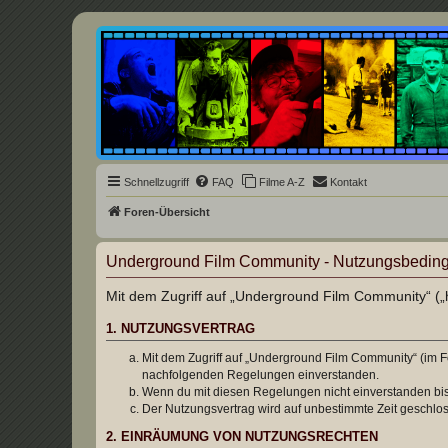
Underground Film Community
Die Underground Film Community ist ein deutschsprachiges Filmforum u
Schnellzugriff
FAQ
Filme A-Z
Kontakt
Foren-Übersicht
Underground Film Community - Nutzungsbedin
Mit dem Zugriff auf „Underground Film Community“ („h
1. NUTZUNGSVERTRAG
Mit dem Zugriff auf „Underground Film Community“ (im F
nachfolgenden Regelungen einverstanden.
Wenn du mit diesen Regelungen nicht einverstanden bist,
Der Nutzungsvertrag wird auf unbestimmte Zeit geschlos
2. EINRÄUMUNG VON NUTZUNGSRECHTEN