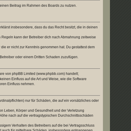
, deinen Beitrag im Rahmen des Boards zu nutzen.
erklärst insbesondere, dass du das Recht besitzt, die in deinen
n Regeln kann der Betreiber dich nach Abmahnung zeitweise
er die er nicht zur Kenntnis genommen hat. Du gestattest dem
 Betreiber oder einem Dritten Schaden zuzufügen.
tware von phpBB Limited (www.phpbb.com) handelt;
inen Einfluss auf die Art und Weise, wie die Software
oren Einfluss nehmen.
inalpflichten) nur für Schäden, die auf ein vorsätzliches oder
von Leben, Körper und Gesundheit und der Verletzung
r Höhe nach auf die vertragstypischen Durchschnittsschäden
sigem Verhalten des Betreibers auf die bei Vertragsschluss
lt auch für mittelbare Schäden, insbesondere entgangenen