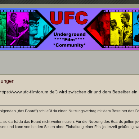
nd ein Paradies für Cineasten und Filmsüchtige jenseits des Mainstreams.
gungen
ttps://www.ufc-filmforum.de“) wird zwischen dir und dem Betreiber ei
olgenden „das Board“) schließt du einen Nutzungsvertrag mit dem Betreiber des Boa
 so darfst du das Board nicht weiter nutzen. Für die Nutzung des Boards gelten jew
sen und kann von beiden Seiten ohne Einhaltung einer Frist jederzeit gekündigt w