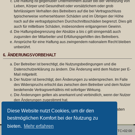
Die Haftung ist gegenüber Unternehmern außer bei der Verletzung von
Leben, Körper und Gesundheit oder vorsätzlichem oder grob
fahrlässigem Verhalten des Betreibers auf die bei Vertragsschluss
typischerweise vorhersehbaren Schäden und im Übrigen der Höhe
nach auf die vertragstypischen Durchschnittsschäden begrenzt. Dies gilt
auch für mittelbare Schäden, insbesondere entgangenen Gewinn.
Die Haftungsbegrenzung der Absätze a bis c gilt sinngemäß auch
zugunsten der Mitarbeiter und Erfüllungsgehilfen des Betreibers.
Ansprüche für eine Haftung aus zwingendem nationalem Recht bleiben
unberührt.
6. ÄNDERUNGSVORBEHALT
Der Betreiber ist berechtigt, die Nutzungsbedingungen und die
Datenschutzerklärung zu ändern. Die Änderung wird dem Nutzer per E-
Mail mitgeteilt.
Der Nutzer ist berechtigt, den Änderungen zu widersprechen. Im Falle
des Widerspruchs erlischt das zwischen dem Betreiber und dem Nutzer
bestehende Vertragsverhältnis mit sofortiger Wirkung.
Die Änderungen gelten als anerkannt und verbindlich, wenn der Nutzer
den Änderungen zugestimmt hat.
Informationen über den Umgang mit deinen persönlichen Daten
Diese Website nutzt Cookies, um dir den
sind in der Datenschutzerklärung enthalten.
bestmöglichen Komfort bei der Nutzung zu
bieten.
Mehr erfahren
Foren-Übersicht
Alle Zeiten sind
UTC+02:00