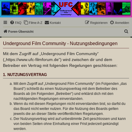
Underground Film
Community
Die Underground Film Community ist ein deutschsprachiges Filmforum und ein Paradies
FAQ
Filme A-Z
Kontakt
Registrieren
Anmelden
für Cineasten und Filmsüchtige jenseits des Mainstreams.
S
Foren-Übersicht
u
Underground Film Community - Nutzungsbedingungen
c
h
Mit dem Zugriff auf „Underground Film Community“
(„https://www.ufc-filmforum.de“) wird zwischen dir und dem
e
Betreiber ein Vertrag mit folgenden Regelungen geschlossen:
1. NUTZUNGSVERTRAG
Mit dem Zugriff auf „Underground Film Community“ (im Folgenden „das
Board“) schließt du einen Nutzungsvertrag mit dem Betreiber des
Boards ab (im Folgenden „Betreiber“) und erklärst dich mit den
nachfolgenden Regelungen einverstanden.
Wenn du mit diesen Regelungen nicht einverstanden bist, so darfst du
das Board nicht weiter nutzen. Für die Nutzung des Boards gelten
jeweils die an dieser Stelle veröffentlichten Regelungen.
Der Nutzungsvertrag wird auf unbestimmte Zeit geschlossen und kann
von beiden Seiten ohne Einhaltung einer Frist jederzeit gekündigt
werden.