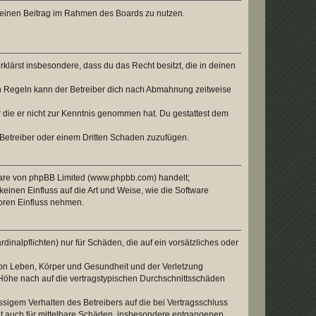
, deinen Beitrag im Rahmen des Boards zu nutzen.
erklärst insbesondere, dass du das Recht besitzt, die in deinen
n Regeln kann der Betreiber dich nach Abmahnung zeitweise
er die er nicht zur Kenntnis genommen hat. Du gestattest dem
 Betreiber oder einem Dritten Schaden zuzufügen.
tware von phpBB Limited (www.phpbb.com) handelt;
inen Einfluss auf die Art und Weise, wie die Software
oren Einfluss nehmen.
inalpflichten) nur für Schäden, die auf ein vorsätzliches oder
von Leben, Körper und Gesundheit und der Verletzung
r Höhe nach auf die vertragstypischen Durchschnittsschäden
sigem Verhalten des Betreibers auf die bei Vertragsschluss
lt auch für mittelbare Schäden, insbesondere entgangenen