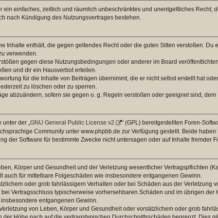
ber ein einfaches, zeitlich und räumlich unbeschränktes und unentgeltliches Recht
auch nach Kündigung des Nutzungsvertrages bestehen.
ine Inhalte enthält, die gegen geltendes Recht oder die guten Sitten verstoßen. Du 
 zu verwenden.
erstößen gegen diese Nutzungsbedingungen oder anderer im Board veröffentlichte
ßen und dir ein Hausverbot erteilen.
ortung für die Inhalte von Beiträgen übernimmt, die er nicht selbst erstellt hat od
jederzeit zu löschen oder zu sperren.
räge abzuändern, sofern sie gegen o. g. Regeln verstoßen oder geeignet sind, dem
 unter der „
GNU General Public License v2
“ (GPL) bereitgestellten Foren-Sof
chsprachige Community unter www.phpbb.de zur Verfügung gestellt. Beide haben ke
g der Software für bestimmte Zwecke nicht untersagen oder auf Inhalte fremder F
ben, Körper und Gesundheit und der Verletzung wesentlicher Vertragspflichten (Kard
gilt auch für mittelbare Folgeschäden wie insbesondere entgangenen Gewinn.
ätzlichem oder grob fahrlässigem Verhalten oder bei Schäden aus der Verletzung 
 die bei Vertragsschluss typischerweise vorhersehbaren Schäden und im übrigen de
wie insbesondere entgangenen Gewinn.
erletzung von Leben, Körper und Gesundheit oder vorsätzlichem oder grob fahrläs
der Höhe nach auf die vertragstypischen Durchschnittsschäden begrenzt. Dies gi