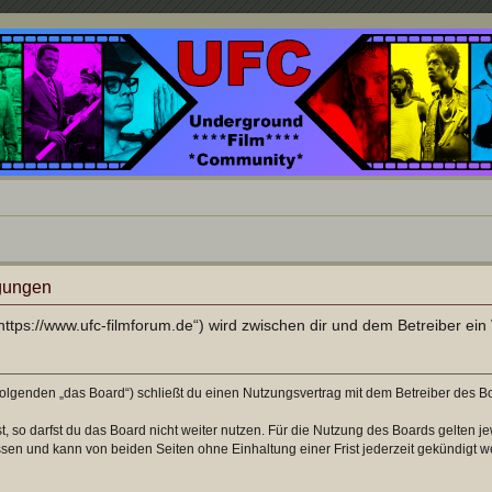
nd ein Paradies für Cineasten und Filmsüchtige jenseits des Mainstreams.
gungen
ttps://www.ufc-filmforum.de“) wird zwischen dir und dem Betreiber ei
olgenden „das Board“) schließt du einen Nutzungsvertrag mit dem Betreiber des Boa
 so darfst du das Board nicht weiter nutzen. Für die Nutzung des Boards gelten jew
sen und kann von beiden Seiten ohne Einhaltung einer Frist jederzeit gekündigt w