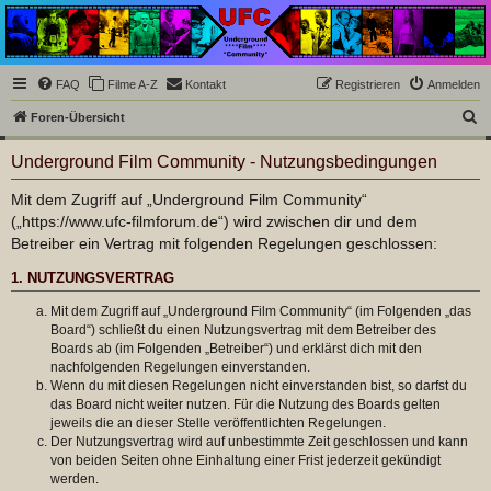
Underground Film
Community
Die Underground Film Community ist ein deutschsprachiges Filmforum und ein Paradies
FAQ
Filme A-Z
Kontakt
Registrieren
Anmelden
für Cineasten und Filmsüchtige jenseits des Mainstreams.
S
Foren-Übersicht
u
Underground Film Community - Nutzungsbedingungen
c
h
Mit dem Zugriff auf „Underground Film Community“
(„https://www.ufc-filmforum.de“) wird zwischen dir und dem
e
Betreiber ein Vertrag mit folgenden Regelungen geschlossen:
1. NUTZUNGSVERTRAG
Mit dem Zugriff auf „Underground Film Community“ (im Folgenden „das
Board“) schließt du einen Nutzungsvertrag mit dem Betreiber des
Boards ab (im Folgenden „Betreiber“) und erklärst dich mit den
nachfolgenden Regelungen einverstanden.
Wenn du mit diesen Regelungen nicht einverstanden bist, so darfst du
das Board nicht weiter nutzen. Für die Nutzung des Boards gelten
jeweils die an dieser Stelle veröffentlichten Regelungen.
Der Nutzungsvertrag wird auf unbestimmte Zeit geschlossen und kann
von beiden Seiten ohne Einhaltung einer Frist jederzeit gekündigt
werden.