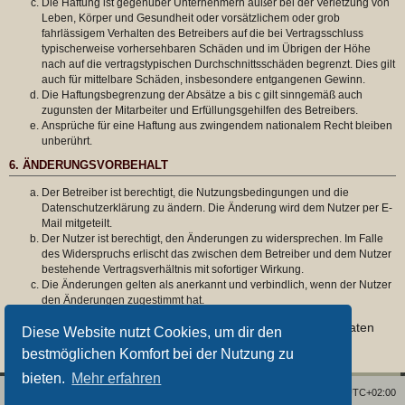
Die Haftung ist gegenüber Unternehmern außer bei der Verletzung von
Leben, Körper und Gesundheit oder vorsätzlichem oder grob
fahrlässigem Verhalten des Betreibers auf die bei Vertragsschluss
typischerweise vorhersehbaren Schäden und im Übrigen der Höhe
nach auf die vertragstypischen Durchschnittsschäden begrenzt. Dies gilt
auch für mittelbare Schäden, insbesondere entgangenen Gewinn.
Die Haftungsbegrenzung der Absätze a bis c gilt sinngemäß auch
zugunsten der Mitarbeiter und Erfüllungsgehilfen des Betreibers.
Ansprüche für eine Haftung aus zwingendem nationalem Recht bleiben
unberührt.
6. ÄNDERUNGSVORBEHALT
Der Betreiber ist berechtigt, die Nutzungsbedingungen und die
Datenschutzerklärung zu ändern. Die Änderung wird dem Nutzer per E-
Mail mitgeteilt.
Der Nutzer ist berechtigt, den Änderungen zu widersprechen. Im Falle
des Widerspruchs erlischt das zwischen dem Betreiber und dem Nutzer
bestehende Vertragsverhältnis mit sofortiger Wirkung.
Die Änderungen gelten als anerkannt und verbindlich, wenn der Nutzer
den Änderungen zugestimmt hat.
Informationen über den Umgang mit deinen persönlichen Daten
Diese Website nutzt Cookies, um dir den
sind in der Datenschutzerklärung enthalten.
bestmöglichen Komfort bei der Nutzung zu
bieten.
Mehr erfahren
Foren-Übersicht
Alle Zeiten sind
UTC+02:00