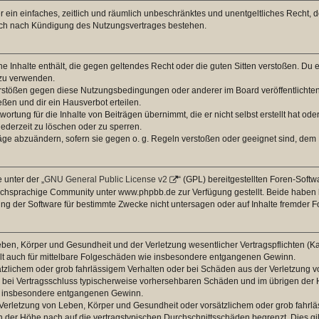
ber ein einfaches, zeitlich und räumlich unbeschränktes und unentgeltliches Recht
auch nach Kündigung des Nutzungsvertrages bestehen.
ine Inhalte enthält, die gegen geltendes Recht oder die guten Sitten verstoßen. Du 
 zu verwenden.
erstößen gegen diese Nutzungsbedingungen oder anderer im Board veröffentlichte
ßen und dir ein Hausverbot erteilen.
ortung für die Inhalte von Beiträgen übernimmt, die er nicht selbst erstellt hat od
jederzeit zu löschen oder zu sperren.
räge abzuändern, sofern sie gegen o. g. Regeln verstoßen oder geeignet sind, dem
 unter der „
GNU General Public License v2
“ (GPL) bereitgestellten Foren-Sof
chsprachige Community unter www.phpbb.de zur Verfügung gestellt. Beide haben ke
g der Software für bestimmte Zwecke nicht untersagen oder auf Inhalte fremder F
ben, Körper und Gesundheit und der Verletzung wesentlicher Vertragspflichten (Kard
gilt auch für mittelbare Folgeschäden wie insbesondere entgangenen Gewinn.
ätzlichem oder grob fahrlässigem Verhalten oder bei Schäden aus der Verletzung 
 die bei Vertragsschluss typischerweise vorhersehbaren Schäden und im übrigen de
wie insbesondere entgangenen Gewinn.
erletzung von Leben, Körper und Gesundheit oder vorsätzlichem oder grob fahrläs
der Höhe nach auf die vertragstypischen Durchschnittsschäden begrenzt. Dies gi