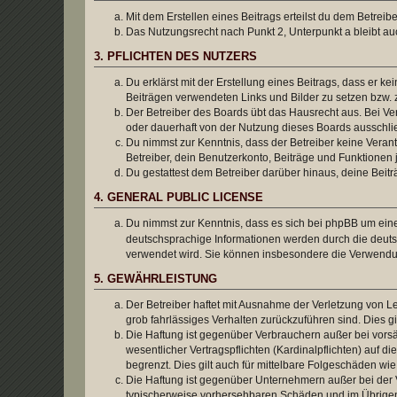
Mit dem Erstellen eines Beitrags erteilst du dem Betrei
Das Nutzungsrecht nach Punkt 2, Unterpunkt a bleibt 
3. PFLICHTEN DES NUTZERS
Du erklärst mit der Erstellung eines Beitrags, dass er ke
Beiträgen verwendeten Links und Bilder zu setzen bzw.
Der Betreiber des Boards übt das Hausrecht aus. Bei V
oder dauerhaft von der Nutzung dieses Boards ausschlie
Du nimmst zur Kenntnis, dass der Betreiber keine Verantw
Betreiber, dein Benutzerkonto, Beiträge und Funktionen 
Du gestattest dem Betreiber darüber hinaus, deine Beit
4. GENERAL PUBLIC LICENSE
Du nimmst zur Kenntnis, dass es sich bei phpBB um eine
deutschsprachige Informationen werden durch die deuts
verwendet wird. Sie können insbesondere die Verwendun
5. GEWÄHRLEISTUNG
Der Betreiber haftet mit Ausnahme der Verletzung von Le
grob fahrlässiges Verhalten zurückzuführen sind. Dies 
Die Haftung ist gegenüber Verbrauchern außer bei vors
wesentlicher Vertragspflichten (Kardinalpflichten) auf
begrenzt. Dies gilt auch für mittelbare Folgeschäden 
Die Haftung ist gegenüber Unternehmern außer bei der V
typischerweise vorhersehbaren Schäden und im Übrigen 