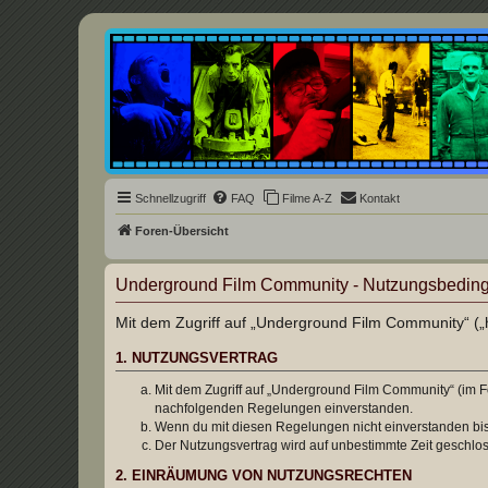
Underground Film Community
Die Underground Film Community ist ein deutschsprachiges Filmforum u
Schnellzugriff
FAQ
Filme A-Z
Kontakt
Foren-Übersicht
Underground Film Community - Nutzungsbedin
Mit dem Zugriff auf „Underground Film Community“ („h
1. NUTZUNGSVERTRAG
Mit dem Zugriff auf „Underground Film Community“ (im F
nachfolgenden Regelungen einverstanden.
Wenn du mit diesen Regelungen nicht einverstanden bist,
Der Nutzungsvertrag wird auf unbestimmte Zeit geschlos
2. EINRÄUMUNG VON NUTZUNGSRECHTEN