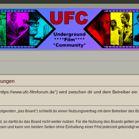
nd ein Paradies für Cineasten und Filmsüchtige jenseits des Mainstreams.
gungen
ttps://www.ufc-filmforum.de“) wird zwischen dir und dem Betreiber ei
olgenden „das Board“) schließt du einen Nutzungsvertrag mit dem Betreiber des Boa
 so darfst du das Board nicht weiter nutzen. Für die Nutzung des Boards gelten jew
sen und kann von beiden Seiten ohne Einhaltung einer Frist jederzeit gekündigt w