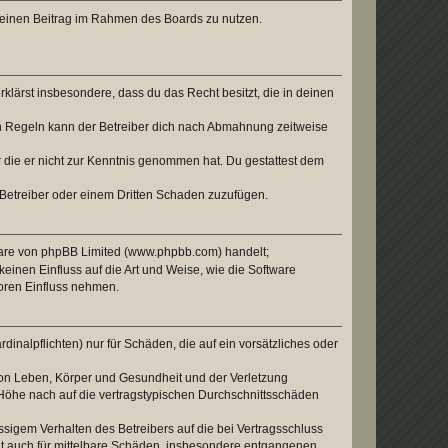
, deinen Beitrag im Rahmen des Boards zu nutzen.
erklärst insbesondere, dass du das Recht besitzt, die in deinen
n Regeln kann der Betreiber dich nach Abmahnung zeitweise
er die er nicht zur Kenntnis genommen hat. Du gestattest dem
 Betreiber oder einem Dritten Schaden zuzufügen.
tware von phpBB Limited (www.phpbb.com) handelt;
inen Einfluss auf die Art und Weise, wie die Software
oren Einfluss nehmen.
inalpflichten) nur für Schäden, die auf ein vorsätzliches oder
von Leben, Körper und Gesundheit und der Verletzung
r Höhe nach auf die vertragstypischen Durchschnittsschäden
sigem Verhalten des Betreibers auf die bei Vertragsschluss
lt auch für mittelbare Schäden, insbesondere entgangenen