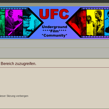
nd ein Paradies für Cineasten und Filmsüchtige jenseits des Mainstreams.
 Bereich zuzugreifen.
ieser Sitzung verbergen