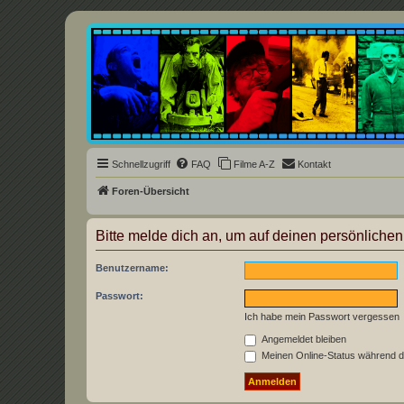
Underground Film Community
Die Underground Film Community ist ein deutschsprachiges Filmforum u
Schnellzugriff
FAQ
Filme A-Z
Kontakt
Foren-Übersicht
Bitte melde dich an, um auf deinen persönlichen
Benutzername:
Passwort:
Ich habe mein Passwort vergessen
Angemeldet bleiben
Meinen Online-Status während d