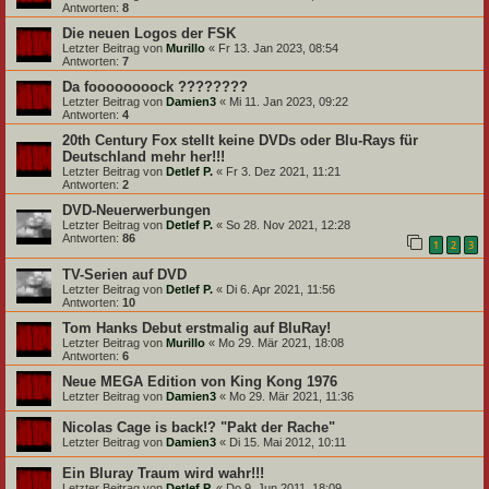
Antworten:
8
Die neuen Logos der FSK
Letzter Beitrag von
Murillo
«
Fr 13. Jan 2023, 08:54
Antworten:
7
Da foooooooock ????????
Letzter Beitrag von
Damien3
«
Mi 11. Jan 2023, 09:22
Antworten:
4
20th Century Fox stellt keine DVDs oder Blu-Rays für
Deutschland mehr her!!!
Letzter Beitrag von
Detlef P.
«
Fr 3. Dez 2021, 11:21
Antworten:
2
DVD-Neuerwerbungen
Letzter Beitrag von
Detlef P.
«
So 28. Nov 2021, 12:28
Antworten:
86
1
2
3
TV-Serien auf DVD
Letzter Beitrag von
Detlef P.
«
Di 6. Apr 2021, 11:56
Antworten:
10
Tom Hanks Debut erstmalig auf BluRay!
Letzter Beitrag von
Murillo
«
Mo 29. Mär 2021, 18:08
Antworten:
6
Neue MEGA Edition von King Kong 1976
Letzter Beitrag von
Damien3
«
Mo 29. Mär 2021, 11:36
Nicolas Cage is back!? "Pakt der Rache"
Letzter Beitrag von
Damien3
«
Di 15. Mai 2012, 10:11
Ein Bluray Traum wird wahr!!!
Letzter Beitrag von
Detlef P.
«
Do 9. Jun 2011, 18:09