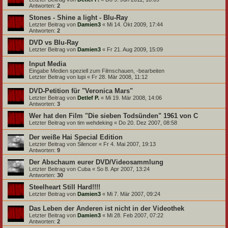
Antworten:
2
Stones - Shine a light - Blu-Ray
Letzter Beitrag von
Damien3
«
Mi 14. Okt 2009, 17:44
Antworten:
2
DVD vs Blu-Ray
Letzter Beitrag von
Damien3
«
Fr 21. Aug 2009, 15:09
Input Media
Eingabe Medien speziell zum Filmschauen, -bearbeiten
Letzter Beitrag von
lupi
«
Fr 28. Mär 2008, 11:12
DVD-Petition für "Veronica Mars"
Letzter Beitrag von
Detlef P.
«
Mi 19. Mär 2008, 14:06
Antworten:
3
Wer hat den Film "Die sieben Todsünden" 1961 von C
Letzter Beitrag von
tim wehdeking
«
Do 20. Dez 2007, 08:58
Der weiße Hai Special Edition
Letzter Beitrag von
Silencer
«
Fr 4. Mai 2007, 19:13
Antworten:
9
Der Abschaum eurer DVD/Videosammlung
Letzter Beitrag von
Cuba
«
So 8. Apr 2007, 13:24
Antworten:
30
Steelheart Still Hard!!!!
Letzter Beitrag von
Damien3
«
Mi 7. Mär 2007, 09:24
Das Leben der Anderen ist nicht in der Videothek
Letzter Beitrag von
Damien3
«
Mi 28. Feb 2007, 07:22
Antworten:
2