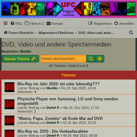
Underground Film
Community
Die Underground Film Community ist ein deutschsprachiges Filmforum und ein Paradies
FAQ
Filme A-Z
Kontakt
Registrieren
Anmelden
für Cineasten und Filmsüchtige jenseits des Mainstreams.
S
Foren-Übersicht
Allgemeines Filmforum
DVD, Video und andere Speichermedien
u
DVD, Video und andere Speichermedien
c
Moderator:
Murillo
h
Suche
Erweiterte Suche
Neues Thema
e
46 Themen • Seite
1
von
1
Themen
Blu-Ray im Jahr 2020: tot oder lebendig???
Letzter Beitrag von
Murillo
«
Do 18. Sep 2025, 14:24
Antworten:
4
Physiche Player von Samsung, LG und Sony werden
eingestelllt
Letzter Beitrag von
Detlef P.
«
Mo 16. Dez 2024, 17:19
Antworten:
1
"Mama, Papa, Zombie" ab Ende Mai auf DVD
Letzter Beitrag von
Detlef P.
«
Di 18. Apr 2023, 10:25
Blu-Ray vs. DVD - Die Verkaufszahlen
Letzter Beitrag von
Detlef P.
«
Mi 29. Mär 2023, 09:58