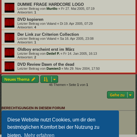
DUMME FRAGE HARDCORE LOGO
Letzter Beitrag von
Murillo
«
Fr 27. Mai 2005, 07:19
Antworten:
1
DVD kopieren
Letzter Beitrag von
Voland
«
Di 19. Apr 2005, 07:29
Antworten:
4
Der Link zur Criterion Collection
Letzter Beitrag von
Voland
«
Sa 16. Apr 2005, 23:08
Antworten:
1
Oldboy erscheint erst im März
Letzter Beitrag von
Detlef P.
«
Fr 14. Jan 2005, 16:13
Antworten:
2
DVD Review Dawn of the dead
Letzter Beitrag von
Damien3
«
Mo 29. Nov 2004, 17:50
Neues Thema
46 Themen • Seite
1
von
1
Gehe zu
BERECHTIGUNGEN IN DIESEM FORUM
Du darfst
keine
neuen Themen in diesem Forum erstellen.
Du darfst
keine
Antworten zu Themen in diesem Forum erstellen.
Diese Website nutzt Cookies, um dir den
Du darfst deine Beiträge in diesem Forum
nicht
ändern.
bestmöglichen Komfort bei der Nutzung zu
Du darfst deine Beiträge in diesem Forum
nicht
löschen.
Du darfst
keine
Dateianhänge in diesem Forum erstellen.
bieten.
Mehr erfahren