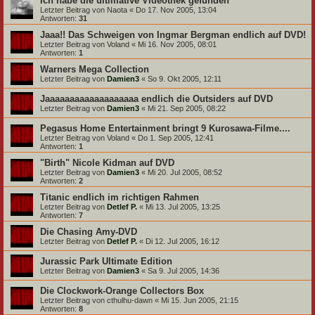
Ich habe die ultimative Videothek gefunden
Letzter Beitrag von
Naota
«
Do 17. Nov 2005, 13:04
Antworten:
31
Jaaa!! Das Schweigen von Ingmar Bergman endlich auf DVD!
Letzter Beitrag von
Voland
«
Mi 16. Nov 2005, 08:01
Antworten:
1
Warners Mega Collection
Letzter Beitrag von
Damien3
«
So 9. Okt 2005, 12:11
Jaaaaaaaaaaaaaaaaaaa endlich die Outsiders auf DVD
Letzter Beitrag von
Damien3
«
Mi 21. Sep 2005, 08:22
Pegasus Home Entertainment bringt 9 Kurosawa-Filme....
Letzter Beitrag von
Voland
«
Do 1. Sep 2005, 12:41
Antworten:
1
"Birth" Nicole Kidman auf DVD
Letzter Beitrag von
Damien3
«
Mi 20. Jul 2005, 08:52
Antworten:
2
Titanic endlich im richtigen Rahmen
Letzter Beitrag von
Detlef P.
«
Mi 13. Jul 2005, 13:25
Antworten:
7
Die Chasing Amy-DVD
Letzter Beitrag von
Detlef P.
«
Di 12. Jul 2005, 16:12
Jurassic Park Ultimate Edition
Letzter Beitrag von
Damien3
«
Sa 9. Jul 2005, 14:36
Die Clockwork-Orange Collectors Box
Letzter Beitrag von
cthulhu-dawn
«
Mi 15. Jun 2005, 21:15
Antworten:
8