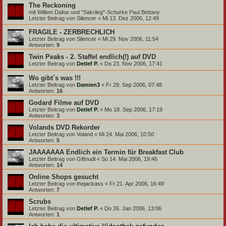
The Reckoning
mit Willem Dafoe und "Sakrileg"-Schurke Paul Bettany
Letzter Beitrag von
Silencer
«
Mi 13. Dez 2006, 12:49
FRAGILE - ZERBRECHLICH
Letzter Beitrag von
Silencer
«
Mi 29. Nov 2006, 11:54
Antworten:
9
Twin Peaks - 2. Staffel endlich(!) auf DVD
Letzter Beitrag von
Detlef P.
«
Do 23. Nov 2006, 17:41
Wo gibt´s was !!!
Letzter Beitrag von
Damien3
«
Fr 29. Sep 2006, 07:48
Antworten:
16
Godard Filme auf DVD
Letzter Beitrag von
Detlef P.
«
Mo 18. Sep 2006, 17:19
Antworten:
3
Volands DVD Rekorder
Letzter Beitrag von
Voland
«
Mi 24. Mai 2006, 10:50
Antworten:
5
JAAAAAAA Endlich ein Termin für Breakfast Club
Letzter Beitrag von
Giftnudl
«
So 14. Mai 2006, 19:46
Antworten:
14
Online Shops gesucht
Letzter Beitrag von
thejackass
«
Fr 21. Apr 2006, 16:49
Antworten:
7
Scrubs
Letzter Beitrag von
Detlef P.
«
Do 26. Jan 2006, 13:06
Antworten:
1