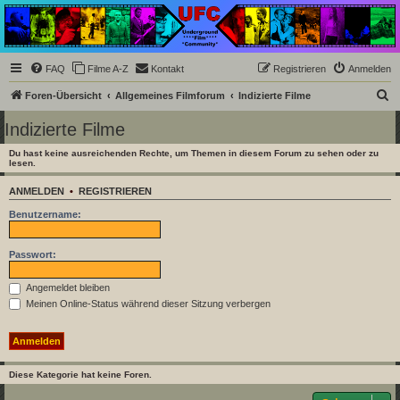
Underground Film
Community
Die Underground Film Community ist ein deutschsprachiges Filmforum und ein Paradies
FAQ
Filme A-Z
Kontakt
Registrieren
Anmelden
für Cineasten und Filmsüchtige jenseits des Mainstreams.
S
Foren-Übersicht
Allgemeines Filmforum
Indizierte Filme
u
Indizierte Filme
c
Du hast keine ausreichenden Rechte, um Themen in diesem Forum zu sehen oder zu
h
lesen.
e
ANMELDEN
•
REGISTRIEREN
Benutzername:
Passwort:
Angemeldet bleiben
Meinen Online-Status während dieser Sitzung verbergen
Diese Kategorie hat keine Foren.