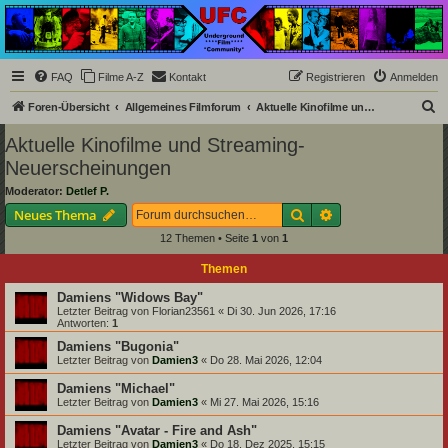
Underground Film
Community
Die Underground Film Community ist ein deutschsprachiges Filmforum und ein Paradies
FAQ
Filme A-Z
Kontakt
Registrieren
Anmelden
für Cineasten und Filmsüchtige jenseits des Mainstreams.
S
Foren-Übersicht
Allgemeines Filmforum
Aktuelle Kinofilme und Streaming-Neuerscheinungen
u
Aktuelle Kinofilme und Streaming-
c
Neuerscheinungen
h
Moderator:
Detlef P.
e
Suche
Erweiterte Suche
Neues Thema
12 Themen • Seite
1
von
1
Themen
Damiens "Widows Bay"
Letzter Beitrag von
Florian23561
«
Di 30. Jun 2026, 17:16
Antworten:
1
Damiens "Bugonia"
Letzter Beitrag von
Damien3
«
Do 28. Mai 2026, 12:04
Damiens "Michael"
Letzter Beitrag von
Damien3
«
Mi 27. Mai 2026, 15:16
Damiens "Avatar - Fire and Ash"
Letzter Beitrag von
Damien3
«
Do 18. Dez 2025, 15:15