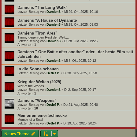
Damiens "The Long Walk"
Letzter Beitrag von
Damien3
«
Mi 29. Okt 2025, 10:16
Damiens "A House of Dynamite
Letzter Beitrag von
Damien3
«
Mi 29. Okt 2025, 09:03
Damiens "Tron Ares"
Timmy gegen den Rest der Welt....
Letzter Beitrag von
Damien3
«
Di 28. Okt 2025, 19:25
Antworten:
1
Damiens " One Battle after another" oder...der beste Film seit
Jahrzehnten
Letzter Beitrag von
Damien3
«
Mi 8. Okt 2025, 10:12
In die Sonne schauen
Letzter Beitrag von
Detlef P.
«
Di 30. Sep 2025, 13:50
Krieg der Welten (2025)
War of the Worlds
Letzter Beitrag von
Damien3
«
Di 2. Sep 2025, 09:17
Antworten:
1
Damiens "Weapons"
Letzter Beitrag von
Detlef P.
«
Do 21. Aug 2025, 20:40
Antworten:
10
Memoiren einer Schnecke
Memoir of a Snail
Letzter Beitrag von
Detlef P.
«
Di 19. Aug 2025, 20:24
Neues Thema