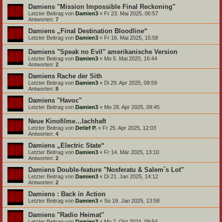
Damiens "Mission Impossible Final Reckoning"
Letzter Beitrag von
Damien3
«
Fr 23. Mai 2025, 00:57
Antworten:
7
Damiens „Final Destination Bloodline“
Letzter Beitrag von
Damien3
«
Fr 16. Mai 2025, 15:58
Damiens "Speak no Evil" amerikanische Version
Letzter Beitrag von
Damien3
«
Mo 5. Mai 2025, 16:44
Antworten:
2
Damiens Rache der Sith
Letzter Beitrag von
Damien3
«
Di 29. Apr 2025, 09:59
Antworten:
8
Damiens "Havoc"
Letzter Beitrag von
Damien3
«
Mo 28. Apr 2025, 09:45
Neue Kinofilme…lachhaft
Letzter Beitrag von
Detlef P.
«
Fr 25. Apr 2025, 12:03
Antworten:
4
Damiens „Electric State“
Letzter Beitrag von
Damien3
«
Fr 14. Mär 2025, 13:10
Antworten:
2
Damiens Double-feature "Nosferatu & Salem´s Lot"
Letzter Beitrag von
Damien3
«
Di 21. Jan 2025, 14:12
Antworten:
2
Damiens : Back in Action
Letzter Beitrag von
Damien3
«
So 19. Jan 2025, 13:58
Damiens "Radio Heimat"
Letzter Beitrag von
Damien3
«
Mo 7. Okt 2024, 09:54