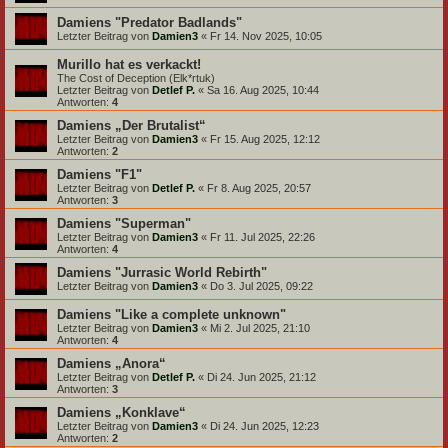
Damiens "Predator Badlands"
Letzter Beitrag von
Damien3
«
Fr 14. Nov 2025, 10:05
Murillo hat es verkackt!
The Cost of Deception (Elk*rtuk)
Letzter Beitrag von
Detlef P.
«
Sa 16. Aug 2025, 10:44
Antworten:
4
Damiens „Der Brutalist“
Letzter Beitrag von
Damien3
«
Fr 15. Aug 2025, 12:12
Antworten:
2
Damiens "F1"
Letzter Beitrag von
Detlef P.
«
Fr 8. Aug 2025, 20:57
Antworten:
3
Damiens "Superman"
Letzter Beitrag von
Damien3
«
Fr 11. Jul 2025, 22:26
Antworten:
4
Damiens "Jurrasic World Rebirth"
Letzter Beitrag von
Damien3
«
Do 3. Jul 2025, 09:22
Damiens "Like a complete unknown"
Letzter Beitrag von
Damien3
«
Mi 2. Jul 2025, 21:10
Antworten:
4
Damiens „Anora“
Letzter Beitrag von
Detlef P.
«
Di 24. Jun 2025, 21:12
Antworten:
3
Damiens „Konklave“
Letzter Beitrag von
Damien3
«
Di 24. Jun 2025, 12:23
Antworten:
2