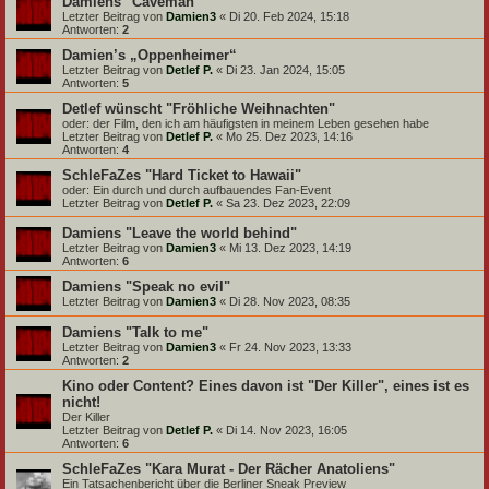
Damiens "Caveman"
Letzter Beitrag von
Damien3
«
Di 20. Feb 2024, 15:18
Antworten:
2
Damien’s „Oppenheimer“
Letzter Beitrag von
Detlef P.
«
Di 23. Jan 2024, 15:05
Antworten:
5
Detlef wünscht "Fröhliche Weihnachten"
oder: der Film, den ich am häufigsten in meinem Leben gesehen habe
Letzter Beitrag von
Detlef P.
«
Mo 25. Dez 2023, 14:16
Antworten:
4
SchleFaZes "Hard Ticket to Hawaii"
oder: Ein durch und durch aufbauendes Fan-Event
Letzter Beitrag von
Detlef P.
«
Sa 23. Dez 2023, 22:09
Damiens "Leave the world behind"
Letzter Beitrag von
Damien3
«
Mi 13. Dez 2023, 14:19
Antworten:
6
Damiens "Speak no evil"
Letzter Beitrag von
Damien3
«
Di 28. Nov 2023, 08:35
Damiens "Talk to me"
Letzter Beitrag von
Damien3
«
Fr 24. Nov 2023, 13:33
Antworten:
2
Kino oder Content? Eines davon ist "Der Killer", eines ist es
nicht!
Der Killer
Letzter Beitrag von
Detlef P.
«
Di 14. Nov 2023, 16:05
Antworten:
6
SchleFaZes "Kara Murat - Der Rächer Anatoliens"
Ein Tatsachenbericht über die Berliner Sneak Preview