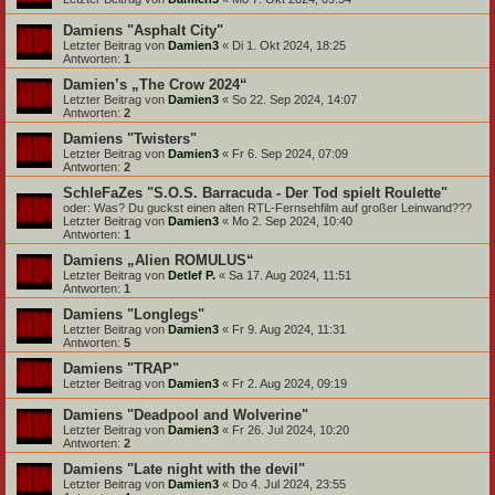
Damiens "Asphalt City"
Letzter Beitrag von
Damien3
«
Di 1. Okt 2024, 18:25
Antworten:
1
Damien’s „The Crow 2024“
Letzter Beitrag von
Damien3
«
So 22. Sep 2024, 14:07
Antworten:
2
Damiens "Twisters"
Letzter Beitrag von
Damien3
«
Fr 6. Sep 2024, 07:09
Antworten:
2
SchleFaZes "S.O.S. Barracuda - Der Tod spielt Roulette"
oder: Was? Du guckst einen alten RTL-Fernsehfilm auf großer Leinwand???
Letzter Beitrag von
Damien3
«
Mo 2. Sep 2024, 10:40
Antworten:
1
Damiens „Alien ROMULUS“
Letzter Beitrag von
Detlef P.
«
Sa 17. Aug 2024, 11:51
Antworten:
1
Damiens "Longlegs"
Letzter Beitrag von
Damien3
«
Fr 9. Aug 2024, 11:31
Antworten:
5
Damiens "TRAP"
Letzter Beitrag von
Damien3
«
Fr 2. Aug 2024, 09:19
Damiens "Deadpool and Wolverine"
Letzter Beitrag von
Damien3
«
Fr 26. Jul 2024, 10:20
Antworten:
2
Damiens "Late night with the devil"
Letzter Beitrag von
Damien3
«
Do 4. Jul 2024, 23:55