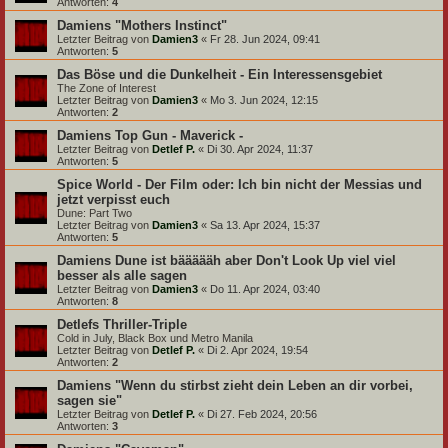
Antworten:
4
Damiens "Mothers Instinct"
Letzter Beitrag von
Damien3
«
Fr 28. Jun 2024, 09:41
Antworten:
5
Das Böse und die Dunkelheit - Ein Interessensgebiet
The Zone of Interest
Letzter Beitrag von
Damien3
«
Mo 3. Jun 2024, 12:15
Antworten:
2
Damiens Top Gun - Maverick -
Letzter Beitrag von
Detlef P.
«
Di 30. Apr 2024, 11:37
Antworten:
5
Spice World - Der Film oder: Ich bin nicht der Messias und
jetzt verpisst euch
Dune: Part Two
Letzter Beitrag von
Damien3
«
Sa 13. Apr 2024, 15:37
Antworten:
5
Damiens Dune ist bäääääh aber Don't Look Up viel viel
besser als alle sagen
Letzter Beitrag von
Damien3
«
Do 11. Apr 2024, 03:40
Antworten:
8
Detlefs Thriller-Triple
Cold in July, Black Box und Metro Manila
Letzter Beitrag von
Detlef P.
«
Di 2. Apr 2024, 19:54
Antworten:
2
Damiens "Wenn du stirbst zieht dein Leben an dir vorbei,
sagen sie"
Letzter Beitrag von
Detlef P.
«
Di 27. Feb 2024, 20:56
Antworten:
3