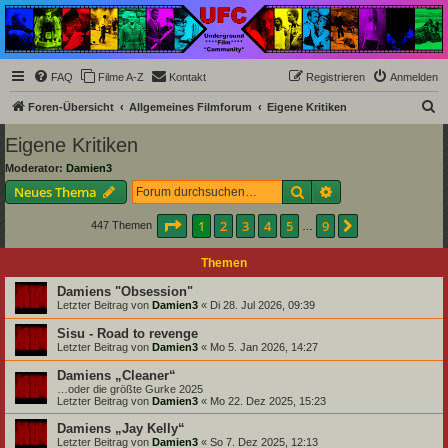
Underground Film
Community
Die Underground Film Community ist ein deutschsprachiges Filmforum und ein Paradies
FAQ
Filme A-Z
Kontakt
Registrieren
Anmelden
für Cineasten und Filmsüchtige jenseits des Mainstreams.
S
Foren-Übersicht
Allgemeines Filmforum
Eigene Kritiken
u
Eigene Kritiken
c
Moderator:
Damien3
h
Suche
Erweiterte Suche
Neues Thema
e
Seite
1
von
9
1
2
3
4
5
9
Nächste
447 Themen
…
Themen
Damiens "Obsession"
Letzter Beitrag von
Damien3
«
Di 28. Jul 2026, 09:39
Sisu - Road to revenge
Letzter Beitrag von
Damien3
«
Mo 5. Jan 2026, 14:27
Damiens „Cleaner“
…oder die größte Gurke 2025
Letzter Beitrag von
Damien3
«
Mo 22. Dez 2025, 15:23
Damiens „Jay Kelly“
Letzter Beitrag von
Damien3
«
So 7. Dez 2025, 12:13