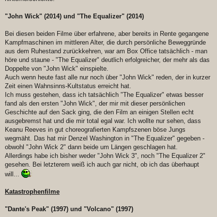
"John Wick" (2014) und "The Equalizer" (2014)
Bei diesen beiden Filme über erfahrene, aber bereits in Rente gegangene
Kampfmaschinen im mittleren Alter, die durch persönliche Beweggründe
aus dem Ruhestand zurückkehren, war am Box Office tatsächlich - man
höre und staune - "The Equalizer" deutlich erfolgreicher, der mehr als das
Doppelte von "John Wick" einspielte.
Auch wenn heute fast alle nur noch über "John Wick" reden, der in kurzer
Zeit einen Wahnsinns-Kultstatus erreicht hat.
Ich muss gestehen, dass ich tatsächlich "The Equalizer" etwas besser
fand als den ersten "John Wick", der mir mit dieser persönlichen
Geschichte auf den Sack ging, die den Film an einigen Stellen echt
ausgebremst hat und die mir total egal war. Ich wollte nur sehen, dass
Keanu Reeves in gut choreografierten Kampfszenen böse Jungs
wegmäht. Das hat mir Denzel Washington in "The Equalizer" gegeben -
obwohl "John Wick 2" dann beide um Längen geschlagen hat.
Allerdings habe ich bisher weder "John Wick 3", noch "The Equalizer 2"
gesehen. Bei letzterem weiß ich auch gar nicht, ob ich das überhaupt
will...
Katastrophenfilme
"Dante's Peak" (1997) und "Volcano" (1997)