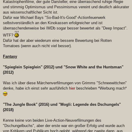
Katastrophenfilme, der gute Darsteller, eine überraschend ruhige Regie
und stimmig Optimismus und Pessimismus vereint und deutlich akkurater
aus wissenschaftlicher Sicht ist.
Dafür war Michael Bays "So-Bad-It's-Good"-Actionfeuerwerk
selbstverständlich an den Kinokassen erfolgreicher und ist
überraschenderweise bei IMDb sogar besser bewertet als "Deep Impact".
WTF?
Dafür hat der aber wiederum eine bessere Bewertung bei Rotten
Tomatoes (wenn auch nicht viel besser).
Fantasy
"Spieglein Spieglein" (2012) und "Snow White and the Huntsman"
(2012)
Was ich über diese Märchenverfilmungen von Grimms "Schneewittchen"
denke, habe ich einst sehr ausführlich
hier
beschrieben *Werbung mach*
"The Jungle Book" (2016) und "Mogli: Legende des Dschungels"
(2018)
Kenne keine von beiden Live-Action-Neuverfilmungen des
"Dschungelbuchs", aber der erste war ein großer Erfolg und wurde auch
von Kritikern und Publikum hoch gelobt, während der zweite dann, aus