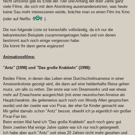
Nicht umsonst gab es Ende der 70er und Anfang der 80er Jahre ganz
viele Filme, die sich mit dem Atomkrieg auseinandersetzten, was heute
keine Sau mehr interessieren würde, brächte man so einen Film ins Kino
(oder auf Netflix
).
Die nun folgende Liste ist keinesfalls vollständig, da ich nur die
bekanntesten Beispiele zusammengetragen habe und von denen
bestimmt auch noch einige vergessen habe.
Die könnt Ihr dann gerne ergänzen!
Animationsfilme:
"Antz" (1998) und "Das große Krabbeln" (1998):
Beides Filme, in denen das Leben einer Durchschnittsameise in einer
Ameisenkolonie gezeigt wird, die dann auf eine heldenhafte Reise gehen
muss, um alle zu retten. Der erste war von Dreamworks und war etwas
mehr auf Erwachsene ausgerichtet (mit einer neurotischen Ameise als
Hauptcharakter, die geilerweise auch noch von Woody Allen gesprochen
wurde) und der zweite war von Pixar, der eher für Kinder gemacht war.
Mir gefiel damals schon "Antz" besser, obwohl ich ja eigentlich ein großer
Pixar-Fan bin.
Beim ersten Mal fand ich "Das große Krabbeln" auch noch ganz gut.
Beim zweiten Mal einige Jahre später war ich nur noch gelangweilt.
Ich habe aber auch "Antz" seit etwa 20 Jahren nicht mehr gesehen und