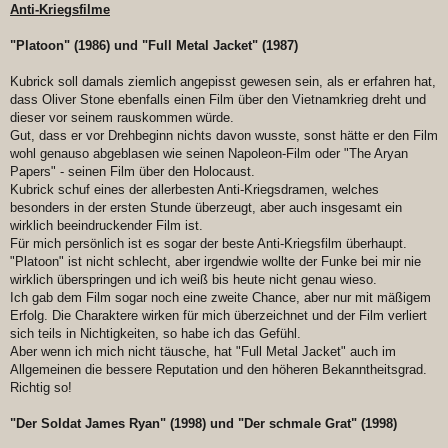
Anti-Kriegsfilme
"Platoon" (1986) und "Full Metal Jacket" (1987)
Kubrick soll damals ziemlich angepisst gewesen sein, als er erfahren hat,
dass Oliver Stone ebenfalls einen Film über den Vietnamkrieg dreht und
dieser vor seinem rauskommen würde.
Gut, dass er vor Drehbeginn nichts davon wusste, sonst hätte er den Film
wohl genauso abgeblasen wie seinen Napoleon-Film oder "The Aryan
Papers" - seinen Film über den Holocaust.
Kubrick schuf eines der allerbesten Anti-Kriegsdramen, welches
besonders in der ersten Stunde überzeugt, aber auch insgesamt ein
wirklich beeindruckender Film ist.
Für mich persönlich ist es sogar der beste Anti-Kriegsfilm überhaupt.
"Platoon" ist nicht schlecht, aber irgendwie wollte der Funke bei mir nie
wirklich überspringen und ich weiß bis heute nicht genau wieso.
Ich gab dem Film sogar noch eine zweite Chance, aber nur mit mäßigem
Erfolg. Die Charaktere wirken für mich überzeichnet und der Film verliert
sich teils in Nichtigkeiten, so habe ich das Gefühl.
Aber wenn ich mich nicht täusche, hat "Full Metal Jacket" auch im
Allgemeinen die bessere Reputation und den höheren Bekanntheitsgrad.
Richtig so!
"Der Soldat James Ryan" (1998) und "Der schmale Grat" (1998)