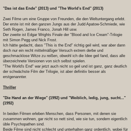
"Das ist das Ende" (2013) und "The World's End" (2013)
Zwei Filme um eine Gruppe von Freunden, die den Weltuntergang erlebt.
Der erste ist mit den ganzen Jungs aus der Judd Apatow-Schmiede, wie
Seth Rogen, James Franco, Jonah Hill usw.
Der zweite ist Edgar Wrights Finale der "Blood and Ice Cream"-Trilogie
mit Simon Pegg und Nick Frost.
Ich hätte gedacht, dass "This is the End" richtig geil wird, war aber dann
doch nur ein recht mittelmäßiger Versuch extrem derbe und
geschmacklose Witze zu reißen, obwohl ich die Idee geil fand, dass alle
überzeichnete Versionen von sich selbst spielen.
"The World's End" war jetzt auch nicht so geil und ist ganz, ganz deutlich
der schwächste Film der Trilogie, ist aber definitiv besser als
erstgenannter.
Thriller
"Die Hand an der Wiege" (1992) und "Weiblich, ledig, jung, sucht..."
(1992)
In beiden Filmen erleben Menschen, dass Personen, mit denen sie
zusammen wohnen, gar nicht so nett sind, wie sie tun, sondern eigentlich
üble Psychopathen sind.
Beide Filme sind nicht schlecht und unterhalten ganz ordentlich, wobei für