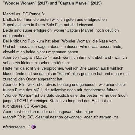
"Wonder Woman" (2017) und "Captain Marvel" (2019)
Marvel vs. DC Runde 3:
Endlich kommen die ersten wirklich guten und erfolgreichen
Superheldinnen in ihrem Solo-Film auf die Leinwand.
Beide sind super erfolgreich, wobei "Captain Marvel" noch deutlich
erfolgreicher ist.
Bei Kritik und Publikum hat aber "Wonder Woman" die Nase vorn.
Und ich muss auch sagen, dass ich diesen Film etwas besser finde,
obwohl mich beide nicht umgehauen haben.
Aber von "Captain Marvel" - auch wenn ich ihn nicht übel fand - war ich
schon ein kleines bisschen enttäuscht.
Hatte mir da echt viel versprochen, weil ich Brie Larson auch wirklich
klasse finde und sie damals in "Raum" alles gegeben hat und (sogar mal
zurecht) den Oscar abgesahnt hat.
Aber der Film wirkt eher etwas behäbig und generisch, wie einer dieser
frühen Filme des MCU, die teilweise noch mit Handbremse fuhren.
"Wonder Woman" ist bis dato deutlich einer der besten Filme des (noch
jungen) DCEU. An einigen Stellen zu lang und das Ende ist ein
furchtbares CGI-Gewitter.
Aber er ist deutlich runder und insgesamt stimmiger.
Marvel: "O.k. DC, diesmal hast du gewonnen, aber wir werden uns
wiedersehen..."