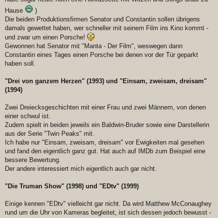
Hause
)
Die beiden Produktionsfirmen Senator und Constantin sollen übrigens
damals gewettet haben, wer schneller mit seinem Film ins Kino kommt -
und zwar um einen Porsche!
Gewonnen hat Senator mit "Manta - Der Film", weswegen dann
Constantin eines Tages einen Porsche bei denen vor der Tür geparkt
haben soll.
"Drei von ganzem Herzen" (1993) und "Einsam, zweisam, dreisam"
(1994)
Zwei Dreiecksgeschichten mit einer Frau und zwei Männern, von denen
einer schwul ist.
Zudem spielt in beiden jeweils ein Baldwin-Bruder sowie eine Darstellerin
aus der Serie "Twin Peaks" mit.
Ich habe nur "Einsam, zweisam, dreisam" vor Ewigkeiten mal gesehen
und fand den eigentlich ganz gut. Hat auch auf IMDb zum Beispiel eine
bessere Bewertung.
Der andere interessiert mich eigentlich auch gar nicht.
"Die Truman Show" (1998) und "EDtv" (1999)
Einige kennen "EDtv" vielleicht gar nicht. Da wird Matthew McConaughey
rund um die Uhr von Kameras begleitet, ist sich dessen jedoch bewusst -