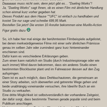
Daaaaaas muss nicht sein, denn jetzt gibt es... "Dueling Works"!
Ja, "Dueling Works" sagt Ihnen, ob es einen Film mit ähnlicher Handlung
schon einmal kurz vorher gegeben hat.
Dieses Produkt aus dem Hause ""UFC" ist einfach zu handhaben und
kostet Sie nur sage und schreibe 699,95 Mark.
Bestellen Sie jetzt! Die ersten 10 Anrufer bekommen eine Murillo-Action
Figur gratis dazu
So, ich habe hier mal einige der berühmtesten Filmbeispiele aufgelistet,
bei denen merkwürdigerweise Filme mit einer sehr ähnlichen Prämisse
genau im selben Jahr oder zumindest ganz kurz hintereinander
erschienen sind.
Dafür kann es verschiedene Erklärungen geben.
Zum einen kann natürlich ein Studio (durch Industriespionage oder wie
auch immer) Wind davon bekommen, dass ein anderes Studio einen
bestimmten Blockbuster plant und im Fahrwasser dessen auf den Zug
aufspringen.
Dann ist es auch möglich, dass Drehbuchautoren, die gemeinsam an
einer Story arbeiten, sich überwerfen und getrennte Wege gehen und
beide unabhängig voneinander versuchen, ihre Idee/ihr Buch an ein
Studio zu verkaufen.
Eine dritte Möglichkeit ist selbstverständlich der vorhandene Zeitgeist,
der dafür sorgt, dass bestimmte Themen gerade populär sind und beim
Publikum anschlagen.