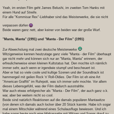
Yeah, im ersten Film geht James Belushi, im zweiten Tom Hanks mit
einem Hund auf Streife.
Für alle "Kommisar Rex"-Liebhaber sind das Meisterwerke, die sie nicht
verpassen dürfen
Beide waren ganz nett, aber keiner von beiden war der große Wurf.
"Manta, Manta" (1991) und "Manta - Der Film" (1991)
Zur Abwechslung mal zwei deutsche Meisterwerke
Witzigerweise kennen heutzutage ganz viele "Manta - der Film" überhaupt
gar nicht mehr und können sich nur an "Manta, Manta" erinnern, der
erfreulicherweise einen kleinen Kultstatus hat. Den mochte ich nämlich
immer sehr, auch wenn er irgendwie stumpf und bescheuert ist.
Aber er hat so viele coole und kultige Szenen und der Soundtrack ist
hammergeil mit geilen Rock 'n' Roll-Oldies. Der Film ist eh eine Art
"American Graffiti" im Ruhrpott, was ich immer sehr mochte. Vor allem
dieses Lebensgefühl, was der Film dadurch ausstrahlte.
War auch etwas erfolgreicher als "Manta - Der Film", der auch ganz o.k.
war, aber bei weitem nicht so cool.
Beide sind natürlich Reaktionen auf die damals populären Mantawitze
(von denen ich damals auch locker über 20 Stück kannte. Habe ich sogar
mal einem Mitschüler während eines Schulausflugs bewiesen. Und ich
habe sogar heute noch eine Hörkassette mit Witzen und Songs drauf zu