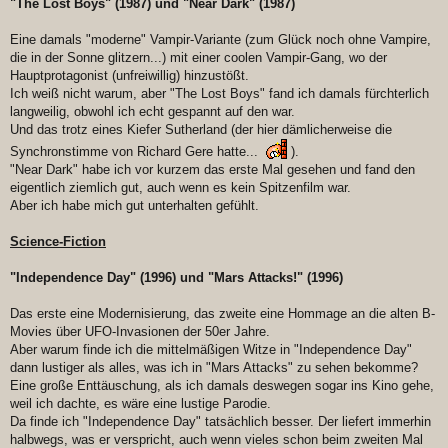
"The Lost Boys" (1987) und "Near Dark" (1987)
Eine damals "moderne" Vampir-Variante (zum Glück noch ohne Vampire,
die in der Sonne glitzern...) mit einer coolen Vampir-Gang, wo der
Hauptprotagonist (unfreiwillig) hinzustößt.
Ich weiß nicht warum, aber "The Lost Boys" fand ich damals fürchterlich
langweilig, obwohl ich echt gespannt auf den war.
Und das trotz eines Kiefer Sutherland (der hier dämlicherweise die
Synchronstimme von Richard Gere hatte...
).
"Near Dark" habe ich vor kurzem das erste Mal gesehen und fand den
eigentlich ziemlich gut, auch wenn es kein Spitzenfilm war.
Aber ich habe mich gut unterhalten gefühlt.
Science-Fiction
"Independence Day" (1996) und "Mars Attacks!" (1996)
Das erste eine Modernisierung, das zweite eine Hommage an die alten B-
Movies über UFO-Invasionen der 50er Jahre.
Aber warum finde ich die mittelmäßigen Witze in "Independence Day"
dann lustiger als alles, was ich in "Mars Attacks" zu sehen bekomme?
Eine große Enttäuschung, als ich damals deswegen sogar ins Kino gehe,
weil ich dachte, es wäre eine lustige Parodie.
Da finde ich "Independence Day" tatsächlich besser. Der liefert immerhin
halbwegs, was er verspricht, auch wenn vieles schon beim zweiten Mal