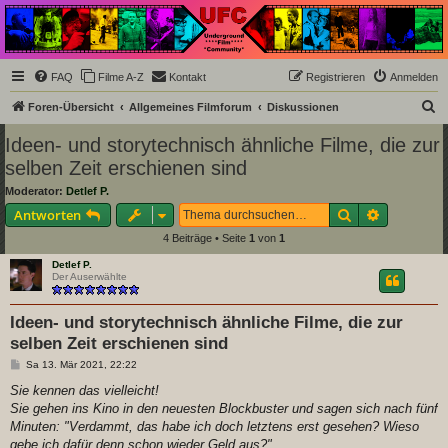
Underground Film
Community
Die Underground Film Community ist ein deutschsprachiges Filmforum und ein Paradies
FAQ
Filme A-Z
Kontakt
Registrieren
Anmelden
für Cineasten und Filmsüchtige jenseits des Mainstreams.
S
Foren-Übersicht
Allgemeines Filmforum
Diskussionen
u
Ideen- und storytechnisch ähnliche Filme, die zur
c
selben Zeit erschienen sind
h
Moderator:
Detlef P.
e
Suche
Erweiterte
Antworten
4 Beiträge • Seite
1
von
1
Detlef P.
Der Auserwählte
Ideen- und storytechnisch ähnliche Filme, die zur
selben Zeit erschienen sind
B
Sa 13. Mär 2021, 22:22
e
i
Sie kennen das vielleicht!
t
Sie gehen ins Kino in den neuesten Blockbuster und sagen sich nach fünf
r
a
Minuten: "Verdammt, das habe ich doch letztens erst gesehen? Wieso
g
gebe ich dafür denn schon wieder Geld aus?"