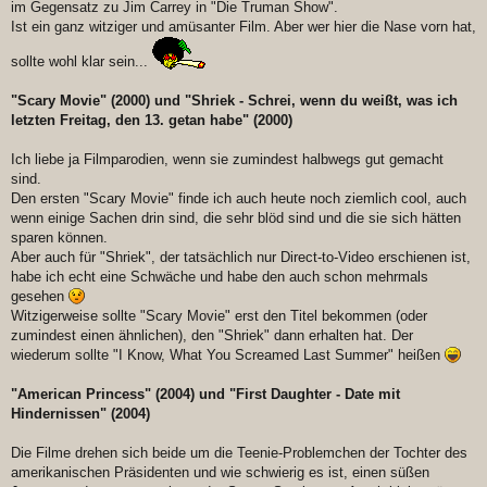
im Gegensatz zu Jim Carrey in "Die Truman Show".
Ist ein ganz witziger und amüsanter Film. Aber wer hier die Nase vorn hat,
sollte wohl klar sein...
"Scary Movie" (2000) und "Shriek - Schrei, wenn du weißt, was ich
letzten Freitag, den 13. getan habe" (2000)
Ich liebe ja Filmparodien, wenn sie zumindest halbwegs gut gemacht
sind.
Den ersten "Scary Movie" finde ich auch heute noch ziemlich cool, auch
wenn einige Sachen drin sind, die sehr blöd sind und die sie sich hätten
sparen können.
Aber auch für "Shriek", der tatsächlich nur Direct-to-Video erschienen ist,
habe ich echt eine Schwäche und habe den auch schon mehrmals
gesehen
Witzigerweise sollte "Scary Movie" erst den Titel bekommen (oder
zumindest einen ähnlichen), den "Shriek" dann erhalten hat. Der
wiederum sollte "I Know, What You Screamed Last Summer" heißen
"American Princess" (2004) und "First Daughter - Date mit
Hindernissen" (2004)
Die Filme drehen sich beide um die Teenie-Problemchen der Tochter des
amerikanischen Präsidenten und wie schwierig es ist, einen süßen