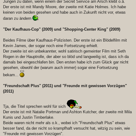
Jungen zu daten, wenn einem der Secret Service am Arsch klebt o.ä.
Der erste ist mit Mandy Moore, der zweite mit Katie Holmes. Ich habe
keinen von beiden gesehen und habe auch in Zukunft nicht vor, etwas
daran zu ändern
"Der Kaufhaus-Cop" (2009) und "Shopping-Center King" (2009)
Beides Filme über Kaufhaus-Polizisten. Der erste ist ein Blödelfilm mit
Kevin James, der sogar noch eine Fortsetzung erhielt.
Der zweite ist ein unbekannter, wohl satirisch gemeinter Film mit Seth
Rogen in der Hauptrolle, der aber so blöd und langweilig ist, dass ich da
damals bei eingeschlafen bin. Den ersten habe ich zum Glück gar nicht
gesehen, obwohl der (warum auch immer) sogar eine Fortsetzung
bekam...
"Freundschaft Plus" (2011) und "Freunde mit gewissen Vorzügen"
(2011)
Tja, die Titel sprechen wohl für sich
Der erste ist mit Natalie Portman und Ashton Kutcher, der zweite mit Mila
Kunis und Justin Timberlake.
Beide waren nicht mehr als o.k., wobei ich "Freundschaft Plus" etwas
besser fand, da der nicht so krampfhaft versucht hat, witzig zu sein, wie
"Freunde mit gewissen Vorzügen".