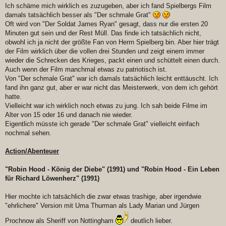
Ich schäme mich wirklich es zuzugeben, aber ich fand Spielbergs Film
damals tatsächlich besser als "Der schmale Grat"
Oft wird von "Der Soldat James Ryan" gesagt, dass nur die ersten 20
Minuten gut sein und der Rest Müll. Das finde ich tatsächlich nicht,
obwohl ich ja nicht der größte Fan von Herrn Spielberg bin. Aber hier trägt
der Film wirklich über die vollen drei Stunden und zeigt einem immer
wieder die Schrecken des Krieges, packt einen und schüttelt einen durch.
Auch wenn der Film manchmal etwas zu patriotisch ist.
Von "Der schmale Grat" war ich damals tatsächlich leicht enttäuscht. Ich
fand ihn ganz gut, aber er war nicht das Meisterwerk, von dem ich gehört
hatte.
Vielleicht war ich wirklich noch etwas zu jung. Ich sah beide Filme im
Alter von 15 oder 16 und danach nie wieder.
Eigentlich müsste ich gerade "Der schmale Grat" vielleicht einfach
nochmal sehen.
Action/Abenteuer
"Robin Hood - König der Diebe" (1991) und "Robin Hood - Ein Leben
für Richard Löwenherz" (1991)
Hier mochte ich tatsächlich die zwar etwas trashige, aber irgendwie
"ehrlichere" Version mit Uma Thurman als Lady Marian und Jürgen
Prochnow als Sheriff von Nottingham
deutlich lieber.