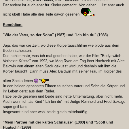
Der andere ist auch eher für Kinder gemacht. Von daher... . Ist aber auch
nicht übel! Habe alle drei Teile davon gesehen
Komödien:
"Wie der Vater, so der Sohn" (1987) und "Ich bin du" (1988)
Jaja, das war die Zeit, wo diese Körpertauschfilme wie blöde aus dem
Boden schossen.
Das schlimmste, was ich mal gesehen habe, war der Film "Bodyswitch -
Verhexte Küsse" von 1992, wo Meg Ryan am Tag ihrer Hochzeit mit Alec
Baldwin von einem alten Sack geküsst wird und deshalb mit ihm die
Körper tauscht. Dann muss Alec Baldwin mit seiner Frau im Körper des
alten Sacks leben
In den beiden genannten Filmen tauschen Vater und Sohn die Körper und
ihr Leben gerät aus dem Ruder.
Habe beide gesehen und beide sind nette Unterhaltung, aber nicht mehr.
Auch wenn ich als Kind "Ich bin du" mit Judge Reinhold und Fred Savage
super geil fand.
Insgesamt sind aber wohl beide gleich mittelmäßig.
"Mein Partner mit der kalten Schnauze" (1989) und "Scott und
Huutsch" (1989)