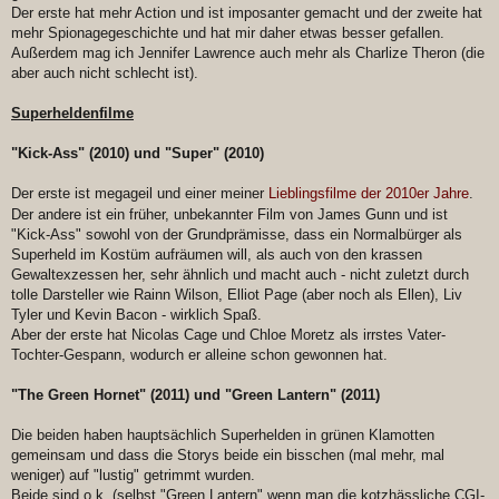
Der erste hat mehr Action und ist imposanter gemacht und der zweite hat
mehr Spionagegeschichte und hat mir daher etwas besser gefallen.
Außerdem mag ich Jennifer Lawrence auch mehr als Charlize Theron (die
aber auch nicht schlecht ist).
Superheldenfilme
"Kick-Ass" (2010) und "Super" (2010)
Der erste ist megageil und einer meiner
Lieblingsfilme der 2010er Jahre
.
Der andere ist ein früher, unbekannter Film von James Gunn und ist
"Kick-Ass" sowohl von der Grundprämisse, dass ein Normalbürger als
Superheld im Kostüm aufräumen will, als auch von den krassen
Gewaltexzessen her, sehr ähnlich und macht auch - nicht zuletzt durch
tolle Darsteller wie Rainn Wilson, Elliot Page (aber noch als Ellen), Liv
Tyler und Kevin Bacon - wirklich Spaß.
Aber der erste hat Nicolas Cage und Chloe Moretz als irrstes Vater-
Tochter-Gespann, wodurch er alleine schon gewonnen hat.
"The Green Hornet" (2011) und "Green Lantern" (2011)
Die beiden haben hauptsächlich Superhelden in grünen Klamotten
gemeinsam und dass die Storys beide ein bisschen (mal mehr, mal
weniger) auf "lustig" getrimmt wurden.
Beide sind o.k. (selbst "Green Lantern" wenn man die kotzhässliche CGI-