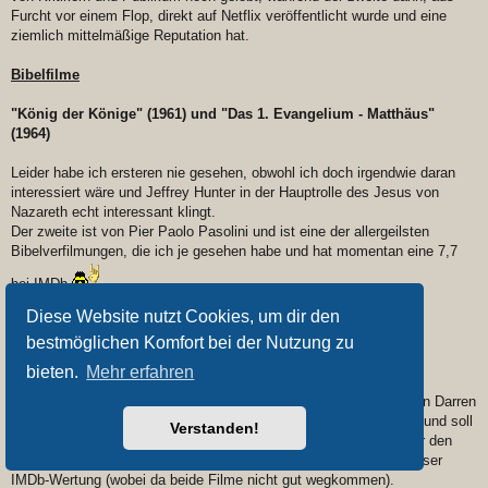
Furcht vor einem Flop, direkt auf Netflix veröffentlicht wurde und eine
ziemlich mittelmäßige Reputation hat.
Bibelfilme
"König der Könige" (1961) und "Das 1. Evangelium - Matthäus"
(1964)
Leider habe ich ersteren nie gesehen, obwohl ich doch irgendwie daran
interessiert wäre und Jeffrey Hunter in der Hauptrolle des Jesus von
Nazareth echt interessant klingt.
Der zweite ist von Pier Paolo Pasolini und ist eine der allergeilsten
Bibelverfilmungen, die ich je gesehen habe und hat momentan eine 7,7
bei IMDb
Extrem atmosphärisch, geile Darsteller und Jesus wird als sehr
Diese Website nutzt Cookies, um dir den
marxistisch dargestellt
bestmöglichen Komfort bei der Nutzung zu
"Noah" (2014) und "Exodus: Götter und Könige" (2014)
bieten.
Mehr erfahren
Kenne keine der zwei Bibelverfilmungen, allerdings hat "Noah" von Darren
Aronofsky eine deutlich bessere Bewertung bei Rotten Tomatoes und soll
Verstanden!
auch erfolgreicher gewesen sein, als Ridley Scotts "Exodus" über den
Auszug Moses aus Ägypten. Dafür hat der aber eine minimal besser
IMDb-Wertung (wobei da beide Filme nicht gut wegkommen).