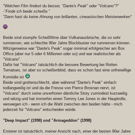
"Welchen Film findest du besser, "Dante's Peak" oder "Volcano"?"
-"Finde ich beide scheiße."
"Dann hast du keine Ahnung von brillanten, cineastischen Meisterwerken"
Beide sind stumpfe Scheißfilme über Vulkanausbrüche, die so sehr
rumnerven, wie schlechte 90er Jahre Blockbuster nur rumnerven können.
Witzigerweise war "Dante's Peak" sogar minimal erfolgreicher am Box
Office (aber nur 5 oder 6 Millionen oder so) und war realistischer als
"Volcano".
Dafür hat "Volcano" tatsächlich die bessere Bewertung bei Rotten
Tomatoes, ist aber so scheißenblöd, dass es schon fast eine unfreiwillige
Komödie ist
Beide sind grottenschlecht, aber während "Dante's Peak" einfach
todlangweilig ist und da die Fresse von Pierce Brosnan nervt, ist
"Volcano" durch seine unverfroren dämliche Story zumindest kurzweilig
und witzig und hat immerhin einen Tommy Lee Jones in der Hauptrolle,
weswegen ich - wenn ich die Wahl zwischen den beiden hätte - mich
jederzeit für "Volcano" entscheiden würde.
"Deep Impact" (1998) und "Armageddon" (1998)
Ersterer ist tatsächlich, meiner Ansicht nach, einer der besten 90er Jahre