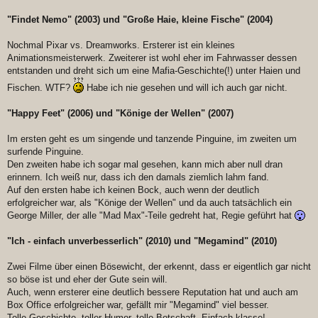
"Findet Nemo" (2003) und "Große Haie, kleine Fische" (2004)
Nochmal Pixar vs. Dreamworks. Ersterer ist ein kleines
Animationsmeisterwerk. Zweiterer ist wohl eher im Fahrwasser dessen
entstanden und dreht sich um eine Mafia-Geschichte(!) unter Haien und
Fischen. WTF?
Habe ich nie gesehen und will ich auch gar nicht.
"Happy Feet" (2006) und "Könige der Wellen" (2007)
Im ersten geht es um singende und tanzende Pinguine, im zweiten um
surfende Pinguine.
Den zweiten habe ich sogar mal gesehen, kann mich aber null dran
erinnern. Ich weiß nur, dass ich den damals ziemlich lahm fand.
Auf den ersten habe ich keinen Bock, auch wenn der deutlich
erfolgreicher war, als "Könige der Wellen" und da auch tatsächlich ein
George Miller, der alle "Mad Max"-Teile gedreht hat, Regie geführt hat
"Ich - einfach unverbesserlich" (2010) und "Megamind" (2010)
Zwei Filme über einen Bösewicht, der erkennt, dass er eigentlich gar nicht
so böse ist und eher der Gute sein will.
Auch, wenn ersterer eine deutlich bessere Reputation hat und auch am
Box Office erfolgreicher war, gefällt mir "Megamind" viel besser.
Tolle Geschichte, toller Humor, tolle Botschaft. Einfach klasse!