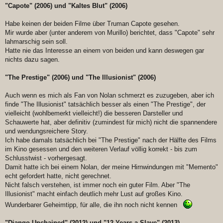
"Capote" (2006) und "Kaltes Blut" (2006)
Habe keinen der beiden Filme über Truman Capote gesehen.
Mir wurde aber (unter anderem von Murillo) berichtet, dass "Capote" sehr
lahmarschig sein soll.
Hatte nie das Interesse an einem von beiden und kann deswegen gar
nichts dazu sagen.
"The Prestige" (2006) und "The Illusionist" (2006)
Auch wenn es mich als Fan von Nolan schmerzt es zuzugeben, aber ich
finde "The Illusionist" tatsächlich besser als einen "The Prestige", der
vielleicht (wohlbemerkt vielleicht!) die besseren Darsteller und
Schauwerte hat, aber definitiv (zumindest für mich) nicht die spannendere
und wendungsreichere Story.
Ich habe damals tatsächlich bei "The Prestige" nach der Hälfte des Films
im Kino gesessen und den weiteren Verlauf völlig korrekt - bis zum
Schlusstwist - vorhergesagt.
Damit hatte ich bei einem Nolan, der meine Hirnwindungen mit "Memento"
echt gefordert hatte, nicht gerechnet.
Nicht falsch verstehen, ist immer noch ein guter Film. Aber "The
Illusionist" macht einfach deutlich mehr Lust auf großes Kino.
Wunderbarer Geheimtipp, für alle, die ihn noch nicht kennen
"Django Unchained" (2012) und "12 Years a Slave" (2013)