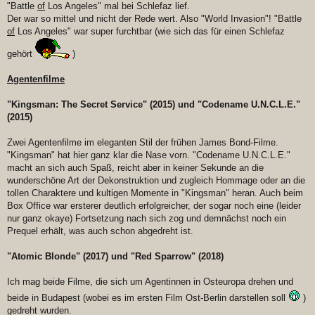
"Battle
of
Los Angeles" mal bei Schlefaz lief.
Der war so mittel und nicht der Rede wert. Also "World Invasion"! "Battle
of
Los Angeles" war super furchtbar (wie sich das für einen Schlefaz
gehört
)
Agentenfilme
"Kingsman: The Secret Service" (2015) und "Codename U.N.C.L.E."
(2015)
Zwei Agentenfilme im eleganten Stil der frühen James Bond-Filme.
"Kingsman" hat hier ganz klar die Nase vorn. "Codename U.N.C.L.E."
macht an sich auch Spaß, reicht aber in keiner Sekunde an die
wunderschöne Art der Dekonstruktion und zugleich Hommage oder an die
tollen Charaktere und kultigen Momente in "Kingsman" heran. Auch beim
Box Office war ersterer deutlich erfolgreicher, der sogar noch eine (leider
nur ganz okaye) Fortsetzung nach sich zog und demnächst noch ein
Prequel erhält, was auch schon abgedreht ist.
"Atomic Blonde" (2017) und "Red Sparrow" (2018)
Ich mag beide Filme, die sich um Agentinnen in Osteuropa drehen und
beide in Budapest (wobei es im ersten Film Ost-Berlin darstellen soll
)
gedreht wurden.