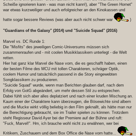
Scheiße ignorieren kann - was man nicht kann!), aber "The Green Hornet"
war etwas kurzweiliger und auch erfolgreicher an den Kinokassen und
hatte sogar bessere Reviews (was aber auch nicht schwer war
)
"Guardians of the Galaxy" (2014) und "Suicide Squad" (2016)
Marvel vs. DC Runde 1:
Die "Misfits" des jeweiligen Comic-Universums müssen sich
zusammenraufen und - mit coolen Musikklassikern unterlegt - die Welt
retten.
Hier hat ganz klar Marvel die Nase vorn, die es geschafft haben, einen
der besten Filme des MCU mit tollen Charakteren, schräger Optik,
coolem Humor und tatsächlich passend in die Story eingewebten
Songklassikern zu produzieren.
"Suicide Squad" wurde, wenn man Berichten glauben darf, nach dem
Erfolg von GotG abgeändert, um mehr dessen Stil zu entsprechen.
Dabei fühlt sich aber alles deplatziert und nach einer kruden Mischung an.
Kaum einer der Charaktere kann überzeugen, die Bösewichte sind albern
und die Mucke wirkt völlig beliebig in den Film geknallt, als hätte man nur
die Berechtigung gebraucht, sie im Trailer spielen zu können. Trotzdem
steht Regisseur David Ayer bei der Premiere auf der Bühne und ruft:
"Fuck, Marvel!". Hm, ich brauche wohl nicht zu erwähnen, wer bei
Kritikern, Zuschauern und dem Box Office die Nase vorn hatte...