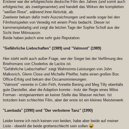
Ersterer war der erfolgreichste deutsche Film des Jahres (und somit auch
erfolgreicher, als zweitgenannter) und handelt das Wirken der kompletten
"weißen Rose", während ihrer Aktivität, ab.
Zweiterer bekam dafür mehr Auszeichnungen und wurde sogar bei den
Filmfestspielen von Venedig mit einem Preis bedacht. Dieser ist
kammerspielartig und zeigt die letzten Tage der Sophie Scholl aus der
Sicht ihrer Mitinsassin.
Beide haben jedoch eine sehr gute Reputation.
"Gefährliche Liebschaften" (1989) und "Valmont" (1989)
Hier steht wohl auch außer Frage, wer der Sieger bei der Verfilmung des
Briefromans von Choderlos de Laclos ist.
"Gefährliche Liebschaften" zeigt Wahnsinns-Leistungen von John
Malkovich, Glenn Close und Michelle Pfeiffer, hatte einen großen Box
Office-Erfolg und bekam drei Oscarnominierungen.
"Valmont" vereinte in Colin Firth, Annette Bening und Meg Tilly ebenfalls
gute Darsteller, aber die Adaption konnte - trotz der Regie eines Milos
Forman - erstgenanntem an keiner Stelle das Wasser reichen. Ist
trotzdem kein schlechter Film, aber der erste ist ein kleines Meisterwerk.
"Lambada" (1990) und "Der verbotene Tanz" (1990)
Leider kenne ich noch keinen von beiden, habe aber beide auf meiner
Liste - obwohl die beide grottenschlecht sein sollen