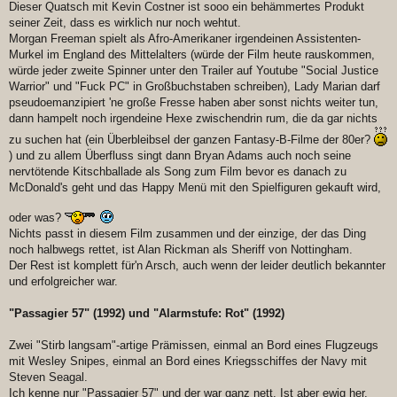
Dieser Quatsch mit Kevin Costner ist sooo ein behämmertes Produkt
seiner Zeit, dass es wirklich nur noch wehtut.
Morgan Freeman spielt als Afro-Amerikaner irgendeinen Assistenten-
Murkel im England des Mittelalters (würde der Film heute rauskommen,
würde jeder zweite Spinner unter den Trailer auf Youtube "Social Justice
Warrior" und "Fuck PC" in Großbuchstaben schreiben), Lady Marian darf
pseudoemanzipiert 'ne große Fresse haben aber sonst nichts weiter tun,
dann hampelt noch irgendeine Hexe zwischendrin rum, die da gar nichts
zu suchen hat (ein Überbleibsel der ganzen Fantasy-B-Filme der 80er?
) und zu allem Überfluss singt dann Bryan Adams auch noch seine
nervtötende Kitschballade als Song zum Film bevor es danach zu
McDonald's geht und das Happy Menü mit den Spielfiguren gekauft wird,
oder was?
Nichts passt in diesem Film zusammen und der einzige, der das Ding
noch halbwegs rettet, ist Alan Rickman als Sheriff von Nottingham.
Der Rest ist komplett für'n Arsch, auch wenn der leider deutlich bekannter
und erfolgreicher war.
"Passagier 57" (1992) und "Alarmstufe: Rot" (1992)
Zwei "Stirb langsam"-artige Prämissen, einmal an Bord eines Flugzeugs
mit Wesley Snipes, einmal an Bord eines Kriegsschiffes der Navy mit
Steven Seagal.
Ich kenne nur "Passagier 57" und der war ganz nett. Ist aber ewig her,