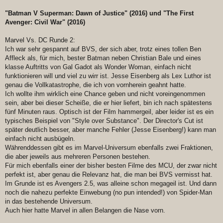
"Batman V Superman: Dawn of Justice" (2016) und "The First
Avenger: Civil War" (2016)
Marvel Vs. DC Runde 2:
Ich war sehr gespannt auf BVS, der sich aber, trotz eines tollen Ben
Affleck als, für mich, bester Batman neben Christian Bale und eines
klasse Auftritts von Gal Gadot als Wonder Woman, einfach nicht
funktionieren will und viel zu wirr ist. Jesse Eisenberg als Lex Luthor ist
genau die Vollkatastrophe, die ich von vornherein geahnt hatte.
Ich wollte ihm wirklich eine Chance geben und nicht voreingenommen
sein, aber bei dieser Scheiße, die er hier liefert, bin ich nach spätestens
fünf Minuten raus. Optisch ist der Film hammergeil, aber leider ist es ein
typisches Beispiel von "Style over Substance". Der Director's Cut ist
später deutlich besser, aber manche Fehler (Jesse Eisenberg!) kann man
einfach nicht ausbügeln.
Währenddessen gibt es im Marvel-Universum ebenfalls zwei Fraktionen,
die aber jeweils aus mehreren Personen bestehen.
Für mich ebenfalls einer der bisher besten Filme des MCU, der zwar nicht
perfekt ist, aber genau die Relevanz hat, die man bei BVS vermisst hat.
Im Grunde ist es Avengers 2.5, was alleine schon megageil ist. Und dann
noch die nahezu perfekte Einwebung (no pun intended!) von Spider-Man
in das bestehende Universum.
Auch hier hatte Marvel in allen Belangen die Nase vorn.