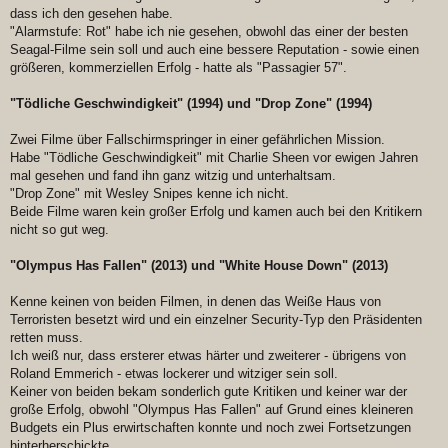
dass ich den gesehen habe.
"Alarmstufe: Rot" habe ich nie gesehen, obwohl das einer der besten
Seagal-Filme sein soll und auch eine bessere Reputation - sowie einen
größeren, kommerziellen Erfolg - hatte als "Passagier 57".
"Tödliche Geschwindigkeit" (1994) und "Drop Zone" (1994)
Zwei Filme über Fallschirmspringer in einer gefährlichen Mission.
Habe "Tödliche Geschwindigkeit" mit Charlie Sheen vor ewigen Jahren
mal gesehen und fand ihn ganz witzig und unterhaltsam.
"Drop Zone" mit Wesley Snipes kenne ich nicht.
Beide Filme waren kein großer Erfolg und kamen auch bei den Kritikern
nicht so gut weg.
"Olympus Has Fallen" (2013) und "White House Down" (2013)
Kenne keinen von beiden Filmen, in denen das Weiße Haus von
Terroristen besetzt wird und ein einzelner Security-Typ den Präsidenten
retten muss.
Ich weiß nur, dass ersterer etwas härter und zweiterer - übrigens von
Roland Emmerich - etwas lockerer und witziger sein soll.
Keiner von beiden bekam sonderlich gute Kritiken und keiner war der
große Erfolg, obwohl "Olympus Has Fallen" auf Grund eines kleineren
Budgets ein Plus erwirtschaften konnte und noch zwei Fortsetzungen
hinterherschickte.