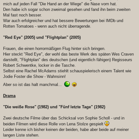
mich auf jeden Fall "Die Hand an der Wiege" die Nase vorn hat.
Den habe ich sogar schon zweimal gesehen und fand ihn beim zweiten
Mal fast noch besser.
War auch erfolgreicher und hat bessere Bewertungen bei IMDb und
Rotten Tomatoes - wenn auch nicht überragende.
"Red Eye" (2005) und "Flightplan" (2005)
Frauen, die einen horrormäßigen Flug hinter sich bringen.
Hier steckt "Red Eye", der wohl das beste Werk des späten Wes Craven
darstellt, "Flightplan" des deutschen (und eigentlich fähigen) Regisseurs
Robert Schwentke, locker in die Tasche.
Selbst eine Rachel McAdams stiehlt schauspielerisch einem Talent wie
Jodie Foster die Show - Wahnsinn!
Aber so ist das halt manchmal...
Drama
"Die weiße Rose" (1982) und "Fünf letzte Tage" (1982)
Zwei deutsche Filme über das Schicksal von Sophie Scholl - und in
beiden Filmen wird diese Rolle von Lena Stolze gespielt
Leider kenne ich bisher keinen der beiden, habe aber beide auf meiner
langen Liste stehen.