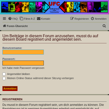
Underground Film
Community
Die Underground Film Community ist ein deutschsprachiges Filmforum und ein Paradies
FAQ
Filme A-Z
Kontakt
Registrieren
Anmelden
für Cineasten und Filmsüchtige jenseits des Mainstreams.
S
Foren-Übersicht
u
Um Beiträge in diesem Forum anzusehen, musst du auf
c
diesem Board registriert und angemeldet sein.
h
Benutzername:
e
Passwort:
Ich habe mein Passwort vergessen
Angemeldet bleiben
Meinen Online-Status während dieser Sitzung verbergen
REGISTRIEREN
Du musst in diesem Forum registriert sein, um dich anmelden zu können. Die
Registrierung ist in wenigen Augenblicken erledigt und ermöglicht dir, auf