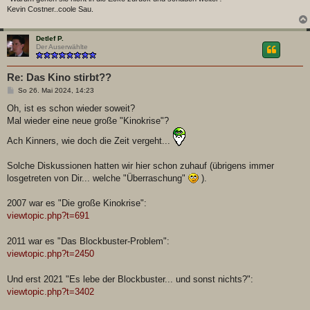
Kevin Costner..coole Sau.
Detlef P.
Der Auserwählte
Re: Das Kino stirbt??
B
So 26. Mai 2024, 14:23
e
i
Oh, ist es schon wieder soweit?
t
Mal wieder eine neue große "Kinokrise"?
r
a
Ach Kinners, wie doch die Zeit vergeht...
g
Solche Diskussionen hatten wir hier schon zuhauf (übrigens immer
losgetreten von Dir... welche "Überraschung"
).
2007 war es "Die große Kinokrise":
viewtopic.php?t=691
2011 war es "Das Blockbuster-Problem":
viewtopic.php?t=2450
Und erst 2021 "Es lebe der Blockbuster... und sonst nichts?":
viewtopic.php?t=3402