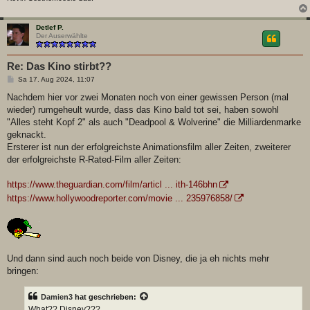
Detlef P.
Der Auserwählte
Re: Das Kino stirbt??
B
Sa 17. Aug 2024, 11:07
e
i
Nachdem hier vor zwei Monaten noch von einer gewissen Person (mal
t
wieder) rumgeheult wurde, dass das Kino bald tot sei, haben sowohl
r
a
"Alles steht Kopf 2" als auch "Deadpool & Wolverine" die Milliardenmarke
g
geknackt.
Ersterer ist nun der erfolgreichste Animationsfilm aller Zeiten, zweiterer
der erfolgreichste R-Rated-Film aller Zeiten:
https://www.theguardian.com/film/articl ... ith-146bhn
https://www.hollywoodreporter.com/movie ... 235976858/
Und dann sind auch noch beide von Disney, die ja eh nichts mehr
bringen:
Damien3
hat geschrieben:
What?? Disney???