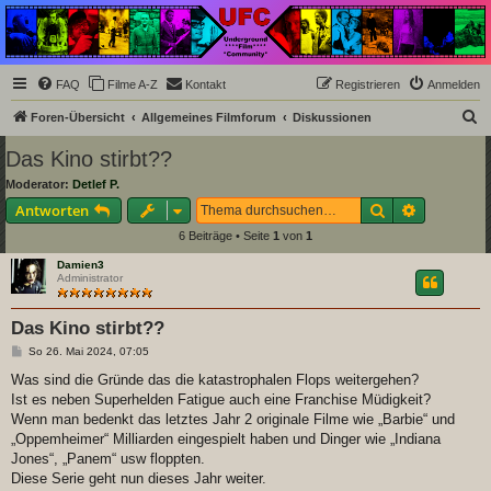
Underground Film
Community
Die Underground Film Community ist ein deutschsprachiges Filmforum und ein Paradies
FAQ
Filme A-Z
Kontakt
Registrieren
Anmelden
für Cineasten und Filmsüchtige jenseits des Mainstreams.
S
Foren-Übersicht
Allgemeines Filmforum
Diskussionen
u
Das Kino stirbt??
c
Moderator:
Detlef P.
h
Suche
Erweiterte
Antworten
e
6 Beiträge • Seite
1
von
1
Damien3
Administrator
Das Kino stirbt??
B
So 26. Mai 2024, 07:05
e
i
Was sind die Gründe das die katastrophalen Flops weitergehen?
t
Ist es neben Superhelden Fatigue auch eine Franchise Müdigkeit?
r
a
Wenn man bedenkt das letztes Jahr 2 originale Filme wie „Barbie“ und
g
„Oppemheimer“ Milliarden eingespielt haben und Dinger wie „Indiana
Jones“, „Panem“ usw floppten.
Diese Serie geht nun dieses Jahr weiter.