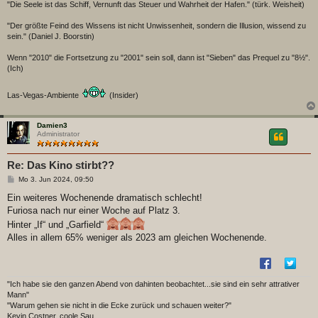
"Die Seele ist das Schiff, Vernunft das Steuer und Wahrheit der Hafen." (türk. Weisheit)
"Der größte Feind des Wissens ist nicht Unwissenheit, sondern die Illusion, wissend zu
sein." (Daniel J. Boorstin)
Wenn "2010" die Fortsetzung zu "2001" sein soll, dann ist "Sieben" das Prequel zu "8½".
(Ich)
Las-Vegas-Ambiente
(Insider)
Damien3
Administrator
Re: Das Kino stirbt??
B
Mo 3. Jun 2024, 09:50
e
i
Ein weiteres Wochenende dramatisch schlecht!
t
Furiosa nach nur einer Woche auf Platz 3.
r
a
Hinter „If“ und „Garfield“
g
Alles in allem 65% weniger als 2023 am gleichen Wochenende.
"Ich habe sie den ganzen Abend von dahinten beobachtet...sie sind ein sehr attrativer
Mann"
"Warum gehen sie nicht in die Ecke zurück und schauen weiter?"
Kevin Costner..coole Sau.