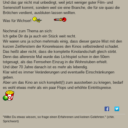
Und das gar nicht mal unbedingt, weil jetzt weniger guter Film- und
Serienstoff kommt, sondern weil sie eine Branche, die für sie quasi die
Brötchen verdient, ausbluten lassen wollten.
Was für Wichser!
Nochmal zum Thema an sich:
Ich gebe Dir da ja auch ein Stück weit recht.
Wir waren uns ja schon mehrmals einig, dass dieser ganze Mist mit den
kurzen Zeitfenstern der Kinoreleases den Kinos selbstredend schadet.
Das heißt aber nicht, dass die komplette Kinolandschaft gleich stirbt.
Denn das allererste Mal wurde das Lichtspiel schon in den 50ern
totgesagt, als das Fernsehen Einzug in die Wohnstuben erhielt.
Und über 70 Jahre danach ist es mehr als lebendig.
Klar wird es immer Veränderungen und eventuelle Einschränkungen
geben.
Aber um das Kino an sich komplett(!) zum aussterben zu kriegen, bedarf
es wohl etwas mehr als ein paar Flops und erhöhte Eintrittspreise.
"Willst Du etwas wissen, so frage einen Erfahrenen und keinen Gelehrten." (chin.
Sprichwort)