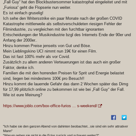
„Fall Guy“ hat den Blockbustersommer katastrophal eingeleitet und mit
„Furiosa“ geht die Flopserie nun weiter.
Es ist einfach gruselig!
Ich sehe den Writersstrike ein paar Monate nach der großen COVID
Katastrophe mittlerweile als selbstverschuldeten riesigen Fehler der
Filmindustrie, zu vergleichen mit den furchtbar ignoranten
Entscheidungen der Musikindustrie bzgl des Internets Ende der 90er und
Anfang der 2000er..
Hinzu kommen Preise jenseits von Gut und Böse.
Mein Lieblingskino UCI nimmt nun 19€ für einen Film.
Das ist fast 100% mehr als vor Covid.
Zusätzlich zu allem anderen Verteuerungen ist das auch ein großer
Faktor, denke ich.
Familien die mit den horrenden Preisen für Sprit und Energie belastet
sind, liegen bei mindestens 100€ pro Besuch!!
Hinzu kommt die lauernde Gefahr das dann 2 Wochen später das Dimg
für 17,99 plötzlich online zu bekommen ist wie bei „Fall Guy“ der Fall.
Wie ist eure Meinung?
https://www.joblo.com/box-office-furios ... s-weekend/
"Ich habe sie den ganzen Abend von dahinten beobachtet...sie sind ein sehr attrativer
Mann"
"Warum gehen sie nicht in die Ecke zurück und schauen weiter?"