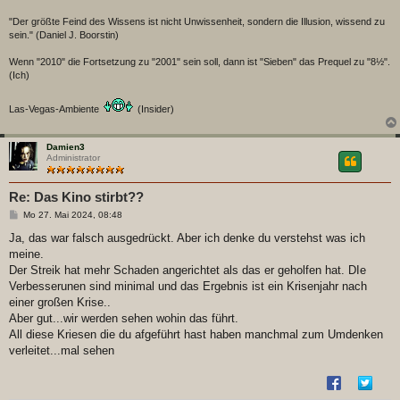
"Der größte Feind des Wissens ist nicht Unwissenheit, sondern die Illusion, wissend zu
sein." (Daniel J. Boorstin)
Wenn "2010" die Fortsetzung zu "2001" sein soll, dann ist "Sieben" das Prequel zu "8½".
(Ich)
Las-Vegas-Ambiente
(Insider)
Damien3
Administrator
Re: Das Kino stirbt??
B
Mo 27. Mai 2024, 08:48
e
i
Ja, das war falsch ausgedrückt. Aber ich denke du verstehst was ich
t
meine.
r
a
Der Streik hat mehr Schaden angerichtet als das er geholfen hat. DIe
g
Verbesserunen sind minimal und das Ergebnis ist ein Krisenjahr nach
einer großen Krise..
Aber gut...wir werden sehen wohin das führt.
All diese Kriesen die du afgeführt hast haben manchmal zum Umdenken
verleitet...mal sehen