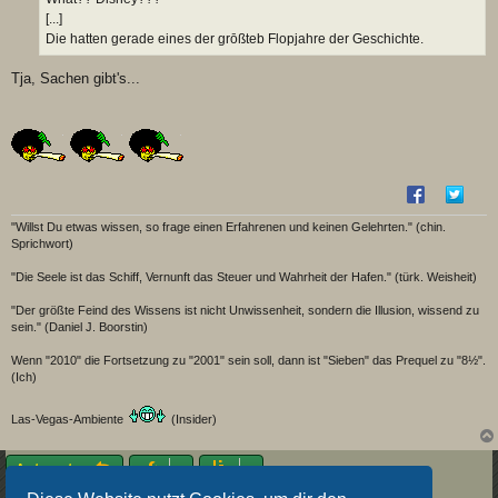
[...]
Die hatten gerade eines der grōßteb Flopjahre der Geschichte.
Tja, Sachen gibt's...
"Willst Du etwas wissen, so frage einen Erfahrenen und keinen Gelehrten." (chin.
Sprichwort)
"Die Seele ist das Schiff, Vernunft das Steuer und Wahrheit der Hafen." (türk. Weisheit)
"Der größte Feind des Wissens ist nicht Unwissenheit, sondern die Illusion, wissend zu
sein." (Daniel J. Boorstin)
Wenn "2010" die Fortsetzung zu "2001" sein soll, dann ist "Sieben" das Prequel zu "8½".
(Ich)
Las-Vegas-Ambiente
(Insider)
Antworten
6 Beiträge • Seite
1
von
1