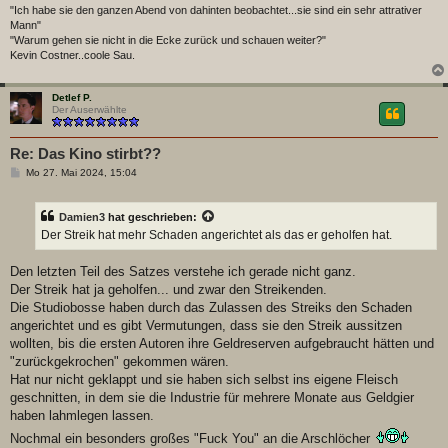
"Ich habe sie den ganzen Abend von dahinten beobachtet...sie sind ein sehr attrativer
Mann"
"Warum gehen sie nicht in die Ecke zurück und schauen weiter?"
Kevin Costner..coole Sau.
Detlef P.
Der Auserwählte
Re: Das Kino stirbt??
B
Mo 27. Mai 2024, 15:04
e
i
t
Damien3
hat geschrieben:
r
a
Der Streik hat mehr Schaden angerichtet als das er geholfen hat.
g
Den letzten Teil des Satzes verstehe ich gerade nicht ganz.
Der Streik hat ja geholfen... und zwar den Streikenden.
Die Studiobosse haben durch das Zulassen des Streiks den Schaden
angerichtet und es gibt Vermutungen, dass sie den Streik aussitzen
wollten, bis die ersten Autoren ihre Geldreserven aufgebraucht hätten und
"zurückgekrochen" gekommen wären.
Hat nur nicht geklappt und sie haben sich selbst ins eigene Fleisch
geschnitten, in dem sie die Industrie für mehrere Monate aus Geldgier
haben lahmlegen lassen.
Nochmal ein besonders großes "Fuck You" an die Arschlöcher