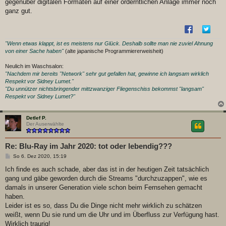
gegenüber digitalen Formaten auf einer orderntlichen Anlage immer noch
ganz gut.
"Wenn etwas klappt, ist es meistens nur Glück. Deshalb sollte man nie zuviel Ahnung
von einer Sache haben"
(alte japanische Programmiererweisheit)
Neulich im Waschsalon:
"Nachdem mir bereits "Network" sehr gut gefallen hat, gewinne ich langsam wirklich
Respekt vor Sidney Lumet."
"Du unnützer nichtsbringender mittzwanziger Fliegenschiss bekommst "langsam"
Respekt vor Sidney Lumet?"
Detlef P.
Der Auserwählte
Re: Blu-Ray im Jahr 2020: tot oder lebendig???
B
So 6. Dez 2020, 15:19
e
i
Ich finde es auch schade, aber das ist in der heutigen Zeit tatsächlich
t
gang und gäbe geworden durch die Streams "durchzuzappen", wie es
r
a
damals in unserer Generation viele schon beim Fernsehen gemacht
g
haben.
Leider ist es so, dass Du die Dinge nicht mehr wirklich zu schätzen
weißt, wenn Du sie rund um die Uhr und im Überfluss zur Verfügung hast.
Wirklich traurig!