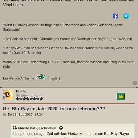
Vinyl holen.
"Willst Du etwas wissen, so frage einen Erfahrenen und keinen Gelehrten." (chin.
Sprichwort)
"Die Seele ist das Schiff, Vernunft das Steuer und Wahrheit der Hafen." (türk. Weisheit)
"Der größte Feind des Wissens ist nicht Unwissenheit, sondern die Illusion, wissend zu
sein." (Daniel J. Boorstin)
Wenn "2010" die Fortsetzung zu "2001" sein soll, dann ist "Sieben" das Prequel zu "8½".
(Ich)
Las-Vegas-Ambiente
(Insider)
Murillo
die graue Eminenz
Re: Blu-Ray im Jahr 2020: tot oder lebendig???
B
Do 18. Sep 2025, 14:24
e
i
t
Murillo
hat geschrieben:
r
a
Ich spiel seit einiger Zeit mit dem Gedanken, mir einen Blu-Ray Player
g