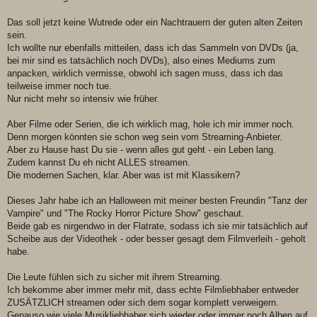
Das soll jetzt keine Wutrede oder ein Nachtrauern der guten alten Zeiten
sein.
Ich wollte nur ebenfalls mitteilen, dass ich das Sammeln von DVDs (ja,
bei mir sind es tatsächlich noch DVDs), also eines Mediums zum
anpacken, wirklich vermisse, obwohl ich sagen muss, dass ich das
teilweise immer noch tue.
Nur nicht mehr so intensiv wie früher.
Aber Filme oder Serien, die ich wirklich mag, hole ich mir immer noch.
Denn morgen könnten sie schon weg sein vom Streaming-Anbieter.
Aber zu Hause hast Du sie - wenn alles gut geht - ein Leben lang.
Zudem kannst Du eh nicht ALLES streamen.
Die modernen Sachen, klar. Aber was ist mit Klassikern?
Dieses Jahr habe ich an Halloween mit meiner besten Freundin "Tanz der
Vampire" und "The Rocky Horror Picture Show" geschaut.
Beide gab es nirgendwo in der Flatrate, sodass ich sie mir tatsächlich auf
Scheibe aus der Videothek - oder besser gesagt dem Filmverleih - geholt
habe.
Die Leute fühlen sich zu sicher mit ihrem Streaming.
Ich bekomme aber immer mehr mit, dass echte Filmliebhaber entweder
ZUSÄTZLICH streamen oder sich dem sogar komplett verweigern.
Genauso wie viele Musikliebhaber sich wieder oder immer noch Alben auf