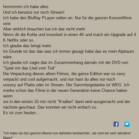
e
i
hmmmmm ich habe alles.
t
Und ich benutze nur noch Stream!
r
a
Ich habe den BluRay PLayer selten an. Nur für die ganzen Konzertfilme
g
usw.
Aber wirklich brauchen tue ich das nicht mehr.
Nimm dir die Kohle und investiert in einen 4K und mach ein Upgrade auf 4
K Netflix oder so.
Ich glaube das bringt mehr.
Im Grunde ist das das was ich immer gesagt habe das es mein Alptraum
wäre.
Ich glaube ich sagte das im Zusammenhang damals mit der DVD von
"Spiel mir das LIed vom Tod"
Die Verpackung dieses altren Filmes, die ganze Edition war so sexy
verpackt und cool aufgemacht, und nun hast du alles nur noch
unsexy auf Platte oder im Stream. Der Sammlergedanke ist WEG. Ich
merke schon das Filme in der neuen Generation keine Chance haben
wenn
sie in den ersten 10 min nicht "Knallen" dann wird ausgemacht und der
nächste geschaut. Das konnten wir nicht einfach so.
Es ist zum heulen....
"Ich habe sie den ganzen Abend von dahinten beobachtet...sie sind ein sehr attrativer
Mann"