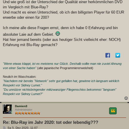
Und wie groß ist der Unterschied der Qualität einer herkömmlichen DVD
im Vergleich mit Blue-Ray?
Und macht es einen Unterschied, ob ich den billigsten Player für 60 EUR
erwerbe oder einen für 200?
Ich meine alle diese Fragen ernst, denn ich habe 0 Erfahrung und bin
absoluter Laie auf dem Gebiet.
Hat hier jemand bereits (oder aus heutiger Sicht vielleicht eher: NOCH)
Erfahrung mit Blu-Ray gemacht?
"Wenn etwas klappt, ist es meistens nur Glück. Deshalb sollte man nie zuviel Ahnung
von einer Sache haben"
(alte japanische Programmiererweisheit)
Neulich im Waschsalon:
"Nachdem mir bereits "Network" sehr gut gefallen hat, gewinne ich langsam wirklich
Respekt vor Sidney Lumet."
"Du unnützer nichtsbringender mittzwanziger Fliegenschiss bekommst "langsam"
Respekt vor Sidney Lumet?"
Damien3
Administrator
Re: Blu-Ray im Jahr 2020: tot oder lebendig???
B
Sa 5. Dez 2020, 11:07