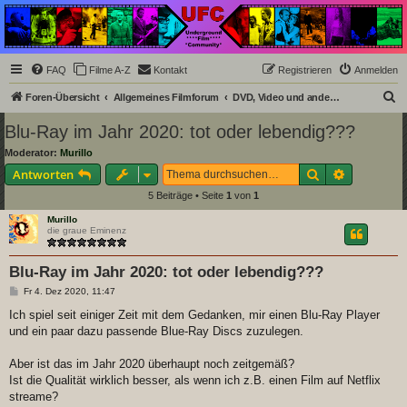
Underground Film
Community
Die Underground Film Community ist ein deutschsprachiges Filmforum und ein Paradies
FAQ
Filme A-Z
Kontakt
Registrieren
Anmelden
für Cineasten und Filmsüchtige jenseits des Mainstreams.
S
Foren-Übersicht
Allgemeines Filmforum
DVD, Video und andere Speichermedien
u
Blu-Ray im Jahr 2020: tot oder lebendig???
c
Moderator:
Murillo
h
Suche
Erweiterte
Antworten
e
5 Beiträge • Seite
1
von
1
Murillo
die graue Eminenz
Blu-Ray im Jahr 2020: tot oder lebendig???
B
Fr 4. Dez 2020, 11:47
e
i
Ich spiel seit einiger Zeit mit dem Gedanken, mir einen Blu-Ray Player
t
und ein paar dazu passende Blue-Ray Discs zuzulegen.
r
a
g
Aber ist das im Jahr 2020 überhaupt noch zeitgemäß?
Ist die Qualität wirklich besser, als wenn ich z.B. einen Film auf Netflix
streame?