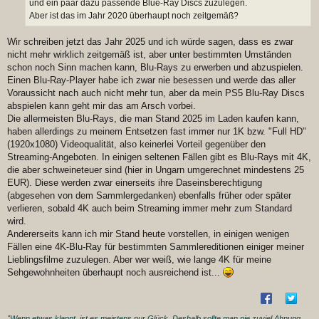
und ein paar dazu passende Blue-Ray Discs zuzulegen.
Aber ist das im Jahr 2020 überhaupt noch zeitgemäß?
Wir schreiben jetzt das Jahr 2025 und ich würde sagen, dass es zwar
nicht mehr wirklich zeitgemäß ist, aber unter bestimmten Umständen
schon noch Sinn machen kann, Blu-Rays zu erwerben und abzuspielen.
Einen Blu-Ray-Player habe ich zwar nie besessen und werde das aller
Voraussicht nach auch nicht mehr tun, aber da mein PS5 Blu-Ray Discs
abspielen kann geht mir das am Arsch vorbei.
Die allermeisten Blu-Rays, die man Stand 2025 im Laden kaufen kann,
haben allerdings zu meinem Entsetzen fast immer nur 1K bzw. "Full HD"
(1920x1080) Videoqualität, also keinerlei Vorteil gegenüber den
Streaming-Angeboten. In einigen seltenen Fällen gibt es Blu-Rays mit 4K,
die aber schweineteuer sind (hier in Ungarn umgerechnet mindestens 25
EUR). Diese werden zwar einerseits ihre Daseinsberechtigung
(abgesehen von dem Sammlergedanken) ebenfalls früher oder später
verlieren, sobald 4K auch beim Streaming immer mehr zum Standard
wird.
Andererseits kann ich mir Stand heute vorstellen, in einigen wenigen
Fällen eine 4K-Blu-Ray für bestimmten Sammlereditionen einiger meiner
Lieblingsfilme zuzulegen. Aber wer weiß, wie lange 4K für meine
Sehgewohnheiten überhaupt noch ausreichend ist...
"Wenn etwas klappt, ist es meistens nur Glück. Deshalb sollte man nie zuviel Ahnung