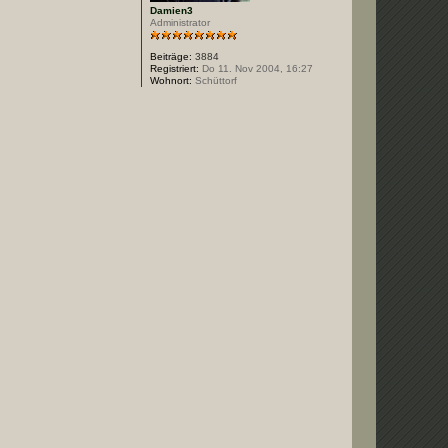
Damien3
Administrator
Beiträge:
3884
Registriert:
Do 11. Nov 2004, 16:27
Wohnort:
Schüttorf