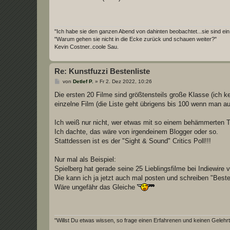
"Ich habe sie den ganzen Abend von dahinten beobachtet...sie sind ein
"Warum gehen sie nicht in die Ecke zurück und schauen weiter?"
Kevin Costner..coole Sau.
Re: Kunstfuzzi Bestenliste
B
von
Detlef P.
»
Fr 2. Dez 2022, 10:26
e
i
Die ersten 20 Filme sind größtensteils große Klasse (ich ke
t
einzelne Film (die Liste geht übrigens bis 100 wenn man auf
r
a
g
Ich weiß nur nicht, wer etwas mit so einem behämmerten Ti
Ich dachte, das wäre von irgendeinem Blogger oder so.
Stattdessen ist es der "Sight & Sound" Critics Poll!!!
Nur mal als Beispiel:
Spielberg hat gerade seine 25 Lieblingsfilme bei Indiewire ve
Die kann ich ja jetzt auch mal posten und schreiben "Best
Wäre ungefähr das Gleiche
"Willst Du etwas wissen, so frage einen Erfahrenen und keinen Gelehrt