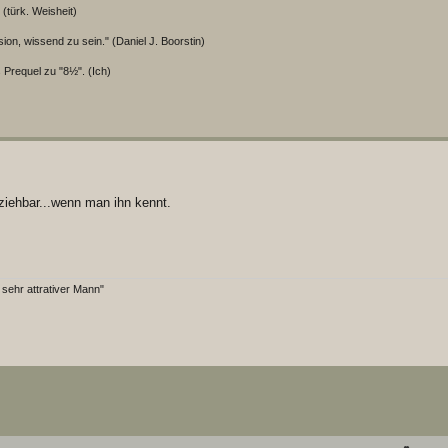
 (türk. Weisheit)
ion, wissend zu sein." (Daniel J. Boorstin)
 Prequel zu "8½". (Ich)
ziehbar...wenn man ihn kennt.
 sehr attrativer Mann"