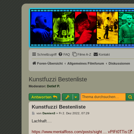
Underground Film Community
Die Underground Film Community ist ein deutschsprachiges Filmforum u
Schnellzugriff
FAQ
Filme A-Z
Kontakt
Foren-Übersicht
Allgemeines Filmforum
Diskussionen
Kunstfuzzi Bestenliste
Moderator:
Detlef P.
Antworten
Kunstfuzzi Bestenliste
B
von
Damien3
»
Fr 2. Dez 2022, 07:29
e
i
Lachhaft….
t
r
a
https://www.mentalfloss.com/posts/sight ... vPlFt0TTis