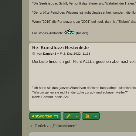
"Die Seele ist das Schiff, Vernunft das Steuer und Wahrheit der Hafen."
"Der größte Feind des Wissens ist nicht Unwissenheit, sondern die Illus
Wenn "2010" die Fortsetzung zu "2001" sein soll, dann ist "Sieben" das
Las-Vegas-Ambiente
(Insider)
Re: Kunstfuzzi Bestenliste
B
von
Damien3
»
Fr 2. Dez 2022, 11:18
e
i
Die Liste finde ich gut. Nicht ALLEs gesehen aber nachvoll
t
r
a
g
"Ich habe sie den ganzen Abend von dahinten beobachtet...sie sind ein
"Warum gehen sie nicht in die Ecke zurück und schauen weiter?"
Kevin Costner..coole Sau.
Antworten
Zurück zu „Diskussionen“