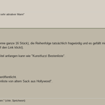
 sehr attrativer Mann"
nne ganze 16 Stück), die Reihenfolge tatsächlich fragwürdig und es gefällt mir
 den Link klickt).
tel anfangen kann wie "Kunstfuzzi Bestenliste".
röffentlicht.
enliste von altem Sack aus Hollywood".
en." (chin. Sprichwort)