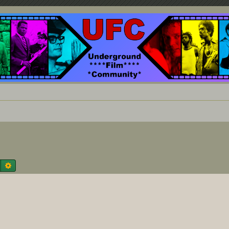
nd ein Paradies für Cineasten und Filmsüchtige jenseits des Mainstreams.
Suche
Erweiterte Suche