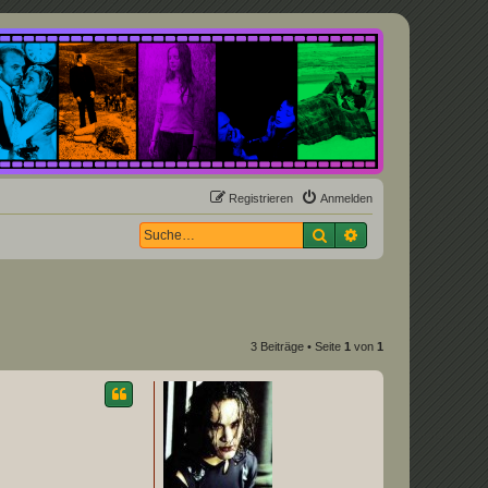
Registrieren
Anmelden
Suche
Erweiterte Suche
3 Beiträge • Seite
1
von
1