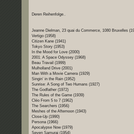
g
Deren Reihenfolge..
Jeanne Dielman, 23 quai du Commerce, 1080 Bruxelles (1
Vertigo (1958)
Citizen Kane (1941)
Tokyo Story (1953)
In the Mood for Love (2000)
2001: A Space Odyssey (1968)
Beau Travail (1999)
Mulholland Drive (2001)
Man With a Movie Camera (1929)
Singin’ in the Rain (1952)
Sunrise: A Song of Two Humans (1927)
The Godfather (1972)
The Rules of the Game (1939)
Cléo From 5 to 7 (1962)
The Searchers (1956)
Meshes of the Afternoon (1943)
Close-Up (1990)
Persona (1966)
Apocalypse Now (1979)
Seven Samurai (1954)