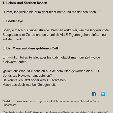
1. Leben und Sterben lassen
Dumm, langweilig bis zum geht nicht mehr und rassistisch hoch 10.
2. Goldeneye
Boah, einfach nur super stupide. Brosnan wirkt hier, wie die langweiligste
Blaupause aller Zeiten und so ziemlich ALLE Figuren gehen einfach nur
auf den Sack.
3. Der Mann mit dem goldenen Colt
Ein wirklich tolles Finale, aber bis dahin glaubt man, die Zeit würde
rückwärts laufen.
@Damien: Was ist eigentlich aus deinem Plan geworden hier ALLE
Bonds als Reviews reinzustellen?
Da könnte ich jetzt sogar was zu schreiben.
Mach das doch mal bei Gelegenheit.
"Willst Du etwas wissen, so frage einen Erfahrenen und keinen Gelehrten." (chin.
Sprichwort)
"Die Seele ist das Schiff, Vernunft das Steuer und Wahrheit der Hafen." (türk. Weisheit)