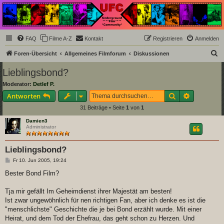
Underground Film
Community
Die Underground Film Community ist ein deutschsprachiges Filmforum und ein Paradies
FAQ
Filme A-Z
Kontakt
Registrieren
Anmelden
für Cineasten und Filmsüchtige jenseits des Mainstreams.
S
Foren-Übersicht
Allgemeines Filmforum
Diskussionen
u
Lieblingsbond?
c
Moderator:
Detlef P.
h
Suche
Erweiterte
Antworten
e
31 Beiträge • Seite
1
von
1
Damien3
Administrator
Lieblingsbond?
B
Fr 10. Jun 2005, 19:24
e
i
Bester Bond Film?
t
r
a
Tja mir gefällt Im Geheimdienst ihrer Majestät am besten!
g
Ist zwar ungewöhnlich für nen richtigen Fan, aber ich denke es ist die
"menschlichste" Geschichte die je bei Bond erzählt wurde. Mit einer
Heirat, und dem Tod der Ehefrau, das geht schon zu Herzen. Und