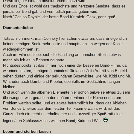
Darsteller, der einfach absolut unterschätzt wird.
Und das Ende ist wohl das tragischste und herzzerreißendste, dass es
jemals bei Bond gab und vermutlich jemals geben wird.
Nach "Casino Royale" der beste Bond für mich. Ganz, ganz groß!
Diamantenfieber
Tatsächlich merkt man Connery hier schon etwas an, dass er eigentlich
keinen richtigen Bock mehr hatte und hauptsächlich wegen der Kohle
wiedergekommen ist.
Auch im Film schleppt sich die Handlung an manchen Stellen etwas
mehr, als ich es in Erinnerung hatte.
Nichtsdestotrotz ist das immer noch einer der besseren Bond-Filme, da
wir einen letzten, richtigen (zumindest für lange Zeit) Auftritt von Blofeld
sehen dürfen und einige der sekundären Bösewichte, wie Mr. Kidd und Mr.
Wint oder auch Bambi und Klopfer, ebenfalls im Gedächtnis hängen
bleiben.
Und auch wenn die albernen Elemente hier schon teilweise etwas zu sehr
überwiegen, was gerade in den späteren Filmen der Reihe noch zum
Problem werden sollte, und es etwas befremdlich ist, dass das Ableben
von Bonds Ehefrau aus dem letzten Teil kaum erwähnt wird, ist das
Ganze doch ein recht unterhaltsamer und kurzweiliger Spaß mit einer
legendären Schlussszene zwischen Bond, Kidd und Wint
Leben und sterben lassen