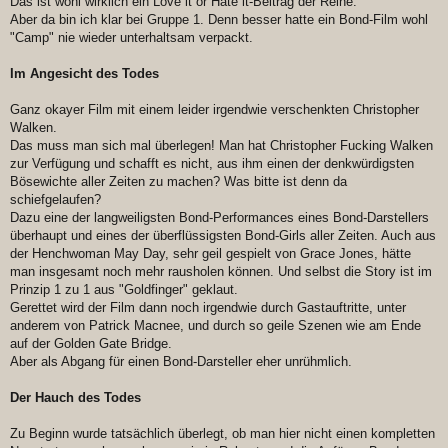
Das ist wohl wirklich ein Love it or Hate it-Beitrag der Reihe.
Aber da bin ich klar bei Gruppe 1. Denn besser hatte ein Bond-Film wohl
"Camp" nie wieder unterhaltsam verpackt.
Im Angesicht des Todes
Ganz okayer Film mit einem leider irgendwie verschenkten Christopher
Walken.
Das muss man sich mal überlegen! Man hat Christopher Fucking Walken
zur Verfügung und schafft es nicht, aus ihm einen der denkwürdigsten
Bösewichte aller Zeiten zu machen? Was bitte ist denn da
schiefgelaufen?
Dazu eine der langweiligsten Bond-Performances eines Bond-Darstellers
überhaupt und eines der überflüssigsten Bond-Girls aller Zeiten. Auch aus
der Henchwoman May Day, sehr geil gespielt von Grace Jones, hätte
man insgesamt noch mehr rausholen können. Und selbst die Story ist im
Prinzip 1 zu 1 aus "Goldfinger" geklaut.
Gerettet wird der Film dann noch irgendwie durch Gastauftritte, unter
anderem von Patrick Macnee, und durch so geile Szenen wie am Ende
auf der Golden Gate Bridge.
Aber als Abgang für einen Bond-Darsteller eher unrühmlich.
Der Hauch des Todes
Zu Beginn wurde tatsächlich überlegt, ob man hier nicht einen kompletten