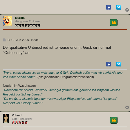
Murillo
die graue Eminenz
B
Fr 10. Jun 2005, 19:36
e
i
Der qualitative Unterschied ist teilweise enorm. Guck dir nur mal
t
"Octopussy" an.
r
a
g
"Wenn etwas klappt, ist es meistens nur Glück. Deshalb sollte man nie zuviel Ahnung
von einer Sache haben"
(alte japanische Programmiererweisheit)
Neulich im Waschsalon:
"Nachdem mir bereits "Network" sehr gut gefallen hat, gewinne ich langsam wirklich
Respekt vor Sidney Lumet."
"Du unnützer nichtsbringender mittzwanziger Fliegenschiss bekommst "langsam"
Respekt vor Sidney Lumet?"
Voland
Elite-Filmkritiker