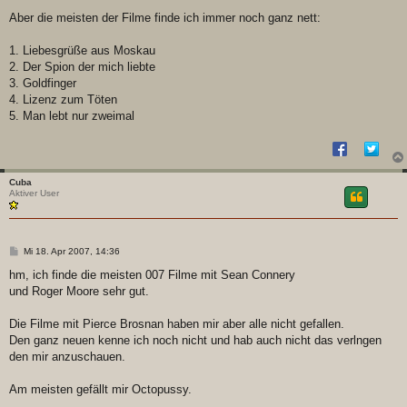
g
Aber die meisten der Filme finde ich immer noch ganz nett:
1. Liebesgrüße aus Moskau
2. Der Spion der mich liebte
3. Goldfinger
4. Lizenz zum Töten
5. Man lebt nur zweimal
Cuba
Aktiver User
B
Mi 18. Apr 2007, 14:36
e
i
hm, ich finde die meisten 007 Filme mit Sean Connery
t
und Roger Moore sehr gut.
r
a
g
Die Filme mit Pierce Brosnan haben mir aber alle nicht gefallen.
Den ganz neuen kenne ich noch nicht und hab auch nicht das verlngen
den mir anzuschauen.
Am meisten gefällt mir Octopussy.