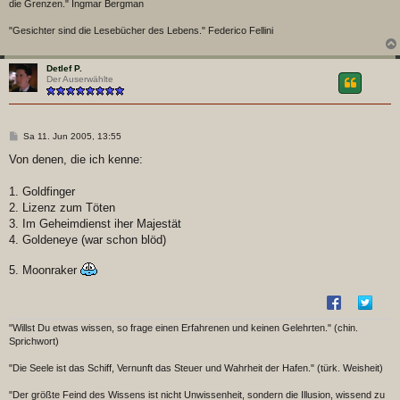
die Grenzen." Ingmar Bergman
"Gesichter sind die Lesebücher des Lebens." Federico Fellini
Detlef P.
Der Auserwählte
B
Sa 11. Jun 2005, 13:55
e
i
Von denen, die ich kenne:
t
r
a
1. Goldfinger
g
2. Lizenz zum Töten
3. Im Geheimdienst iher Majestät
4. Goldeneye (war schon blöd)
5. Moonraker
"Willst Du etwas wissen, so frage einen Erfahrenen und keinen Gelehrten." (chin.
Sprichwort)
"Die Seele ist das Schiff, Vernunft das Steuer und Wahrheit der Hafen." (türk. Weisheit)
"Der größte Feind des Wissens ist nicht Unwissenheit, sondern die Illusion, wissend zu