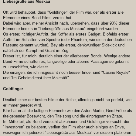
Liebesgrüße aus Moskau
Oft wird behauptet, dass "Goldfinger" der Film war, der als erster alle
Elemente eines Bond-Films vereint hat.
Dabei wird aber, meiner Ansicht nach, übersehen, dass über 90% dieser
Elemente bereits in "Liebesgrüße aus Moskau" eingeführt wurden.
Qs erster, richtiger Auftritt, der Koffer als erstes Gadget, Blofelds erster
Auftritt im Schatten von Spectre (oder Phantom, wie sie in der deutschen
Fassung genannt wurden), Bey als erster, denkwürdiger Sidekick und
natürlich der Kampf mit Grant im Zug.
Dieser ist, für mich, deutlich einer der allerbesten Bonds. Wenige andere
Bond-Filme schaffen es, langweilige oder alberne Passagen so gekonnt
zu umschiffen, wie dieser.
Die einzigen, die ich insgesamt noch besser finde, sind "Casino Royale"
und "Im Geheimdienst ihrer Majestät".
Goldfinger
Deutlich einer der besten Filme der Reihe, allerdings nicht so perfekt, wie
er immer geredet wird.
Klar hat er all die kultigen Elemente wie den Aston Martin, Gerd Fröbe als
titelgebender Bösewicht, den Titelsong und die einprägsamen Zitate.
Im Mittelteil, als Bond versucht abzuhauen und Goldfinger versucht, die
"Investoren" zu belabern, verliert der Film aber auch einiges an Drive,
weswegen ich jederzeit "Liebesgrüße aus Moskau" vor diesem platzieren