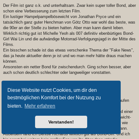
Der Film ist ganz o.k. und unterhaltsam. Zwar kein super toller Bond, aber
schon eine Verbesserung zum letzten Film.
Ein lustiger Hampelpampelbösewicht von Jonathan Pryce und ein
tatsächlich ganz guter Henchman von Götz Otto war wohl das beste, was
die 90er an der Stelle zu bieten hatten. Aber man kann damit leben.
Wirklich richtig gut ist Michelle Yeoh als 007 definitiv ebenbürtiges Bond-
Girl Wai Lin und die aufwändige Motorrad-Verfolgungsjagd in der Mitte des
Films.
Ein bisschen schade ist das etwas verschenke Thema der "Fake News",
das ja heute aktueller denn je ist und wo man mehr hätte draus machen
können.
Ansonsten ein netter Bond für zwischendurch. Ging schon besser, aber
auch schon deutlich schlechter oder langweiliger vonstatten.
Die Welt ist nicht genug
Diese Website nutzt Cookies, um dir den
Ohne Witz, ich finde diesen Bond-Film richtig gut!
bestmöglichen Komfort bei der Nutzung zu
Mit ein paar Modifikationen hätte der sogar fast in der Craig-Ära laufen
bieten.
Mehr erfahren
können.
Rasant und actionreich mit einer sogar recht gelungenen Story und einer
wirklich richtig guten Sophie Marceau, die ruhig die zentrale Bösewicht-
Verstanden!
Rolle hätte haben sollen und nicht Robert Carlyle, der zwar gut ist wie
immer, aber leider nicht genug Material hat, mit dem er arbeiten kann.
Außerdem fand ich Denise Richards wirklich gut als Bond-Girl. Und ich