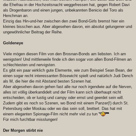
die Ehefrau in der Hochzeitsnacht weggefressen hat, gegen Robert Davi
als Drogenbaron und einen jungen, unbekannten Benicio del Toro als
Henchman an.
Einzig das Hin-und-her zwischen den zwei Bond-Girls bremst hier ein
kleines bisschen aus. Aber abgesehen davon, ein absolut gelungener und
ungewöhnlicher Beitrag der Reihe.
Goldeneye
Viele mögen diesen Film von den Brosnan-Bonds am liebsten. Ich am
wenigsten! Und mittlerweile finde ich den sogar von allen Bond-Filmen an
schlechtesten und nervigsten.
Es gibt ein paar wirklich gute Elemente, wie zum Beispiel Sean Bean, der
einen sogar recht interessanten Bösewicht spielt und natürlich Judi Dench
als M, die hier die mit Abstand besten Szenen hat.
Aber abgesehen davon gehen fast alle nur noch irgendwie auf die Nerven,
alles ist völlig überkandidelt und der Film kann sich überhaupt nicht
entscheiden, ob er lustig und campy oder ernst und geerdet sein will.
Zudem gibt es noch so Szenen, wo Bond mit einem Panzer(!) durch St.
Petersburg oder Moskau oder wo das sein soll, brettert. Das hat mit
einem eleganten Spionage-Film nicht mehr viel zu tun
Für mich furchtbar misslungen!
Der Morgen stirbt nie