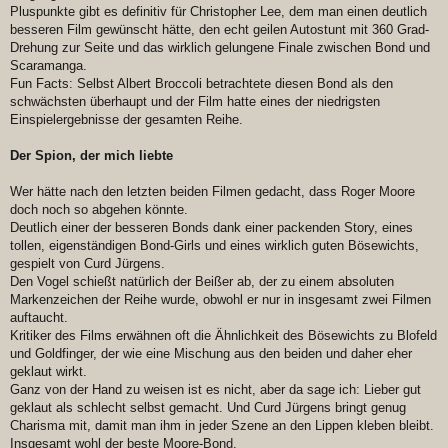
Pluspunkte gibt es definitiv für Christopher Lee, dem man einen deutlich
besseren Film gewünscht hätte, den echt geilen Autostunt mit 360 Grad-
Drehung zur Seite und das wirklich gelungene Finale zwischen Bond und
Scaramanga.
Fun Facts: Selbst Albert Broccoli betrachtete diesen Bond als den
schwächsten überhaupt und der Film hatte eines der niedrigsten
Einspielergebnisse der gesamten Reihe.
Der Spion, der mich liebte
Wer hätte nach den letzten beiden Filmen gedacht, dass Roger Moore
doch noch so abgehen könnte.
Deutlich einer der besseren Bonds dank einer packenden Story, eines
tollen, eigenständigen Bond-Girls und eines wirklich guten Bösewichts,
gespielt von Curd Jürgens.
Den Vogel schießt natürlich der Beißer ab, der zu einem absoluten
Markenzeichen der Reihe wurde, obwohl er nur in insgesamt zwei Filmen
auftaucht.
Kritiker des Films erwähnen oft die Ähnlichkeit des Bösewichts zu Blofeld
und Goldfinger, der wie eine Mischung aus den beiden und daher eher
geklaut wirkt.
Ganz von der Hand zu weisen ist es nicht, aber da sage ich: Lieber gut
geklaut als schlecht selbst gemacht. Und Curd Jürgens bringt genug
Charisma mit, damit man ihm in jeder Szene an den Lippen kleben bleibt.
Insgesamt wohl der beste Moore-Bond.