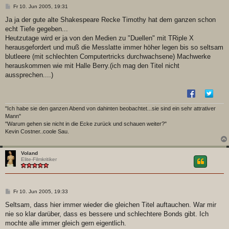
B
Fr 10. Jun 2005, 19:31
e
i
Ja ja der gute alte Shakespeare Recke Timothy hat dem ganzen schon
t
echt Tiefe gegeben...
r
a
Heutzutage wird er ja von den Medien zu "Duellen" mit TRiple X
g
herausgefordert und muß die Messlatte immer höher legen bis so seltsam
blutleere (mit schlechten Computertricks durchwachsene) Machwerke
herauskommen wie mit Halle Berry.(ich mag den Titel nicht
aussprechen....)
"Ich habe sie den ganzen Abend von dahinten beobachtet...sie sind ein sehr attrativer
Mann"
"Warum gehen sie nicht in die Ecke zurück und schauen weiter?"
Kevin Costner..coole Sau.
Voland
Elite-Filmkritiker
B
Fr 10. Jun 2005, 19:33
e
i
Seltsam, dass hier immer wieder die gleichen Titel auftauchen. War mir
t
nie so klar darüber, dass es bessere und schlechtere Bonds gibt. Ich
r
a
mochte alle immer gleich gern eigentlich.
g