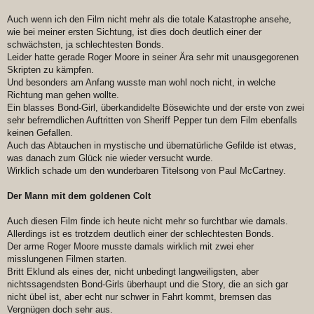
Auch wenn ich den Film nicht mehr als die totale Katastrophe ansehe,
wie bei meiner ersten Sichtung, ist dies doch deutlich einer der
schwächsten, ja schlechtesten Bonds.
Leider hatte gerade Roger Moore in seiner Ära sehr mit unausgegorenen
Skripten zu kämpfen.
Und besonders am Anfang wusste man wohl noch nicht, in welche
Richtung man gehen wollte.
Ein blasses Bond-Girl, überkandidelte Bösewichte und der erste von zwei
sehr befremdlichen Auftritten von Sheriff Pepper tun dem Film ebenfalls
keinen Gefallen.
Auch das Abtauchen in mystische und übernatürliche Gefilde ist etwas,
was danach zum Glück nie wieder versucht wurde.
Wirklich schade um den wunderbaren Titelsong von Paul McCartney.
Der Mann mit dem goldenen Colt
Auch diesen Film finde ich heute nicht mehr so furchtbar wie damals.
Allerdings ist es trotzdem deutlich einer der schlechtesten Bonds.
Der arme Roger Moore musste damals wirklich mit zwei eher
misslungenen Filmen starten.
Britt Eklund als eines der, nicht unbedingt langweiligsten, aber
nichtssagendsten Bond-Girls überhaupt und die Story, die an sich gar
nicht übel ist, aber echt nur schwer in Fahrt kommt, bremsen das
Vergnügen doch sehr aus.