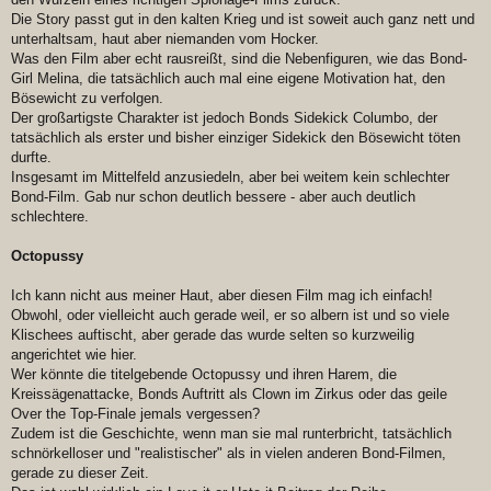
Die Story passt gut in den kalten Krieg und ist soweit auch ganz nett und
unterhaltsam, haut aber niemanden vom Hocker.
Was den Film aber echt rausreißt, sind die Nebenfiguren, wie das Bond-
Girl Melina, die tatsächlich auch mal eine eigene Motivation hat, den
Bösewicht zu verfolgen.
Der großartigste Charakter ist jedoch Bonds Sidekick Columbo, der
tatsächlich als erster und bisher einziger Sidekick den Bösewicht töten
durfte.
Insgesamt im Mittelfeld anzusiedeln, aber bei weitem kein schlechter
Bond-Film. Gab nur schon deutlich bessere - aber auch deutlich
schlechtere.
Octopussy
Ich kann nicht aus meiner Haut, aber diesen Film mag ich einfach!
Obwohl, oder vielleicht auch gerade weil, er so albern ist und so viele
Klischees auftischt, aber gerade das wurde selten so kurzweilig
angerichtet wie hier.
Wer könnte die titelgebende Octopussy und ihren Harem, die
Kreissägenattacke, Bonds Auftritt als Clown im Zirkus oder das geile
Over the Top-Finale jemals vergessen?
Zudem ist die Geschichte, wenn man sie mal runterbricht, tatsächlich
schnörkelloser und "realistischer" als in vielen anderen Bond-Filmen,
gerade zu dieser Zeit.