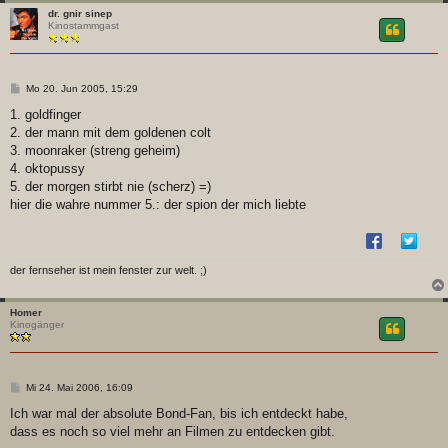
dr. gnir sinep
Kinostammgast
B
Mo 20. Jun 2005, 15:29
e
i
1. goldfinger
t
2. der mann mit dem goldenen colt
r
a
3. moonraker (streng geheim)
g
4. oktopussy
5. der morgen stirbt nie (scherz) =)
hier die wahre nummer 5.: der spion der mich liebte
der fernseher ist mein fenster zur welt. ;)
Homer
Kinogänger
B
Mi 24. Mai 2006, 16:09
e
i
Ich war mal der absolute Bond-Fan, bis ich entdeckt habe,
t
dass es noch so viel mehr an Filmen zu entdecken gibt.
r
a