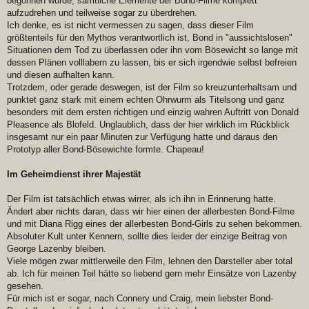
begonnen wurde, sämtliche Elemente der Bond-Filme komplett
aufzudrehen und teilweise sogar zu überdrehen.
Ich denke, es ist nicht vermessen zu sagen, dass dieser Film
größtenteils für den Mythos verantwortlich ist, Bond in "aussichtslosen"
Situationen dem Tod zu überlassen oder ihn vom Bösewicht so lange mit
dessen Plänen volllabern zu lassen, bis er sich irgendwie selbst befreien
und diesen aufhalten kann.
Trotzdem, oder gerade deswegen, ist der Film so kreuzunterhaltsam und
punktet ganz stark mit einem echten Ohrwurm als Titelsong und ganz
besonders mit dem ersten richtigen und einzig wahren Auftritt von Donald
Pleasence als Blofeld. Unglaublich, dass der hier wirklich im Rückblick
insgesamt nur ein paar Minuten zur Verfügung hatte und daraus den
Prototyp aller Bond-Bösewichte formte. Chapeau!
Im Geheimdienst ihrer Majestät
Der Film ist tatsächlich etwas wirrer, als ich ihn in Erinnerung hatte.
Ändert aber nichts daran, dass wir hier einen der allerbesten Bond-Filme
und mit Diana Rigg eines der allerbesten Bond-Girls zu sehen bekommen.
Absoluter Kult unter Kennern, sollte dies leider der einzige Beitrag von
George Lazenby bleiben.
Viele mögen zwar mittlerweile den Film, lehnen den Darsteller aber total
ab. Ich für meinen Teil hätte so liebend gern mehr Einsätze von Lazenby
gesehen.
Für mich ist er sogar, nach Connery und Craig, mein liebster Bond-