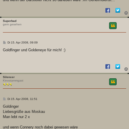
Superbad
gern gesehen
B
Di 15. Apr 2008, 09:09
e
i
Goldfinger und Goldeneye für mich! :)
t
r
a
g
Silencer
Kinostammgast
B
Di 15. Apr 2008, 11:51
e
i
Goldinger
t
Liebesgrüße aus Moskau
r
a
Man lebt nur 2 x
g
und wenn Connery noch dabei gewesen wäre