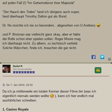
auf jeden Fall (!) *Im Geheimdienst ihrer Majestät"
"Der Hauch des Todes" fand ich übrigens auch super,
fand überhaupt Timothy Dalton gut als Bond.
Dr. No mochte ich nie so besonders...abgesehen von U.Andress
und P. Brosnan war vielleicht ganz okay, aber er hätte
die Rolle schon eher spielen sollen. Roger Moore mag
ich überhaupt nicht. Zu albern, zu technisch verliebt.
Solche Mätzchen, finde ich, brauchen die gar nicht.
Detlef P.
Der Auserwählte
B
Do 7. Jan 2010, 16:32
e
i
Da ich ja mittlerweile ein totaler Kenner dieser Filme bin (was ich
t
eigentlich niemals werden wollte
), kann ich hier endlich mal
r
a
ausführlicher schreiben.
g
1. Casino Royale