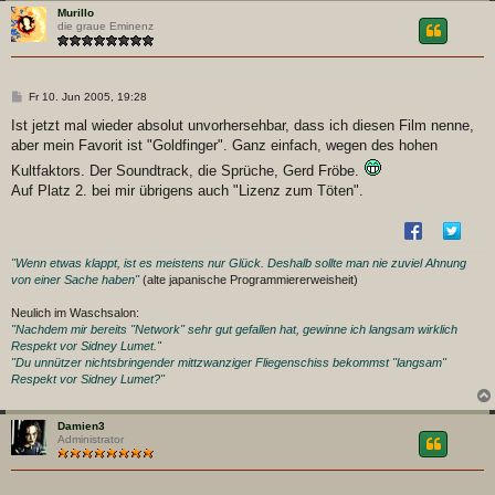
Murillo
die graue Eminenz
B
Fr 10. Jun 2005, 19:28
e
i
Ist jetzt mal wieder absolut unvorhersehbar, dass ich diesen Film nenne,
t
aber mein Favorit ist "Goldfinger". Ganz einfach, wegen des hohen
r
a
Kultfaktors. Der Soundtrack, die Sprüche, Gerd Fröbe.
g
Auf Platz 2. bei mir übrigens auch "Lizenz zum Töten".
"Wenn etwas klappt, ist es meistens nur Glück. Deshalb sollte man nie zuviel Ahnung
von einer Sache haben"
(alte japanische Programmiererweisheit)
Neulich im Waschsalon:
"Nachdem mir bereits "Network" sehr gut gefallen hat, gewinne ich langsam wirklich
Respekt vor Sidney Lumet."
"Du unnützer nichtsbringender mittzwanziger Fliegenschiss bekommst "langsam"
Respekt vor Sidney Lumet?"
Damien3
Administrator