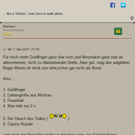
... like a Twister, I was born to walk alone.
Silencer
Kinostammgast
B
Mo 7. Mai 2007, 07:46
e
i
Für mich steht Goldfinger ganz klar vorn und Moonraker ganz klar an
t
allerunterster, nicht zu überbietender Stelle. Aber gut, mag den aalglatten
r
a
Roger Moore eh nicht soo sehr,schon gar nicht als Bond.
g
Also...
1. Goldfinger
2. Liebesgrüße aus Moskau
3. Feuerball
4. Man lebt nur 2 x
5. Der Hauch des Todes (
)
6. Casino Royale
und wenn der Darsteller nicht so daneben wäre :Im Geheimdienst...