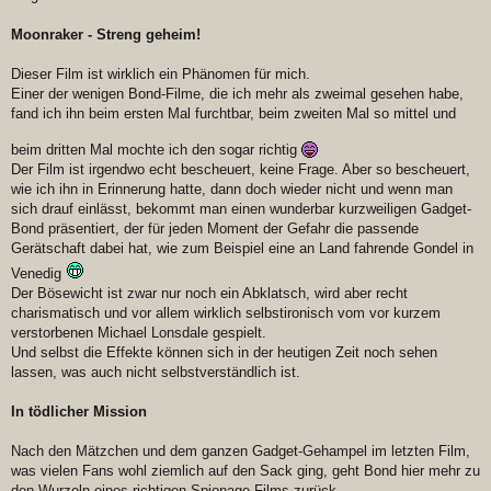
Moonraker - Streng geheim!
Dieser Film ist wirklich ein Phänomen für mich.
Einer der wenigen Bond-Filme, die ich mehr als zweimal gesehen habe,
fand ich ihn beim ersten Mal furchtbar, beim zweiten Mal so mittel und
beim dritten Mal mochte ich den sogar richtig
Der Film ist irgendwo echt bescheuert, keine Frage. Aber so bescheuert,
wie ich ihn in Erinnerung hatte, dann doch wieder nicht und wenn man
sich drauf einlässt, bekommt man einen wunderbar kurzweiligen Gadget-
Bond präsentiert, der für jeden Moment der Gefahr die passende
Gerätschaft dabei hat, wie zum Beispiel eine an Land fahrende Gondel in
Venedig
Der Bösewicht ist zwar nur noch ein Abklatsch, wird aber recht
charismatisch und vor allem wirklich selbstironisch vom vor kurzem
verstorbenen Michael Lonsdale gespielt.
Und selbst die Effekte können sich in der heutigen Zeit noch sehen
lassen, was auch nicht selbstverständlich ist.
In tödlicher Mission
Nach den Mätzchen und dem ganzen Gadget-Gehampel im letzten Film,
was vielen Fans wohl ziemlich auf den Sack ging, geht Bond hier mehr zu
den Wurzeln eines richtigen Spionage-Films zurück.