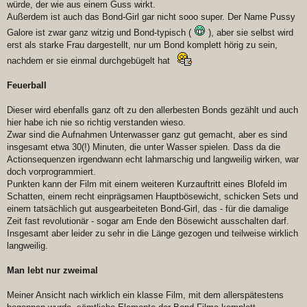
würde, der wie aus einem Guss wirkt.
Außerdem ist auch das Bond-Girl gar nicht sooo super. Der Name Pussy
Galore ist zwar ganz witzig und Bond-typisch (
), aber sie selbst wird
erst als starke Frau dargestellt, nur um Bond komplett hörig zu sein,
nachdem er sie einmal durchgebügelt hat
Feuerball
Dieser wird ebenfalls ganz oft zu den allerbesten Bonds gezählt und auch
hier habe ich nie so richtig verstanden wieso.
Zwar sind die Aufnahmen Unterwasser ganz gut gemacht, aber es sind
insgesamt etwa 30(!) Minuten, die unter Wasser spielen. Dass da die
Actionsequenzen irgendwann echt lahmarschig und langweilig wirken, war
doch vorprogrammiert.
Punkten kann der Film mit einem weiteren Kurzauftritt eines Blofeld im
Schatten, einem recht einprägsamen Hauptbösewicht, schicken Sets und
einem tatsächlich gut ausgearbeiteten Bond-Girl, das - für die damalige
Zeit fast revolutionär - sogar am Ende den Bösewicht ausschalten darf.
Insgesamt aber leider zu sehr in die Länge gezogen und teilweise wirklich
langweilig.
Man lebt nur zweimal
Meiner Ansicht nach wirklich ein klasse Film, mit dem allerspätestens