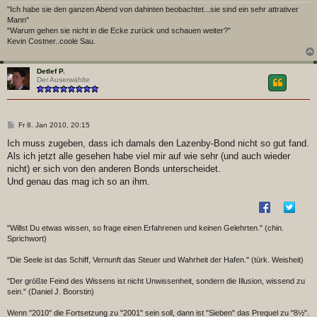
"Ich habe sie den ganzen Abend von dahinten beobachtet...sie sind ein sehr attrativer
Mann"
"Warum gehen sie nicht in die Ecke zurück und schauen weiter?"
Kevin Costner..coole Sau.
Detlef P.
Der Auserwählte
B
Fr 8. Jan 2010, 20:15
e
i
Ich muss zugeben, dass ich damals den Lazenby-Bond nicht so gut fand.
t
Als ich jetzt alle gesehen habe viel mir auf wie sehr (und auch wieder
r
a
nicht) er sich von den anderen Bonds unterscheidet.
g
Und genau das mag ich so an ihm.
"Willst Du etwas wissen, so frage einen Erfahrenen und keinen Gelehrten." (chin.
Sprichwort)
"Die Seele ist das Schiff, Vernunft das Steuer und Wahrheit der Hafen." (türk. Weisheit)
"Der größte Feind des Wissens ist nicht Unwissenheit, sondern die Illusion, wissend zu
sein." (Daniel J. Boorstin)
Wenn "2010" die Fortsetzung zu "2001" sein soll, dann ist "Sieben" das Prequel zu "8½".