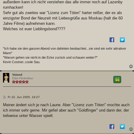
außerdem kann ich nicht verstehen das alle immer noch auf Lazenby
rumhacken!
Sehr gut als zweites war "Lizenz zum Töten" harter reißer, der es als
einzigster Bond der Neuzeit mit Liebesgrüße aus Moskau (halt die 60
Jahre Filme) aufnehmen kann.
Welches ist euer Lieblingsbond????
"Ich habe sie den ganzen Abend von dahinten beobachtet...sie sind ein sehr attrativer
Mann"
"Warum gehen sie nicht in die Ecke zurück und schauen weiter?"
Kevin Costner..coole Sau.
Voland
Elite-Filmkritiker
B
Fr 10. Jun 2005, 19:27
e
i
Meiner ändert sich je nach Laune. Aber "Lizenz zum Töten" mochte auch
t
ich immer sehr gerne. Mir gefiel aber auch "Goldfinger" und dann der, der
r
a
teilweise unter Wasser spielt.
g