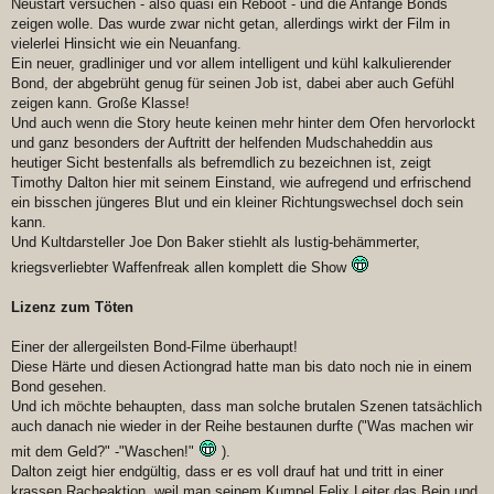
Neustart versuchen - also quasi ein Reboot - und die Anfänge Bonds
zeigen wolle. Das wurde zwar nicht getan, allerdings wirkt der Film in
vielerlei Hinsicht wie ein Neuanfang.
Ein neuer, gradliniger und vor allem intelligent und kühl kalkulierender
Bond, der abgebrüht genug für seinen Job ist, dabei aber auch Gefühl
zeigen kann. Große Klasse!
Und auch wenn die Story heute keinen mehr hinter dem Ofen hervorlockt
und ganz besonders der Auftritt der helfenden Mudschaheddin aus
heutiger Sicht bestenfalls als befremdlich zu bezeichnen ist, zeigt
Timothy Dalton hier mit seinem Einstand, wie aufregend und erfrischend
ein bisschen jüngeres Blut und ein kleiner Richtungswechsel doch sein
kann.
Und Kultdarsteller Joe Don Baker stiehlt als lustig-behämmerter,
kriegsverliebter Waffenfreak allen komplett die Show
Lizenz zum Töten
Einer der allergeilsten Bond-Filme überhaupt!
Diese Härte und diesen Actiongrad hatte man bis dato noch nie in einem
Bond gesehen.
Und ich möchte behaupten, dass man solche brutalen Szenen tatsächlich
auch danach nie wieder in der Reihe bestaunen durfte ("Was machen wir
mit dem Geld?" -"Waschen!"
).
Dalton zeigt hier endgültig, dass er es voll drauf hat und tritt in einer
krassen Racheaktion, weil man seinem Kumpel Felix Leiter das Bein und