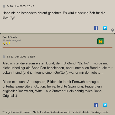
B
Fr 10. Jun 2005, 20:43
e
i
Habe nie so besonders darauf geachtet. Es wird eindeutig Zeit für die
t
Box. *g*
r
a
g
FrankBooth
Kinostammgast
B
Sa 11. Jun 2005, 13:15
e
i
Also ich tendiere zum ersten Bond, dem Ur-Bond, "Dr. No" .. würde mich
t
nicht unbedingt als Bond-Fan bezeichnen, aber unter allen Bond´s, die mir
r
a
bekannt sind (und ich kenne einen Großteil), war er mir der liebste ..
g
Diese exotische Atmosphäre, Bilder, die in mir Fernweh erzeugten,
unterhaltsame Story - Action, Ironie, leichte Spannung, Frauen, ein
origineller Bösewicht, Witz .. alle Zutaten für ein richtig tolles Bond-
Original ;)
"Es gibt keine Grenzen. Nicht für den Gedanken, nicht für die Gefühle. Die Angst setzt