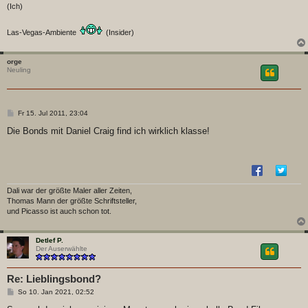
(Ich)
Las-Vegas-Ambiente
(Insider)
orge
Neuling
B
Fr 15. Jul 2011, 23:04
e
i
Die Bonds mit Daniel Craig find ich wirklich klasse!
t
r
a
g
Dali war der größte Maler aller Zeiten,
Thomas Mann der größte Schriftsteller,
und Picasso ist auch schon tot.
Detlef P.
Der Auserwählte
Re: Lieblingsbond?
B
So 10. Jan 2021, 02:52
e
i