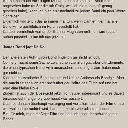
So, nachdem ich vor einigen Monaten noch einmal alle Bond-Filme
t
angesehen habe (außer die mit Craig, weil ich die schon oft genug
r
a
gesehen habe), kann ich hier jetzt nochmal zu jedem Bond ein paar Worte
g
Schreiben.
Eigentlich wollte ich das ja immer mal tun, wenn Damien hier mal alle
Bond-Filme ausführlich im Forum vorstellt hat.
Da aber vermutlich vorher der Berliner Flughafen eröffnen wird (upps,
schon passiert...) tue ich das jetzt hier.
James Bond jagt Dr. No
Den allerersten Auftritt von Bond finde ich gar nicht so doll.
Connery macht seine Sache zwar schon ziemlich gut, aber die Elemente,
die einen typischen Bond-Film ausmachen, sind in größten Teilen noch
gar nicht da.
Klar gibt es exotische Schauplätze und Ursula Andress als Bondgirl. Aber
die taucht tatsächlich erst nach über der Hälfte des Films auf und hat
eher eine kleine Rolle.
Zudem ist auch der Bösewicht jetzt nicht super interessant und es dauert
teilweise echt lange, bis überhaupt was passiert.
Dass es danach überhaupt weiterging und vor allem, dass der Film oft so
wohlwollend betrachtet wird, hat sich mir nie wirklich erschlossen.
Ein, für mich, mittelmäßiger Film und deutlich einer der schwächeren
Bonds.