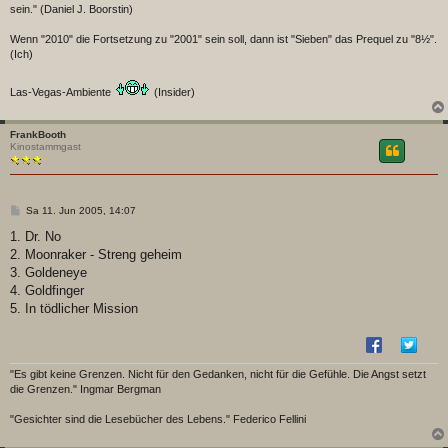
sein." (Daniel J. Boorstin)
Wenn "2010" die Fortsetzung zu "2001" sein soll, dann ist "Sieben" das Prequel zu "8½".
(Ich)
Las-Vegas-Ambiente
(Insider)
FrankBooth
Kinostammgast
B
Sa 11. Jun 2005, 14:07
e
i
1. Dr. No
t
2. Moonraker - Streng geheim
r
a
3. Goldeneye
g
4. Goldfinger
5. In tödlicher Mission
"Es gibt keine Grenzen. Nicht für den Gedanken, nicht für die Gefühle. Die Angst setzt
die Grenzen." Ingmar Bergman
"Gesichter sind die Lesebücher des Lebens." Federico Fellini