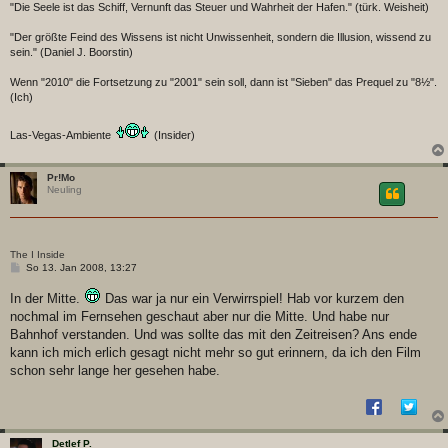
"Die Seele ist das Schiff, Vernunft das Steuer und Wahrheit der Hafen." (türk. Weisheit)
"Der größte Feind des Wissens ist nicht Unwissenheit, sondern die Illusion, wissend zu
sein." (Daniel J. Boorstin)
Wenn "2010" die Fortsetzung zu "2001" sein soll, dann ist "Sieben" das Prequel zu "8½".
(Ich)
Las-Vegas-Ambiente
(Insider)
Pr!Mo
Neuling
The I Inside
B
So 13. Jan 2008, 13:27
e
i
In der Mitte.
Das war ja nur ein Verwirrspiel! Hab vor kurzem den
t
nochmal im Fernsehen geschaut aber nur die Mitte. Und habe nur
r
a
Bahnhof verstanden. Und was sollte das mit den Zeitreisen? Ans ende
g
kann ich mich erlich gesagt nicht mehr so gut erinnern, da ich den Film
schon sehr lange her gesehen habe.
Detlef P.