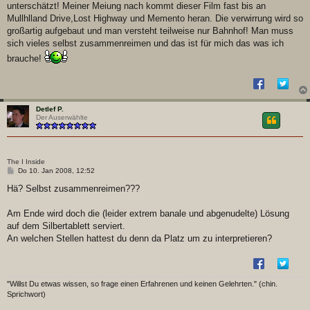
a
unterschätzt! Meiner Meiung nach kommt dieser Film fast bis an
g
Mullhlland Drive,Lost Highway und Memento heran. Die verwirrung wird so
großartig aufgebaut und man versteht teilweise nur Bahnhof! Man muss
sich vieles selbst zusammenreimen und das ist für mich das was ich
brauche!
Detlef P.
Der Auserwählte
The I Inside
B
Do 10. Jan 2008, 12:52
e
i
Hä? Selbst zusammenreimen???
t
r
a
Am Ende wird doch die (leider extrem banale und abgenudelte) Lösung
g
auf dem Silbertablett serviert.
An welchen Stellen hattest du denn da Platz um zu interpretieren?
"Willst Du etwas wissen, so frage einen Erfahrenen und keinen Gelehrten." (chin.
Sprichwort)