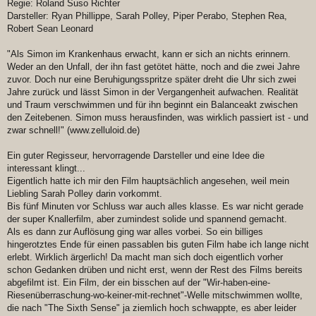
Regie: Roland Suso Richter
Darsteller: Ryan Phillippe, Sarah Polley, Piper Perabo, Stephen Rea,
Robert Sean Leonard
"Als Simon im Krankenhaus erwacht, kann er sich an nichts erinnern.
Weder an den Unfall, der ihn fast getötet hätte, noch and die zwei Jahre
zuvor. Doch nur eine Beruhigungsspritze später dreht die Uhr sich zwei
Jahre zurück und lässt Simon in der Vergangenheit aufwachen. Realität
und Traum verschwimmen und für ihn beginnt ein Balanceakt zwischen
den Zeitebenen. Simon muss herausfinden, was wirklich passiert ist - und
zwar schnell!" (www.zelluloid.de)
Ein guter Regisseur, hervorragende Darsteller und eine Idee die
interessant klingt...
Eigentlich hatte ich mir den Film hauptsächlich angesehen, weil mein
Liebling Sarah Polley darin vorkommt.
Bis fünf Minuten vor Schluss war auch alles klasse. Es war nicht gerade
der super Knallerfilm, aber zumindest solide und spannend gemacht.
Als es dann zur Auflösung ging war alles vorbei. So ein billiges
hingerotztes Ende für einen passablen bis guten Film habe ich lange nicht
erlebt. Wirklich ärgerlich! Da macht man sich doch eigentlich vorher
schon Gedanken drüben und nicht erst, wenn der Rest des Films bereits
abgefilmt ist. Ein Film, der ein bisschen auf der "Wir-haben-eine-
Riesenüberraschung-wo-keiner-mit-rechnet"-Welle mitschwimmen wollte,
die nach "The Sixth Sense" ja ziemlich hoch schwappte, es aber leider