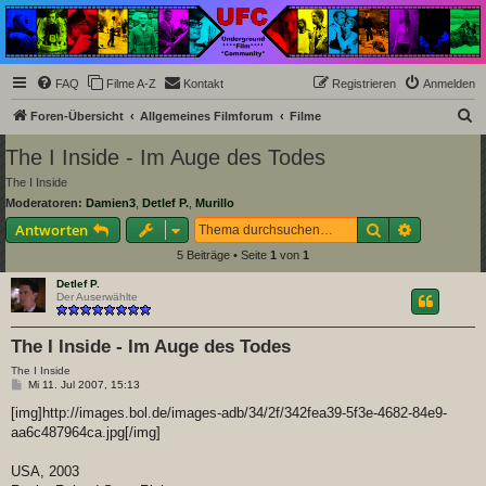
Underground Film
Community
Die Underground Film Community ist ein deutschsprachiges Filmforum und ein Paradies
FAQ
Filme A-Z
Kontakt
Registrieren
Anmelden
für Cineasten und Filmsüchtige jenseits des Mainstreams.
S
Foren-Übersicht
Allgemeines Filmforum
Filme
u
The I Inside - Im Auge des Todes
c
The I Inside
h
Moderatoren:
Damien3
,
Detlef P.
,
Murillo
e
Suche
Erweiterte
Antworten
5 Beiträge • Seite
1
von
1
Detlef P.
Der Auserwählte
The I Inside - Im Auge des Todes
The I Inside
B
Mi 11. Jul 2007, 15:13
e
i
[img]http://images.bol.de/images-adb/34/2f/342fea39-5f3e-4682-84e9-
t
aa6c487964ca.jpg[/img]
r
a
g
USA, 2003