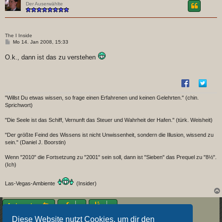
Der Auserwählte
The I Inside
B
Mo 14. Jan 2008, 15:33
e
i
O.k., dann ist das zu verstehen
t
r
a
g
"Willst Du etwas wissen, so frage einen Erfahrenen und keinen Gelehrten." (chin.
Sprichwort)
"Die Seele ist das Schiff, Vernunft das Steuer und Wahrheit der Hafen." (türk. Weisheit)
"Der größte Feind des Wissens ist nicht Unwissenheit, sondern die Illusion, wissend zu
sein." (Daniel J. Boorstin)
Wenn "2010" die Fortsetzung zu "2001" sein soll, dann ist "Sieben" das Prequel zu "8½".
(Ich)
Las-Vegas-Ambiente
(Insider)
Antworten
5 Beiträge • Seite
1
von
1
Diese Website nutzt Cookies, um dir den