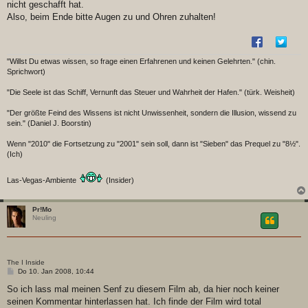
nicht geschafft hat.
Also, beim Ende bitte Augen zu und Ohren zuhalten!
"Willst Du etwas wissen, so frage einen Erfahrenen und keinen Gelehrten." (chin.
Sprichwort)
"Die Seele ist das Schiff, Vernunft das Steuer und Wahrheit der Hafen." (türk. Weisheit)
"Der größte Feind des Wissens ist nicht Unwissenheit, sondern die Illusion, wissend zu
sein." (Daniel J. Boorstin)
Wenn "2010" die Fortsetzung zu "2001" sein soll, dann ist "Sieben" das Prequel zu "8½".
(Ich)
Las-Vegas-Ambiente
(Insider)
Pr!Mo
Neuling
The I Inside
B
Do 10. Jan 2008, 10:44
e
i
So ich lass mal meinen Senf zu diesem Film ab, da hier noch keiner
t
seinen Kommentar hinterlassen hat. Ich finde der Film wird total
r