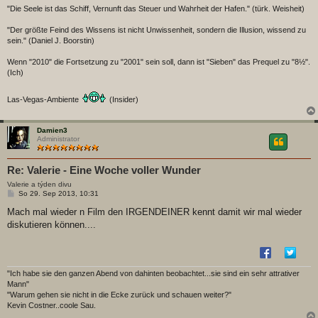
"Die Seele ist das Schiff, Vernunft das Steuer und Wahrheit der Hafen." (türk. Weisheit)
"Der größte Feind des Wissens ist nicht Unwissenheit, sondern die Illusion, wissend zu
sein." (Daniel J. Boorstin)
Wenn "2010" die Fortsetzung zu "2001" sein soll, dann ist "Sieben" das Prequel zu "8½".
(Ich)
Las-Vegas-Ambiente
(Insider)
Damien3
Administrator
Re: Valerie - Eine Woche voller Wunder
Valerie a týden divu
B
So 29. Sep 2013, 10:31
e
i
Mach mal wieder n Film den IRGENDEINER kennt damit wir mal wieder
t
diskutieren können....
r
a
g
"Ich habe sie den ganzen Abend von dahinten beobachtet...sie sind ein sehr attrativer
Mann"
"Warum gehen sie nicht in die Ecke zurück und schauen weiter?"
Kevin Costner..coole Sau.