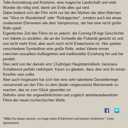
Tolle Ausstattung und Kostüme, eine magische Landschaft und viele
Wunder die nötig sind, damit am Ende alles gut wird.
Dabei bedient sich der Film nicht nur bei den Mythen der alten Märchen
wie "Alice im Wunderland" oder "Rotkäppchen", sondern auch bei etwas
moderneren Elementen wie dem Vampirismus, der hier eine recht große
Rolle spielt.
Eigentliches Ziel des Films ist es jedoch, die Coming-Of-Age Geschichte
von Valerie zu erzählen, die an der Schwelle der Pubertät gerückt ist und
nun nicht mehr Kind, aber auch noch nicht Erwachsene ist. Hier spielen
verschiedene Symboliken eine große Rolle, wobei Valerie immer
zwischen sexuellem Aufbegehren und traditioneller Erziehung hin und her
pendelt.
Dies wird von der damals erst 13-jährigen Hauptdarstellerin Jaroslava
Schallerová perfekt verkörpert. Kaum zu glauben, dass dies erst ihr erster
Kinofilm sein sollte.
Aber auch insgesamt hat sich hier eine sehr talentierte Darstellerriege
versammelt um den Film zu dem (leider vergessenen) Meisterwerk zu
machen, das es zum Glück geworden ist.
Definitiv einer der ungewöhnlichsten und zugleich atemberaubendsten
Filme der neuen tschechischen Welle.
"Willst Du etwas wissen, so frage einen Erfahrenen und keinen Gelehrten." (chin.
Sprichwort)