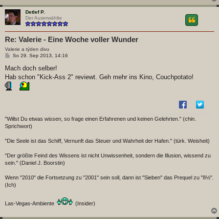
Detlef P.
Der Auserwählte
Re: Valerie - Eine Woche voller Wunder
Valerie a týden divu
B
So 29. Sep 2013, 14:16
e
i
Mach doch selber!
t
Hab schon "Kick-Ass 2" reviewt. Geh mehr ins Kino, Couchpotato!
r
a
g
"Willst Du etwas wissen, so frage einen Erfahrenen und keinen Gelehrten." (chin.
Sprichwort)
"Die Seele ist das Schiff, Vernunft das Steuer und Wahrheit der Hafen." (türk. Weisheit)
"Der größte Feind des Wissens ist nicht Unwissenheit, sondern die Illusion, wissend zu
sein." (Daniel J. Boorstin)
Wenn "2010" die Fortsetzung zu "2001" sein soll, dann ist "Sieben" das Prequel zu "8½".
(Ich)
Las-Vegas-Ambiente
(Insider)