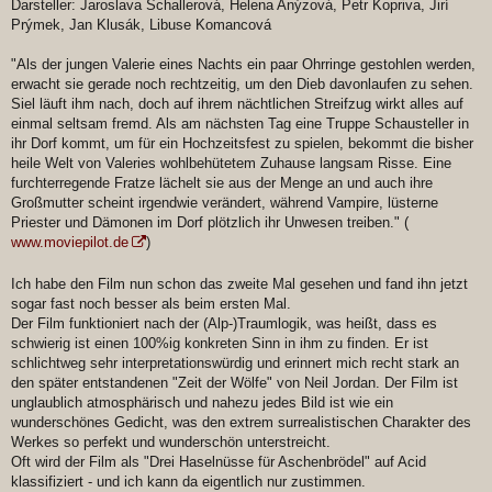
Darsteller: Jaroslava Schallerová, Helena Anýzová, Petr Kopriva, Jirí
Prýmek, Jan Klusák, Libuse Komancová
"Als der jungen Valerie eines Nachts ein paar Ohrringe gestohlen werden,
erwacht sie gerade noch rechtzeitig, um den Dieb davonlaufen zu sehen.
Siel läuft ihm nach, doch auf ihrem nächtlichen Streifzug wirkt alles auf
einmal seltsam fremd. Als am nächsten Tag eine Truppe Schausteller in
ihr Dorf kommt, um für ein Hochzeitsfest zu spielen, bekommt die bisher
heile Welt von Valeries wohlbehütetem Zuhause langsam Risse. Eine
furchterregende Fratze lächelt sie aus der Menge an und auch ihre
Großmutter scheint irgendwie verändert, während Vampire, lüsterne
Priester und Dämonen im Dorf plötzlich ihr Unwesen treiben." (
www.moviepilot.de
)
Ich habe den Film nun schon das zweite Mal gesehen und fand ihn jetzt
sogar fast noch besser als beim ersten Mal.
Der Film funktioniert nach der (Alp-)Traumlogik, was heißt, dass es
schwierig ist einen 100%ig konkreten Sinn in ihm zu finden. Er ist
schlichtweg sehr interpretationswürdig und erinnert mich recht stark an
den später entstandenen "Zeit der Wölfe" von Neil Jordan. Der Film ist
unglaublich atmosphärisch und nahezu jedes Bild ist wie ein
wunderschönes Gedicht, was den extrem surrealistischen Charakter des
Werkes so perfekt und wunderschön unterstreicht.
Oft wird der Film als "Drei Haselnüsse für Aschenbrödel" auf Acid
klassifiziert - und ich kann da eigentlich nur zustimmen.