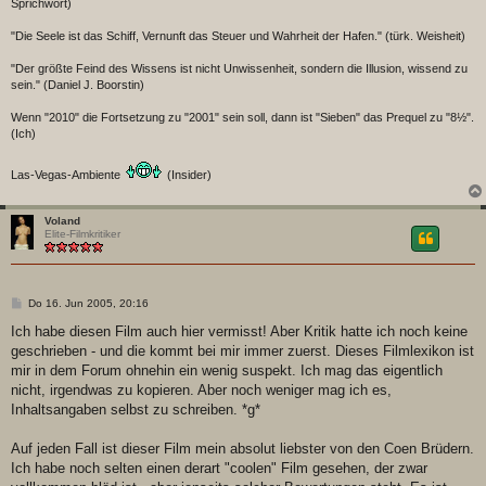
Sprichwort)
"Die Seele ist das Schiff, Vernunft das Steuer und Wahrheit der Hafen." (türk. Weisheit)
"Der größte Feind des Wissens ist nicht Unwissenheit, sondern die Illusion, wissend zu
sein." (Daniel J. Boorstin)
Wenn "2010" die Fortsetzung zu "2001" sein soll, dann ist "Sieben" das Prequel zu "8½".
(Ich)
Las-Vegas-Ambiente
(Insider)
Voland
Elite-Filmkritiker
B
Do 16. Jun 2005, 20:16
e
i
Ich habe diesen Film auch hier vermisst! Aber Kritik hatte ich noch keine
t
geschrieben - und die kommt bei mir immer zuerst. Dieses Filmlexikon ist
r
a
mir in dem Forum ohnehin ein wenig suspekt. Ich mag das eigentlich
g
nicht, irgendwas zu kopieren. Aber noch weniger mag ich es,
Inhaltsangaben selbst zu schreiben. *g*
Auf jeden Fall ist dieser Film mein absolut liebster von den Coen Brüdern.
Ich habe noch selten einen derart "coolen" Film gesehen, der zwar