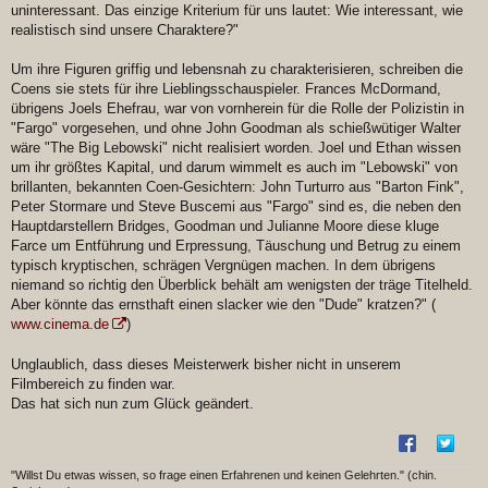
uninteressant. Das einzige Kriterium für uns lautet: Wie interessant, wie
realistisch sind unsere Charaktere?"
Um ihre Figuren griffig und lebensnah zu charakterisieren, schreiben die
Coens sie stets für ihre Lieblingsschauspieler. Frances McDormand,
übrigens Joels Ehefrau, war von vornherein für die Rolle der Polizistin in
"Fargo" vorgesehen, und ohne John Goodman als schießwütiger Walter
wäre "The Big Lebowski" nicht realisiert worden. Joel und Ethan wissen
um ihr größtes Kapital, und darum wimmelt es auch im "Lebowski" von
brillanten, bekannten Coen-Gesichtern: John Turturro aus "Barton Fink",
Peter Stormare und Steve Buscemi aus "Fargo" sind es, die neben den
Hauptdarstellern Bridges, Goodman und Julianne Moore diese kluge
Farce um Entführung und Erpressung, Täuschung und Betrug zu einem
typisch kryptischen, schrägen Vergnügen machen. In dem übrigens
niemand so richtig den Überblick behält am wenigsten der träge Titelheld.
Aber könnte das ernsthaft einen slacker wie den "Dude" kratzen?" (
www.cinema.de
)
Unglaublich, dass dieses Meisterwerk bisher nicht in unserem
Filmbereich zu finden war.
Das hat sich nun zum Glück geändert.
"Willst Du etwas wissen, so frage einen Erfahrenen und keinen Gelehrten." (chin.