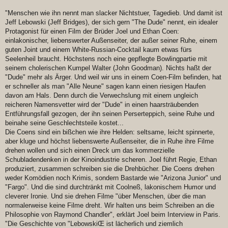
"Menschen wie ihn nennt man slacker Nichtstuer, Tagedieb. Und damit ist
Jeff Lebowski (Jeff Bridges), der sich gern "The Dude" nennt, ein idealer
Protagonist für einen Film der Brüder Joel und Ethan Coen:
einlakonischer, liebenswerter Außenseiter, der außer seiner Ruhe, einem
guten Joint und einem White-Russian-Cocktail kaum etwas fürs
Seelenheil braucht. Höchstens noch eine gepflegte Bowlingpartie mit
seinem cholerischen Kumpel Walter (John Goodman). Nichts haßt der
"Dude" mehr als Ärger. Und weil wir uns in einem Coen-Film befinden, hat
er schneller als man "Alle Neune" sagen kann einen riesigen Haufen
davon am Hals. Denn durch die Verwechslung mit einem ungleich
reicheren Namensvetter wird der "Dude" in einen haarsträubenden
Entführungsfall gezogen, der ihn seinen Perserteppich, seine Ruhe und
beinahe seine Geschlechtsteile kostet...
Die Coens sind ein bißchen wie ihre Helden: seltsame, leicht spinnerte,
aber kluge und höchst liebenswerte Außenseiter, die in Ruhe ihre Filme
drehen wollen und sich einen Dreck um das kommerzielle
Schubladendenken in der Kinoindustrie scheren. Joel führt Regie, Ethan
produziert, zusammen schreiben sie die Drehbücher. Die Coens drehen
weder Komödien noch Krimis, sondern Bastarde wie "Arizona Junior" und
"Fargo". Und die sind durchtränkt mit Coolneß, lakonischem Humor und
cleverer Ironie. Und sie drehen Filme "über Menschen, über die man
normalerweise keine Filme dreht. Wir halten uns beim Schreiben an die
Philosophie von Raymond Chandler", erklärt Joel beim Interview in Paris.
"Die Geschichte von "LebowskiŒ ist lächerlich und ziemlich