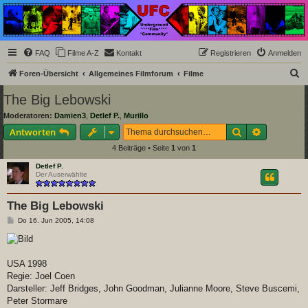
Underground Film
Community
Die Underground Film Community ist ein deutschsprachiges Filmforum und ein Paradies
FAQ
Filme A-Z
Kontakt
Registrieren
Anmelden
für Cineasten und Filmsüchtige jenseits des Mainstreams.
S
Foren-Übersicht
Allgemeines Filmforum
Filme
u
The Big Lebowski
c
Moderatoren:
Damien3
,
Detlef P.
,
Murillo
h
Suche
Erweiterte
Antworten
e
4 Beiträge • Seite
1
von
1
Detlef P.
Der Auserwählte
The Big Lebowski
B
Do 16. Jun 2005, 14:08
e
i
t
r
a
USA 1998
g
Regie: Joel Coen
Darsteller: Jeff Bridges, John Goodman, Julianne Moore, Steve Buscemi,
Peter Stormare