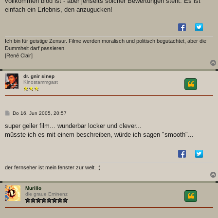
vollkommen blöd ist - aber jenseits solcher Bewertungen steht. Es ist
einfach ein Erlebnis, den anzugucken!
Ich bin für geistige Zensur. Filme werden moralisch und politisch begutachtet, aber die
Dummheit darf passieren.
[René Clair]
dr. gnir sinep
Kinostammgast
B
Do 16. Jun 2005, 20:57
e
i
super geiler film... wunderbar locker und clever...
t
müsste ich es mit einem beschreiben, würde ich sagen "smooth"...
r
a
g
der fernseher ist mein fenster zur welt. ;)
Murillo
die graue Eminenz