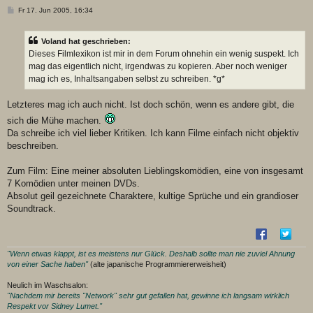
B
Fr 17. Jun 2005, 16:34
e
i
t
Voland hat geschrieben:
r
a
Dieses Filmlexikon ist mir in dem Forum ohnehin ein wenig suspekt. Ich
g
mag das eigentlich nicht, irgendwas zu kopieren. Aber noch weniger
mag ich es, Inhaltsangaben selbst zu schreiben. *g*
Letzteres mag ich auch nicht. Ist doch schön, wenn es andere gibt, die
sich die Mühe machen.
Da schreibe ich viel lieber Kritiken. Ich kann Filme einfach nicht objektiv
beschreiben.
Zum Film: Eine meiner absoluten Lieblingskomödien, eine von insgesamt
7 Komödien unter meinen DVDs.
Absolut geil gezeichnete Charaktere, kultige Sprüche und ein grandioser
Soundtrack.
"Wenn etwas klappt, ist es meistens nur Glück. Deshalb sollte man nie zuviel Ahnung
von einer Sache haben"
(alte japanische Programmiererweisheit)
Neulich im Waschsalon:
"Nachdem mir bereits "Network" sehr gut gefallen hat, gewinne ich langsam wirklich
Respekt vor Sidney Lumet."